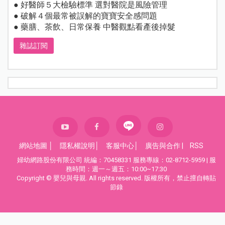
● 好醫師５大檢驗標準 選對醫院是風險管理
● 破解４個最常被誤解的寶寶安全感問題
● 藥膳、茶飲、日常保養 中醫觀點看產後掉髮
雜誌訂閱
網站地圖
│
隱私權說明
│
客服中心
│
廣告與合作
|
RSS
婦幼網路股份有限公司 統編：70458331 服務專線：02-8712-5959 | 服
務時間：週一～週五：10:00~17:30
Copyright © 嬰兒與母親. All rights reserved. 版權所有，禁止擅自轉貼
節錄