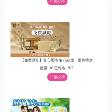
21篇心得
【免費試吃】實心蛋捲 窗花綻放｜彌月禮盒
數量: 10 已報名: 502
11篇心得