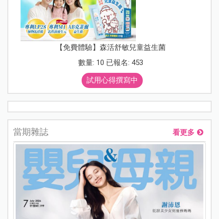
【免費體驗】森活舒敏兒童益生菌
數量: 10 已報名: 453
試用心得撰寫中
當期雜誌
看更多