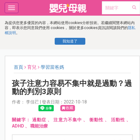
Toggle
navigation
為提供您更多優質的內容，本網站使用cookies分析技術。若繼續閱覽本網站內
容，即表示您同意我們使用 cookies， 關於更多cookies資訊請閱讀我們的
隱私
權說明
。
我知道了
首頁
育兒
學習當爸媽
孩子注意力容易不集中就是過動？過
動的判別3原則
作者： 李佳芢 | 發表日期：2022-10-18
收藏
關鍵字：
過動症
、
注意力不集中
、
衝動性
、
活動性
、
ADHD
、
職能治療