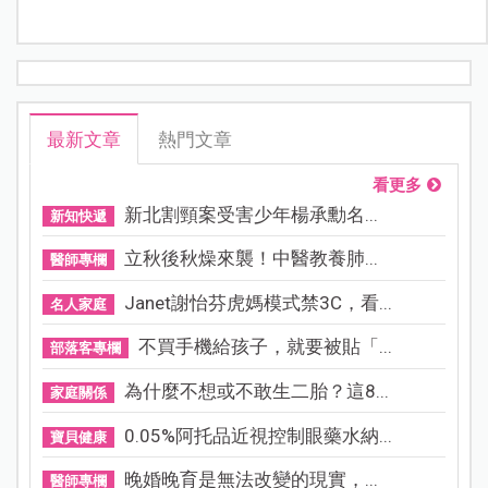
最新文章
熱門文章
看更多
新北割頸案受害少年楊承勳名...
新知快遞
立秋後秋燥來襲！中醫教養肺...
醫師專欄
Janet謝怡芬虎媽模式禁3C，看...
名人家庭
不買手機給孩子，就要被貼「...
部落客專欄
為什麼不想或不敢生二胎？這8...
家庭關係
0.05%阿托品近視控制眼藥水納...
寶貝健康
晚婚晚育是無法改變的現實，...
醫師專欄