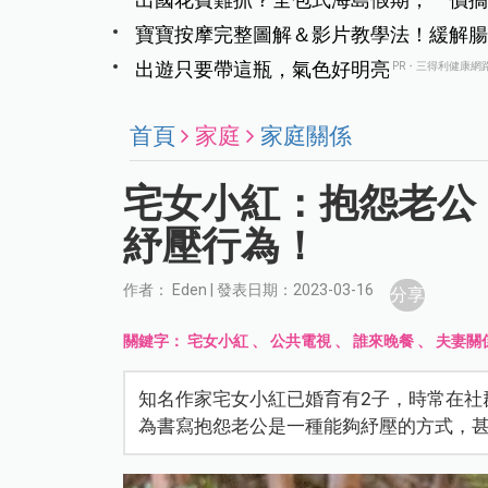
寶寶按摩完整圖解＆影片教學法！緩解腸
出遊只要帶這瓶，氣色好明亮
PR・三得利健康網
首頁
家庭
家庭關係
宅女小紅：抱怨老公
紓壓行為！
作者： Eden | 發表日期：2023-03-16
分享
關鍵字：
宅女小紅
、
公共電視
、
誰來晚餐
、
夫妻關
知名作家宅女小紅已婚育有2子，時常在社
為書寫抱怨老公是一種能夠紓壓的方式，