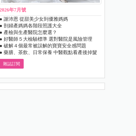
2026年7月號
● 謝沛恩 從甜美少女到優雅媽媽
● 剖婦產媽媽各階段照護大全
● 產檢與生產醫院怎麼選？
● 好醫師５大檢驗標準 選對醫院是風險管理
● 破解４個最常被誤解的寶寶安全感問題
● 藥膳、茶飲、日常保養 中醫觀點看產後掉髮
雜誌訂閱