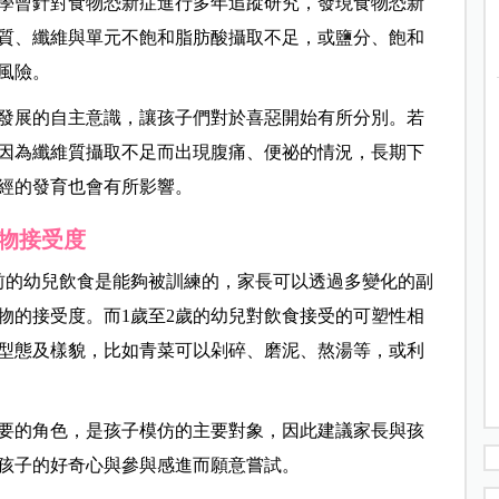
學曾針對食物恐新症進行多年追蹤研究，發現食物恐新
質、纖維與單元不飽和脂肪酸攝取不足，或鹽分、飽和
風險。
漸發展的自主意識，讓孩子們對於喜惡開始有所分別。若
因為纖維質攝取不足而出現腹痛、便祕的情況，長期下
經的發育也會有所影響。
物接受度
前的幼兒飲食是能夠被訓練的，家長可以透過多變化的副
物的接受度。而1歲至2歲的幼兒對飲食接受的可塑性相
型態及樣貌，比如青菜可以剁碎、磨泥、熬湯等，或利
要的角色，是孩子模仿的主要對象，因此建議家長與孩
孩子的好奇心與參與感進而願意嘗試。