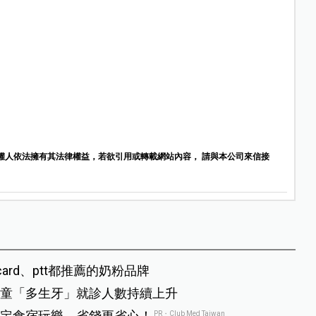
權人依法擁有其法律權益，若欲引用或轉載網站內容， 請與本公司來信接
rd、ptt都推薦的奶粉品牌
童「多生牙」就診人數持續上升
定食宿玩樂，省錢更省心！
PR・Club Med Taiwan