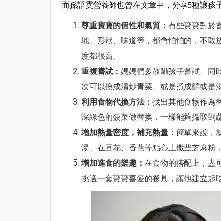
而孫語霙營養師也曾在文章中，分享5種讓孩
尊重寶寶的個性和氣質：
有些寶寶對於
地、形狀、味道等，都會怕怕的，不敢
度都很高。
重複嘗試：
媽媽們多鼓勵孩子嘗試、同
次可以換成清炒青菜、或是煮成麵或是
利用食物代換方法：
找出其他食物作為
深綠色的菠菜做替換，一樣能夠攝取到
增加熱量密度，補充熱量
：
簡單來說，
湯、在豆花、香蕉等點心上撒些芝麻粉
增加進食的樂趣
：
在食物的搭配上，盡
挑選一套寶寶喜愛的餐具，讓他建立起