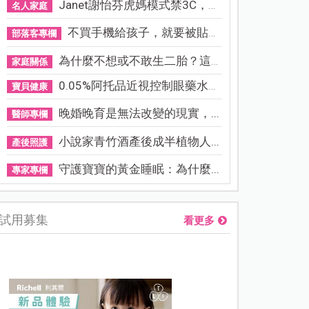
Janet謝怡芬虎媽模式禁3C，看...
名人家庭
不買手機給孩子，就要被貼「...
部落客專欄
為什麼不想或不敢生二胎？這8...
家庭關係
0.05%阿托品近視控制眼藥水納...
寶貝健康
晚婚晚育是無法改變的現實，...
醫師專欄
小說家青竹酒產後成半植物人...
產後照護
守護寶寶的黃金睡眠：為什麼...
專家專欄
試用募集
看更多