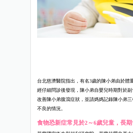
台北慈濟醫院指出，有名3歲的陳小弟由於體
經仔細問診後發現，陳小弟自嬰兒時期對於副
改善陳小弟腹瀉症狀，並請媽媽記錄陳小弟三
不良的情況。
食物恐新症常見於
2
～
6
歲
兒童，長期