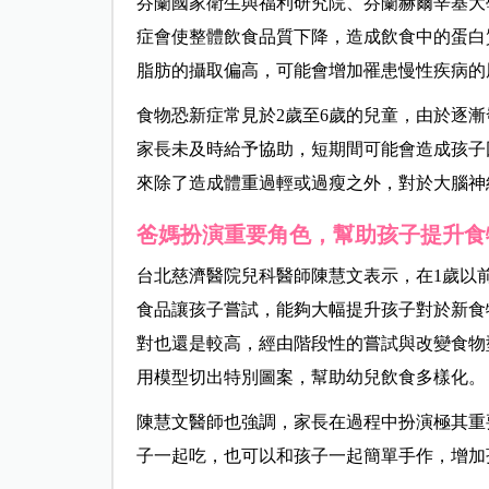
芬蘭國家衛生與福利研究院、芬蘭赫爾辛基大
症會使整體飲食品質下降，造成飲食中的蛋白
脂肪的攝取偏高，可能會增加罹患慢性疾病的
食物恐新症常見於2歲至6歲的兒童，由於逐
家長未及時給予協助，短期間可能會造成孩子
來除了造成體重過輕或過瘦之外，對於大腦神
爸媽扮演重要角色，幫助孩子提
升食
台北慈濟醫院兒科醫師陳慧文表示，在1歲以
食品讓孩子嘗試，能夠大幅提升孩子對於新食
對也還是較高，經由階段性的嘗試與改變食物
用模型切出特別圖案，幫助幼兒飲食多樣化。
陳慧文醫師也強調，家長在過程中扮演極其重
子一起吃，也可以和孩子一起簡單手作，增加