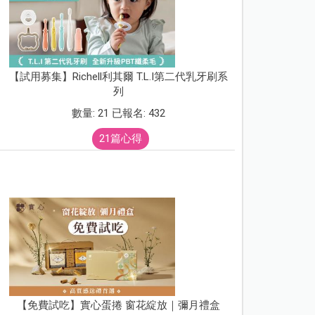
【試用募集】Richell利其爾 T.L.I第二代乳牙刷系
列
數量: 21 已報名: 432
21篇心得
【免費試吃】實心蛋捲 窗花綻放｜彌月禮盒