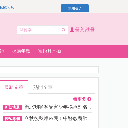
私權說明
。
我知道了
登入|註冊
師
採購年鑑
寵粉月月抽
最新文章
熱門文章
看更多
新北割頸案受害少年楊承勳名...
新知快遞
立秋後秋燥來襲！中醫教養肺...
醫師專欄