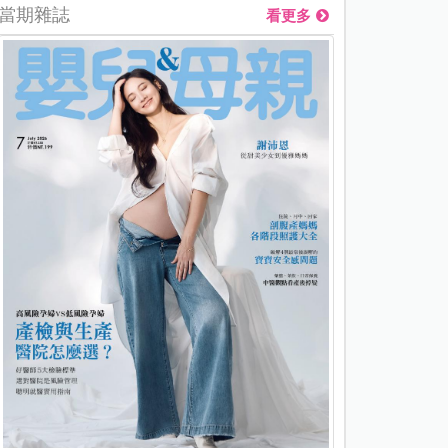
當期雜誌
看更多