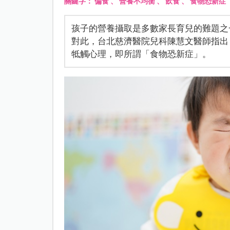
關鍵字：
偏食
、
營養不均衡
、
飲食
、
食物恐新症
孩子的營養攝取是多數家長育兒的難題之
對此，台北慈濟醫院兒科陳慧文醫師指出
牴觸心理，即所謂「食物恐新症」。