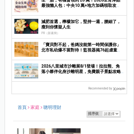
生一胎，有機會領到 20 萬！2026生育津貼
最強懶人包：中央10 萬+地方加碼領取攻
略！
減肥首選，檸檬加它，堅持一週，腰細了，
瘦到你懷疑人生
PR（新素簡）
「寶貝對不起，爸媽沒能第一時間保護你」
北市私幼爆不當對待！監視器揭76起虐童畫
面，家長痛心提告
2026八里城市沙雕展8/1登場！拉拉熊、角
落小夥伴化身沙雕明星，免費親子景點攻略
一次看
Recommended by
首頁
家庭
聰明理財
排序依