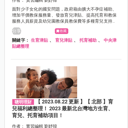
作者： 實習編輯 劉妤韓
面對少子女化的國安問題，政府藉由擴大不孕症補助、
增加平價教保服務量、發放育兒津貼、提高托育和教保
服務人員薪資及幼兒園教保員教保費等多種育兒支持措
施，落實「 0-6 歲國家一起養」政策。請領津貼好複
分享
收藏
雜！新手爸媽霧煞煞！別擔心，本文幫爸爸媽媽整理好
最新「中央」生育、育兒、托育補助，一起來看看歡樂
關鍵字：
生育津貼
、
育兒津貼
、
托育補助
、
中央津
育兒的同時可以請領什麼補助吧！
貼總整理
【 2023.08.22 更新 】【 北部 】育
聰明理財
兒福利總整理！ 2023 最新北台灣地方生育、
育兒、托育補助項目！
作者： 實習編輯 劉妤韓