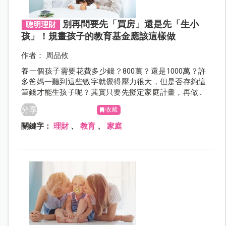
別再問要先「買房」還是先「生小
聰明理財
孩」！規畫孩子的教育基金應該這樣做
作者： 周品攸
養一個孩子需要花費多少錢？800萬？還是1000萬？許
多爸媽一聽到這些數字就覺得壓力很大，但是否存夠這
筆錢才能生孩子呢？其實只要先擬定家庭計畫，再做好
精打細算的金錢分配，即可輕鬆存下寶寶的教育基金。
分享
收藏
關鍵字：
理財
、
教育
、
家庭