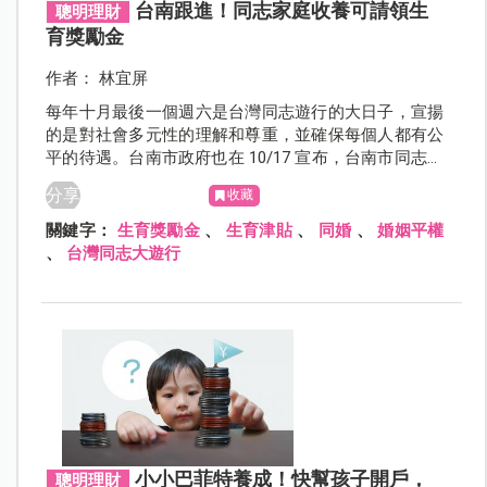
台南跟進！同志家庭收養可請領生
聰明理財
育獎勵金
作者： 林宜屏
每年十月最後一個週六是台灣同志遊行的大日子，宣揚
的是對社會多元性的理解和尊重，並確保每個人都有公
平的待遇。台南市政府也在 10/17 宣布，台南市同志家
庭收養可請領生育獎勵金，成為繼新北市、台北市、高
分享
收藏
雄市以外，第四個同志家庭收養可請領生育獎勵金縣
市。
關鍵字：
生育獎勵金
、
生育津貼
、
同婚
、
婚姻平權
、
台灣同志大遊行
小小巴菲特養成！快幫孩子開戶，
聰明理財