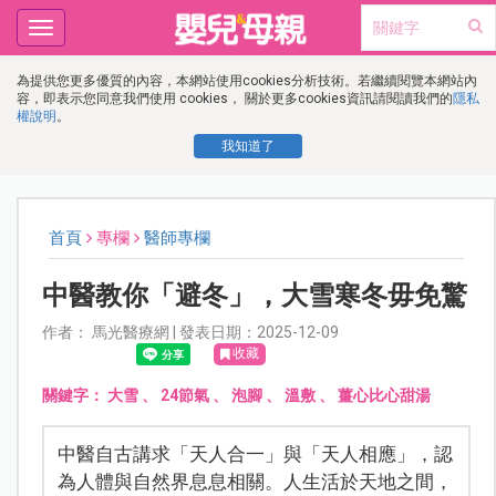
Toggle
navigation
為提供您更多優質的內容，本網站使用cookies分析技術。若繼續閱覽本網站內
容，即表示您同意我們使用 cookies， 關於更多cookies資訊請閱讀我們的
隱私
權說明
。
我知道了
首頁
專欄
醫師專欄
中醫教你「避冬」，大雪寒冬毋免驚
作者： 馬光醫療網 | 發表日期：2025-12-09
收藏
關鍵字：
大雪
、
24節氣
、
泡腳
、
溫敷
、
薑心比心甜湯
中醫自古講求「天人合一」與「天人相應」，認
為人體與自然界息息相關。人生活於天地之間，