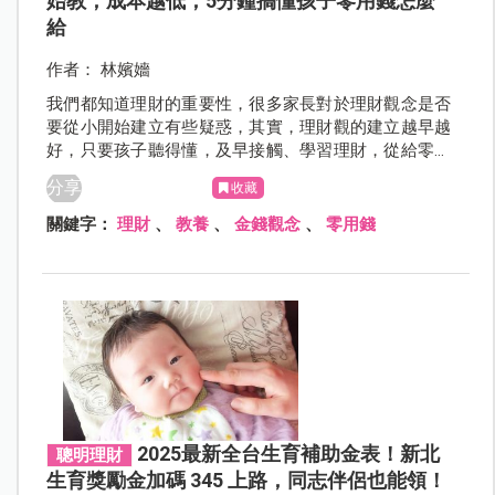
始教，成本越低，5分鐘搞懂孩子零用錢怎麼
給
作者： 林嬪嬙
我們都知道理財的重要性，很多家長對於理財觀念是否
要從小開始建立有些疑惑，其實，理財觀的建立越早越
好，只要孩子聽得懂，及早接觸、學習理財，從給零用
錢開始，我們可以一步步地教導孩子如何管理金錢，讓
分享
收藏
他們理解金錢的價值與使用方法。
關鍵字：
理財
、
教養
、
金錢觀念
、
零用錢
2025最新全台生育補助金表！新北
聰明理財
生育獎勵金加碼 345 上路，同志伴侶也能領！