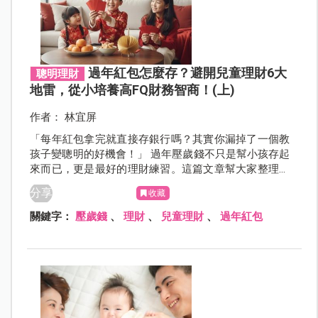
過年紅包怎麼存？避開兒童理財6大
聰明理財
地雷，從小培養高FQ財務智商！(上)
作者： 林宜屏
「每年紅包拿完就直接存銀行嗎？其實你漏掉了一個教
孩子變聰明的好機會！」 過年壓歲錢不只是幫小孩存起
來而已，更是最好的理財練習。這篇文章幫大家整理了
理財教育最容易踩到的 6 個地雷！
分享
收藏
關鍵字：
壓歲錢
、
理財
、
兒童理財
、
過年紅包