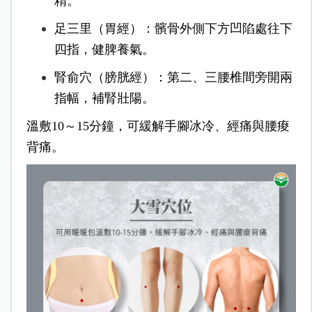
精。
足三里（胃經）：髕骨外側下方凹陷處往下
四指，健脾養氣。
腎俞穴（膀胱經）：第二、三腰椎間旁開兩
指幅，補腎壯陽。
溫敷10～15分鐘，可緩解手腳冰冷、經痛與腰痠
背痛。