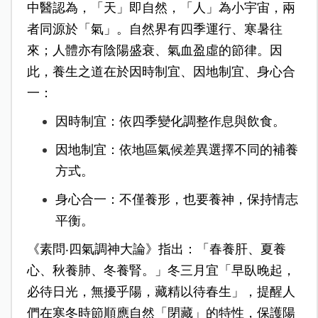
中醫認為，「天」即自然，「人」為小宇宙，兩
者同源於「氣」。自然界有四季運行、寒暑往
來；人體亦有陰陽盛衰、氣血盈虛的節律。因
此，養生之道在於因時制宜、因地制宜、身心合
一：
因時制宜：依四季變化調整作息與飲食。
因地制宜：依地區氣候差異選擇不同的補養
方式。
身心合一：不僅養形，也要養神，保持情志
平衡。
《素問‧四氣調神大論》指出：「春養肝、夏養
心、秋養肺、冬養腎。」冬三月宜「早臥晚起，
必待日光，無擾乎陽，藏精以待春生」，提醒人
們在寒冬時節順應自然「閉藏」的特性，保護陽