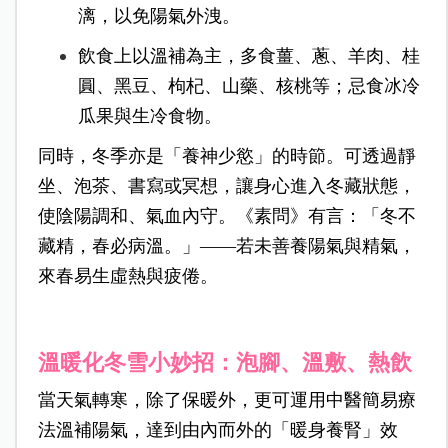
漓，以免陽氣外洩。
飲食上以溫補為主，多食薑、蔥、羊肉、桂
圓、黑豆、枸杞、山藥、核桃等；忌食冰冷
瓜果與生冷食物。
同時，冬季亦是「養神少慾」的時節。可透過靜
坐、泡茶、書寫或冥想，讓身心進入冬藏狀態，
使陰陽調和、氣血內守。《素問》有言：「冬不
藏精，春必病溫。」——若未善養陽氣與精氣，
來春易生虛熱與疲倦。
溫暖化冬雪小妙招：泡腳、溫敷、熱飲
當天氣轉寒，除了保暖外，更可運用中醫簡易療
法溫補陽氣，達到由內而外的「暖身養腎」效