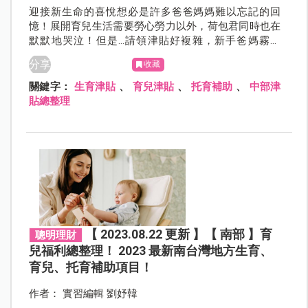
迎接新生命的喜悅想必是許多爸爸媽媽難以忘記的回
憶！展開育兒生活需要勞心勞力以外，荷包君同時也在
默默地哭泣！但是...請領津貼好複雜，新手爸媽霧煞
煞！別擔心，本篇幫爸爸媽媽整理好最新「中部」生
分享
收藏
育、育兒、托育補助，一起來看看歡樂育兒的同時可以
請領什麼補助吧！
關鍵字：
生育津貼
、
育兒津貼
、
托育補助
、
中部津
貼總整理
【 2023.08.22 更新 】【 南部 】育
聰明理財
兒福利總整理！ 2023 最新南台灣地方生育、
育兒、托育補助項目！
作者： 實習編輯 劉妤韓