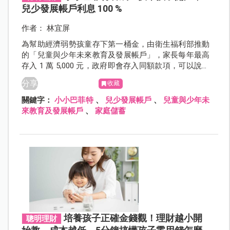
兒少發展帳戶利息 100 %
作者： 林宜屏
為幫助經濟弱勢孩童存下第一桶金，由衛生福利部推動
的「兒童與少年未來教育及發展帳戶」，家長每年最高
存入 1 萬 5,000 元，政府即會存入同額款項，可以說利
息百分百，讓開戶爸媽賺很大，因為投資孩子就是投資
分享
收藏
未來！
關鍵字：
小小巴菲特
、
兒少發展帳戶
、
兒童與少年未
來教育及發展帳戶
、
家庭儲蓄
培養孩子正確金錢觀！理財越小開
聰明理財