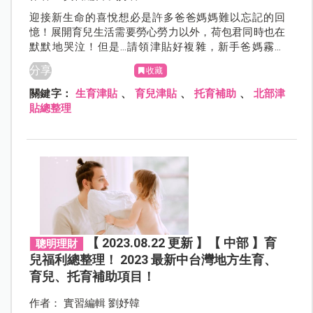
迎接新生命的喜悅想必是許多爸爸媽媽難以忘記的回
憶！展開育兒生活需要勞心勞力以外，荷包君同時也在
默默地哭泣！但是...請領津貼好複雜，新手爸媽霧煞
煞！別擔心，本篇幫爸爸媽媽整理好最新「北部」生
分享
收藏
育、育兒、托育補助，一起來看看歡樂育兒的同時可以
請領什麼補助吧！
關鍵字：
生育津貼
、
育兒津貼
、
托育補助
、
北部津
貼總整理
【 2023.08.22 更新 】【 中部 】育
聰明理財
兒福利總整理！ 2023 最新中台灣地方生育、
育兒、托育補助項目！
作者： 實習編輯 劉妤韓