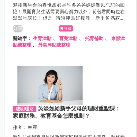
迎接新生命的喜悅想必是許多爸爸媽媽難以忘記的回
憶！展開育兒生活需要勞心勞力以外，荷包君同時也在
默默地哭泣！但是...請領津貼好複雜，新手爸媽霧煞
煞！別擔心，本篇幫爸爸媽媽整理好最新「東部」生
分享
收藏
育、育兒、托育補助，一起來看看歡樂育兒的同時可以
請領什麼補助吧！
關鍵字：
生育津貼
、
育兒津貼
、
托育補助
、
東部津
貼總整理
、
外島津貼總整理
吳淡如給新手父母的理財重點課：
聰明理財
家庭財務、教育基金怎麼規劃？
作者： 林雁