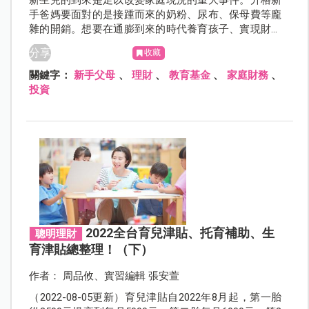
新生兒的到來是足以改變家庭現況的重大事件。升格新
手爸媽要面對的是接踵而來的奶粉、尿布、保母費等龐
雜的開銷。想要在通膨到來的時代養育孩子、實現財富
自由，堅持與耐心缺一不可。理財專家吳淡如從訂立計
分享
收藏
劃、夫妻財務溝通到投資選擇，親授家庭理財的學問心
法。
關鍵字：
新手父母
、
理財
、
教育基金
、
家庭財務
、
投資
2022全台育兒津貼、托育補助、生
聰明理財
育津貼總整理！（下）
作者： 周品攸、實習編輯 張安萱
（2022-08-05更新）育兒津貼自2022年8月起，第一胎