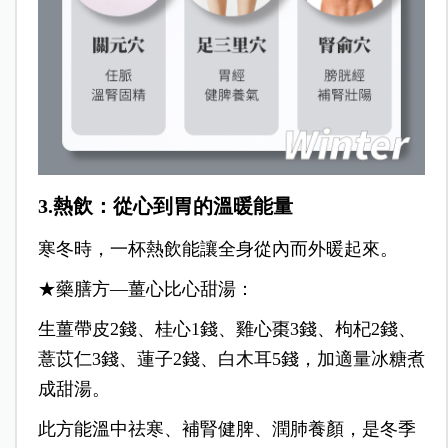
3.熱飲：從心到胃的溫暖能量
寒冬時，一杯熱飲能讓全身從內而外暖起來。
★藥膳方—薑心比心甜湯：
生薑帶皮2錢、桂心1錢、雞心棗3錢、枸杞2錢、
薏苡仁3錢、蓮子2錢、白木耳5錢，加適量冰糖煮
成甜湯。
此方能溫中祛寒、補腎健脾、潤肺養顏，是冬季