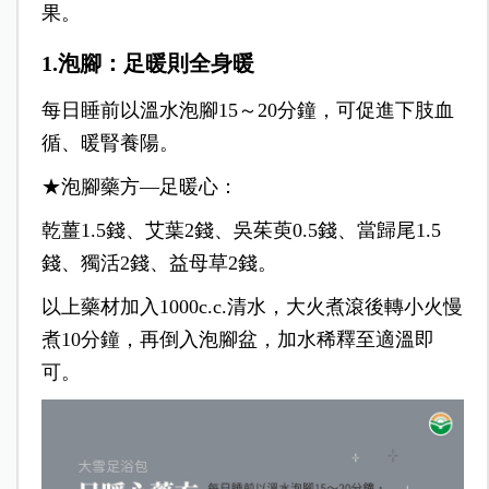
果。
1.泡腳：足暖則全身暖
每日睡前以溫水泡腳15～20分鐘，可促進下肢血
循、暖腎養陽。
★泡腳藥方—足暖心：
乾薑1.5錢、艾葉2錢、吳茱萸0.5錢、當歸尾1.5
錢、獨活2錢、益母草2錢。
以上藥材加入1000c.c.清水，大火煮滾後轉小火慢
煮10分鐘，再倒入泡腳盆，加水稀釋至適溫即
可。