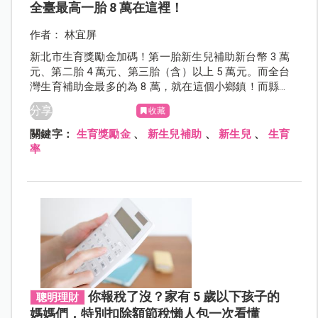
全臺最高一胎 8 萬在這裡！
作者： 林宜屏
新北市生育獎勵金加碼！第一胎新生兒補助新台幣 3 萬
元、第二胎 4 萬元、第三胎（含）以上 5 萬元。而全台
灣生育補助金最多的為 8 萬，就在這個小鄉鎮！而縣市
政府跟各鄉鎮的生育獎勵金，是可以同時申請的喔！
分享
收藏
關鍵字：
生育獎勵金
、
新生兒補助
、
新生兒
、
生育
率
你報稅了沒？家有 5 歲以下孩子的
聰明理財
媽媽們，特別扣除額節稅懶人包一次看懂