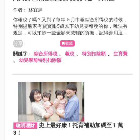
作者： 林宜屏
你報稅了嗎？又到了每年 5 月申報綜合所得稅的時候，
特別提醒家有寶寶跟5歲以下幼兒要報稅的你，稅法有
規定，可以扣除一些金額來減輕的負擔，記得善用這些
特別扣除額省稅又利己！
分享
收藏
關鍵字：
綜合所得稅
、
報稅
、
特別扣除額
、
生育費
、
幼兒學前特別扣除額
史上最好康！托育補助加碼至 1 萬
聰明理財
3！