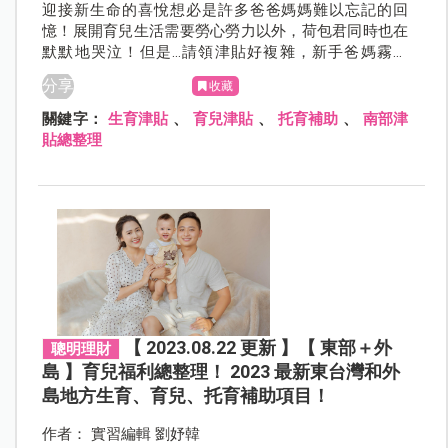
迎接新生命的喜悅想必是許多爸爸媽媽難以忘記的回
憶！展開育兒生活需要勞心勞力以外，荷包君同時也在
默默地哭泣！但是...請領津貼好複雜，新手爸媽霧煞
煞！別擔心，本篇幫爸爸媽媽整理好最新「南部」生
分享
收藏
育、育兒、托育補助，一起來看看歡樂育兒的同時可以
請領什麼補助吧！
關鍵字：
生育津貼
、
育兒津貼
、
托育補助
、
南部津
貼總整理
【 2023.08.22 更新 】【 東部＋外
聰明理財
島 】育兒福利總整理！ 2023 最新東台灣和外
島地方生育、育兒、托育補助項目！
作者： 實習編輯 劉妤韓