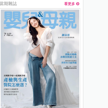
當期雜誌
看更多