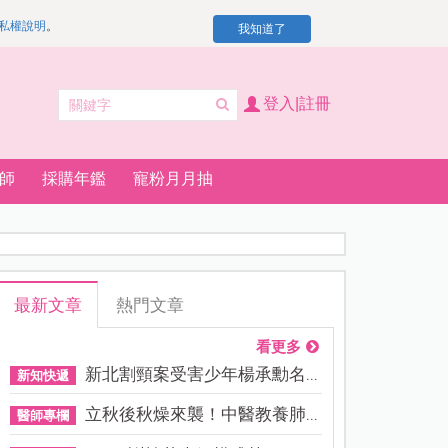
私權說明
。
我知道了
登入|註冊
師
採購年鑑
寵粉月月抽
最新文章
熱門文章
看更多
新北割頸案受害少年楊承勳名...
新知快遞
立秋後秋燥來襲！中醫教養肺...
醫師專欄