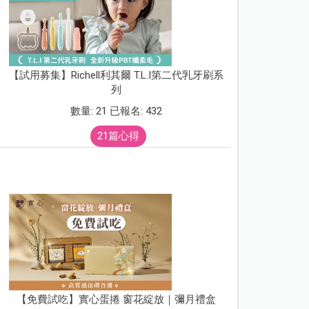
【試用募集】Richell利其爾 T.L.I第二代乳牙刷系
列
數量: 21 已報名: 432
21篇心得
【免費試吃】實心蛋捲 窗花綻放｜彌月禮盒