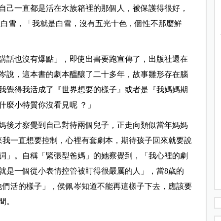
自己一直都是活在水族箱裡的那個人，被保護得很好，
魚白雪，「我就是白雪，沒有五光十色，個性不那麼鮮
講話也沒有爆點」，即使出書要跑宣傳了，出版社還在
岑說，這本書的劇本醞釀了二十多年，故事雛形存在腦
我覺得我活成了『世界想要的樣子』或者是『我媽媽期
什麼小特質你沒看見呢 ？」
媽媽後才察覺到自己對待兩個兒子，正走向類似當年媽媽
來我一直想要控制，心裡有套劇本，期待孩子回來就要說
詞」。自稱「緊張型爸媽」的她察覺到，「我心裡的劇
就是一個從小表情控管被盯得很嚴厲的人」，當8歲的
要他們活的樣子」，侯佩岑知道不能再這樣子下去，應該要
間。