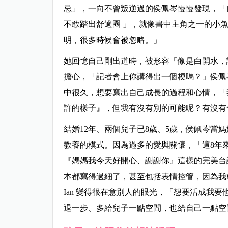
忌」，一向不曾叛逆過的侯佩岑慢慢發現，「
不敢踏出舒適圈 」，就像書中主角之一的小
明，很多時候會被忽略。」
她回憶自己剛出道時，被形容「像是白開水，
擔心，「記者會上你講得出一個梗嗎？」侯佩
中很久，想要寫出自己成長的過程和心情，「
許的樣子』，但我有沒有別的可能呢？有沒有
結婚12年、兩個兒子已8歲、5歲，侯佩岑當
教養的模式。因為過多的愛與關懷，「這8年
『媽媽我今天好開心、謝謝你』這樣的完美台
本都寫得過細了，甚至包括表情控管，因為我
Ian 變得很在意別人的眼光，「想要活成我
退一步、多給兒子一點空間，也給自己一點空