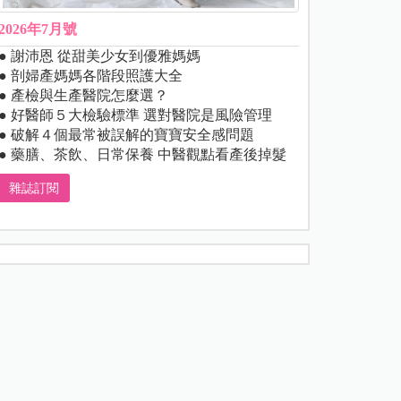
2026年7月號
● 謝沛恩 從甜美少女到優雅媽媽
● 剖婦產媽媽各階段照護大全
● 產檢與生產醫院怎麼選？
● 好醫師５大檢驗標準 選對醫院是風險管理
● 破解４個最常被誤解的寶寶安全感問題
● 藥膳、茶飲、日常保養 中醫觀點看產後掉髮
雜誌訂閱