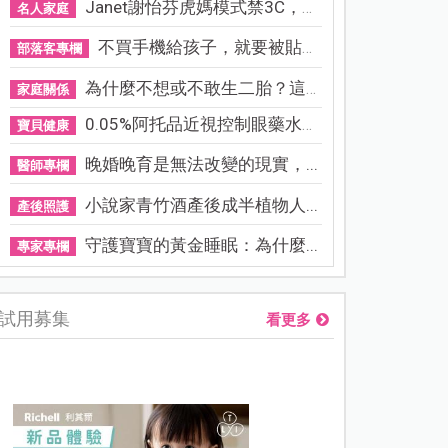
Janet謝怡芬虎媽模式禁3C，看...
名人家庭
不買手機給孩子，就要被貼「...
部落客專欄
為什麼不想或不敢生二胎？這8...
家庭關係
0.05%阿托品近視控制眼藥水納...
寶貝健康
晚婚晚育是無法改變的現實，...
醫師專欄
小說家青竹酒產後成半植物人...
產後照護
守護寶寶的黃金睡眠：為什麼...
專家專欄
試用募集
看更多