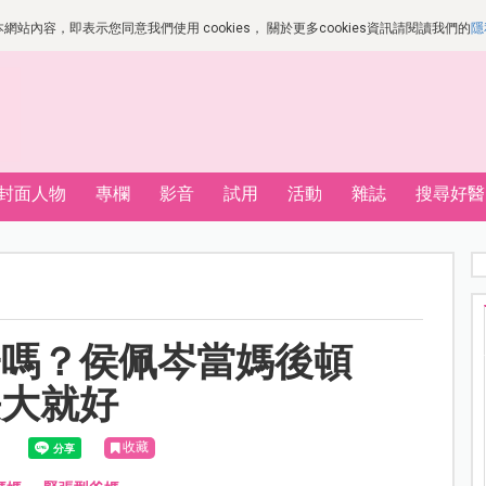
站內容，即表示您同意我們使用 cookies， 關於更多cookies資訊請閱讀我們的
隱
封面人物
專欄
影音
試用
活動
雜誌
搜尋好醫
子嗎？侯佩岑當媽後頓
長大就好
收藏