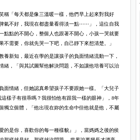
笑稱「每天都是像三溫暖一樣，他們早上起來對我好
脾氣不好，我現在都盡量看得淡一點⋯⋯」，這位自我
一點點的不開心，整個人也跟著不開心，小孩一哭就要
果不需要，你就先哭一下吧，自己靜下來想清楚。」
教養新知，最近在學的是讓孩子的負面情緒流動一下，
情緒，「與其試圖幫他解決問題，不如讓他培養可以治
負面情緒，但她認真希望孩子不要跟她一樣。「大兒子
？我這樣子有很乖嗎？我很怕他有跟我一樣的眼神」，8年
個獨立個體，「他出現在妳的生命中但他就是他，不屬
愛的是你，喜歡你的每一種樣貌』」，當媽媽之後的侯
說那樣就是好、那樣就沒問題， 世界說要腿長才漂亮、