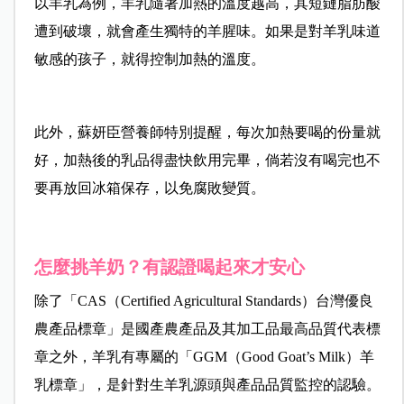
以羊乳為例，羊乳隨著加熱的溫度越高，其短鏈脂肪酸
遭到破壞，就會產生獨特的羊腥味。如果是對羊乳味道
敏感的孩子，就得控制加熱的溫度。
此外，蘇妍臣營養師特別提醒，每次加熱要喝的份量就
好，加熱後的乳品得盡快飲用完畢，倘若沒有喝完也不
要再放回冰箱保存，以免腐敗變質。
怎麼挑羊奶？有認證喝起來才安心
除了「CAS（Certified Agricultural Standards）台灣優良
農產品標章」是國產農產品及其加工品最高品質代表標
章之外，羊乳有專屬的「GGM（Good Goat’s Milk）羊
乳標章」，是針對生羊乳源頭與產品品質監控的認驗。