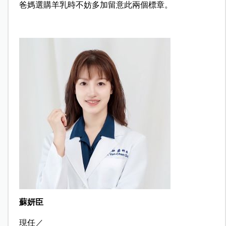
爸媽選購羊乳時不妨多加留意此兩個標章。
蘇妍臣
現任／