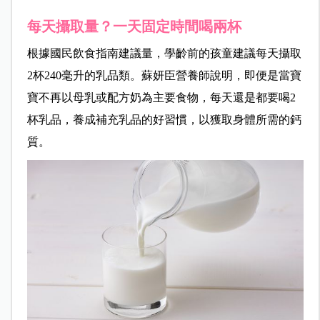
每天攝取量？一天固定時間喝兩杯
根據國民飲食指南建議量，學齡前的孩童建議每天攝取
2杯240毫升的乳品類。蘇妍臣營養師說明，即便是當寶
寶不再以母乳或配方奶為主要食物，每天還是都要喝2
杯乳品，養成補充乳品的好習慣，以獲取身體所需的鈣
質。