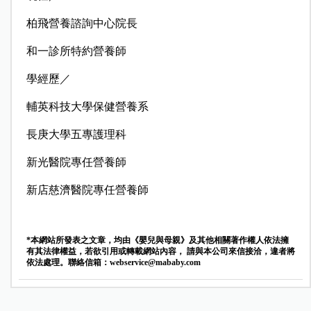
柏飛營養諮詢中心院長
和一診所特約營養師
學經歷／
輔英科技大學保健營養系
長庚大學五專護理科
新光醫院專任營養師
新店慈濟醫院專任營養師
*本網站所發表之文章，均由《嬰兒與母親》及其他相關著作權人依法擁
有其法律權益，若欲引用或轉載網站內容， 請與本公司來信接洽，違者將
依法處理。聯絡信箱：
webservice@mababy.com