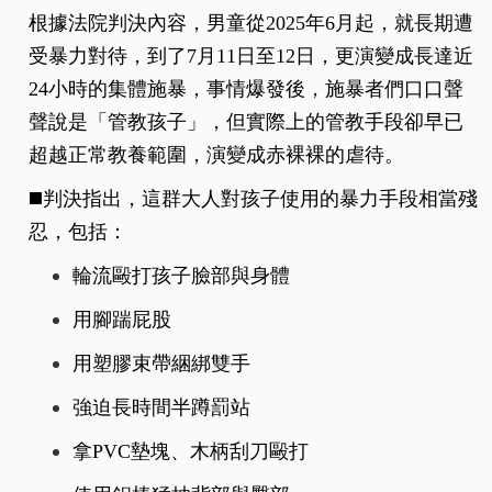
根據法院判決內容，男童從2025年6月起，就長期遭
受暴力對待，
到了7月11日至12日，更演變成長達近
24小時的集體施暴，事情爆發後，施暴者們口口聲
聲說是「管教孩子」，但實際上的管教手段卻早已
超越正常教養範圍，演變成赤裸裸的虐待。
◼️判決指出，這群大人對孩子使用的暴力手段相當殘
忍，包括：
輪流毆打孩子臉部與身體
用腳踹屁股
用塑膠束帶綑綁雙手
強迫長時間半蹲罰站
拿PVC墊塊、木柄刮刀毆打