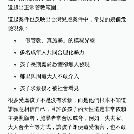
遠超出正常管教範圍。
這起案件也反映出台灣兒虐案件中，常見的幾個危
險現象：
「假管教、真施暴」的模糊界線
多名成年人共同合理化暴力
孩子長期處於恐懼卻無人發現
鄰里與周遭大人不敢介入
孩子求救後才被社會看見
很多受虐孩子不是沒有求救，而是他們根本不知道
誰願意相信自己，且許多孩子的天性還是非常依賴
主要照顧者，施暴者常會以威脅，例如：失去家、
大人會坐牢等方式，讓孩子即便遭受傷害，也不敢