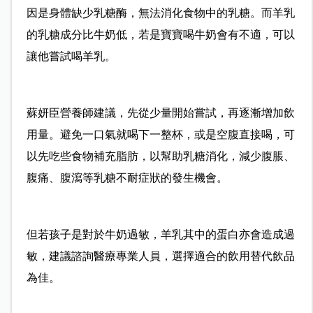
因是身體缺少乳糖酶，無法消化食物中的乳糖。而羊乳
的乳糖成分比牛奶低，若是寶寶喝牛奶會有不適，可以
讓他嘗試喝羊乳。
蘇妍臣營養師建議，先從少量開始嘗試，再逐漸增加飲
用量。避免一口氣就喝下一整杯，或是空腹直接喝，可
以先吃些食物補充脂肪，以幫助乳糖消化，減少腹脹、
腹痛、腹瀉等乳糖不耐症狀的發生機會。
但若孩子是對於牛奶過敏，羊乳其中的蛋白亦會造成過
敏，建議諮詢醫療專業人員，選擇適合的飲用替代飲品
為佳。