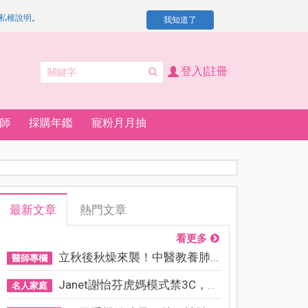
私權說明
。
我知道了
登入|註冊
師
採購年鑑
寵粉月月抽
最新文章
熱門文章
看更多
立秋後秋燥來襲！中醫教養肺...
醫師專欄
Janet謝怡芬虎媽模式禁3C，看...
名人家庭