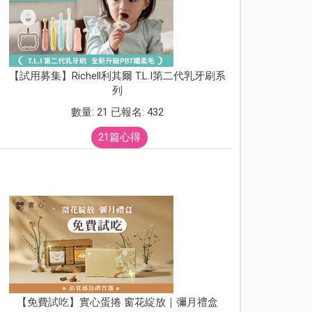
【試用募集】Richell利其爾 T.L.I第二代乳牙刷系
列
數量: 21 已報名: 432
21篇心得
【免費試吃】實心蛋捲 窗花綻放｜彌月禮盒