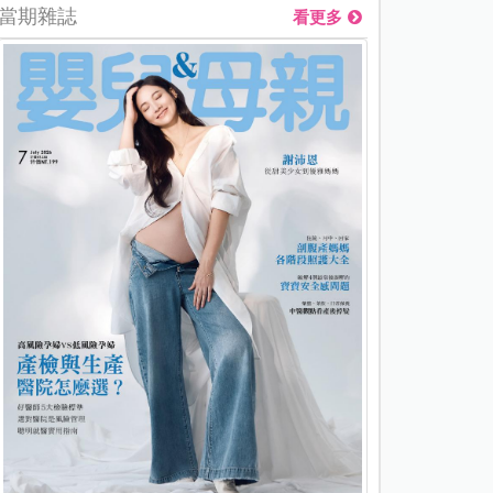
當期雜誌
看更多