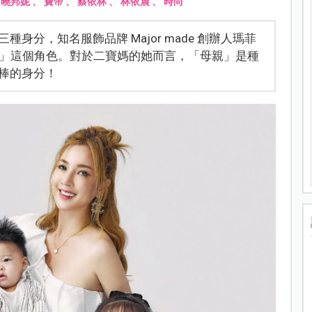
、
曉邦妮
、
寶帝
、
蔡依林
、
林依晨
、
時尚
分，知名服飾品牌 Major made 創辦人瑪菲
「媽媽」這個角色。對於二寶媽的她而言，「母親」是種
棒的身分！