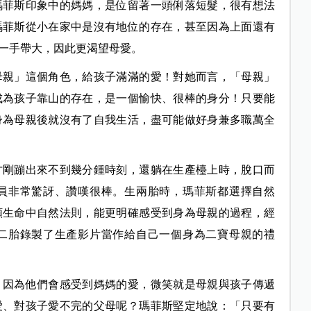
瑪菲斯印象中的媽媽，是位留著一頭俐落短髮，很有想法
瑪菲斯從小在家中是沒有地位的存在，甚至因為上面還有
一手帶大，因此更渴望母愛。
母親」這個角色，給孩子滿滿的愛！對她而言，「母親」
成為孩子靠山的存在，是一個愉快、很棒的身分！只要能
身為母親後就沒有了自我生活，盡可能做好身兼多職萬全
才剛蹦出來不到幾分鍾時刻，還躺在生產檯上時，脫口而
員非常驚訝、讚嘆很棒。生兩胎時，瑪菲斯都選擇自然
類生命中自然法則，能更明確感受到身為母親的過程，經
二胎錄製了生產影片當作給自己一個身為二寶母親的禮
，因為他們會感受到媽媽的愛，微笑就是母親與孩子傳遞
愛、對孩子愛不完的父母呢？瑪菲斯堅定地說：「只要有