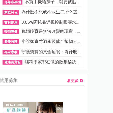
不買手機給孩子，就要被貼「...
部落客專欄
為什麼不想或不敢生二胎？這8...
家庭關係
0.05%阿托品近視控制眼藥水納...
寶貝健康
晚婚晚育是無法改變的現實，...
醫師專欄
小說家青竹酒產後成半植物人...
產後照護
守護寶寶的黃金睡眠：為什麼...
專家專欄
腦科學家都在做的散步秘訣！...
健康百寶箱
試用募集
看更多