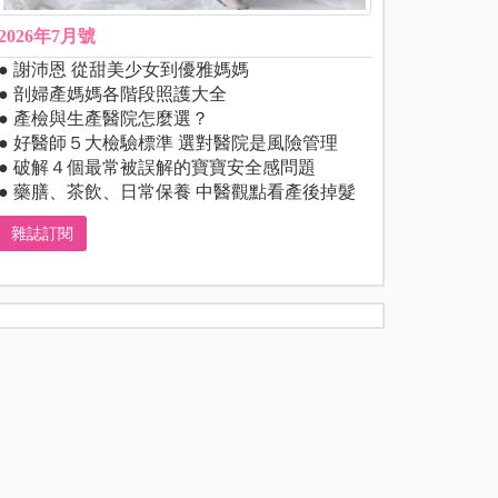
2026年7月號
● 謝沛恩 從甜美少女到優雅媽媽
● 剖婦產媽媽各階段照護大全
● 產檢與生產醫院怎麼選？
● 好醫師５大檢驗標準 選對醫院是風險管理
● 破解４個最常被誤解的寶寶安全感問題
● 藥膳、茶飲、日常保養 中醫觀點看產後掉髮
雜誌訂閱