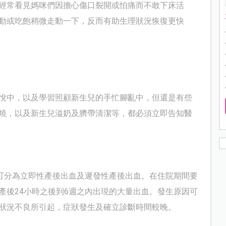
經常看見媽咪們因擔心傷口裂開或怕痛而不敢下床活
動或吃飽稍微走動一下，反而有助生理狀況恢復更快
悅中，以及學習照顧新生兒的手忙腳亂中，但還是有些
燒，以及新生兒溢奶及臍帶清潔等，都必須立即告知醫
，可分為立即性產後出血及遲發性產後出血。在住院期間要
產後24小時之後到6週之內出現的大量出血。發生原因可
狀況不良所引起，症狀發生及確立診斷時間較晚。