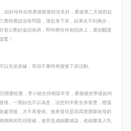
，由於玲玲自然產後恢復狀況良好，產後第二天就想起
己覺得應該沒有問題，便起身下床，結果走不到兩步，
好老公剛好返回病房，即時將玲玲抱回床上，通知醫護
虛驚！
可以先坐床緣，等頭不暈時再慢慢下床活動。
胎兒體重較重，李小姐生得相當辛苦，產後雖然學過如何
發燒，一開始也不以為意，沒想到半夜全身發燙，體溫
急處理後，才不再發燒。後來發現是因爲寶寶吸吮母奶
將媽咪的乳頭咬破，進而造成細菌感染，使細菌進入乳