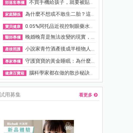
不買手機給孩子，就要被貼「...
部落客專欄
為什麼不想或不敢生二胎？這8...
家庭關係
0.05%阿托品近視控制眼藥水納...
寶貝健康
晚婚晚育是無法改變的現實，...
醫師專欄
小說家青竹酒產後成半植物人...
產後照護
守護寶寶的黃金睡眠：為什麼...
專家專欄
腦科學家都在做的散步秘訣！...
健康百寶箱
試用募集
看更多