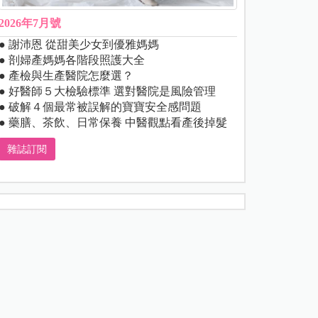
2026年7月號
● 謝沛恩 從甜美少女到優雅媽媽
● 剖婦產媽媽各階段照護大全
● 產檢與生產醫院怎麼選？
● 好醫師５大檢驗標準 選對醫院是風險管理
● 破解４個最常被誤解的寶寶安全感問題
● 藥膳、茶飲、日常保養 中醫觀點看產後掉髮
雜誌訂閱