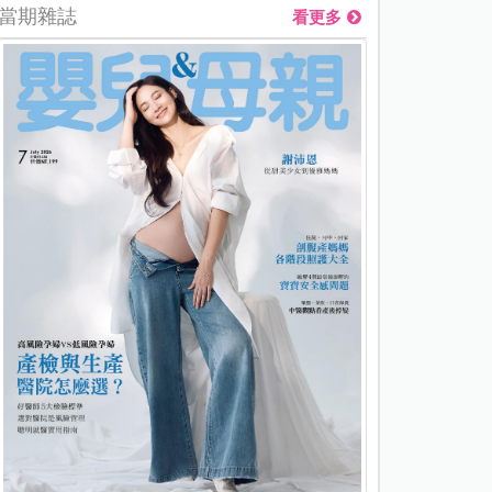
當期雜誌
看更多