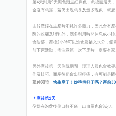
第4天到第9天顏色漸呈紅褐色，愈後面幾天
全沒有惡露，若仍出現惡臭及量多現象，就屬
由於產婦在生產時消耗許多體力，因此會有產
醒的照顧及哺乳外，應多利用時間休息或小睡
會陰部，產後2小時可以進食及補充水分，餵
前下床活動，需注意第一次下床時一定要有家
另外產後第一天住院期間，護理人員也會教導
作及技巧。而產後仍會出現疼痛，有可能是間
延伸閱
讀：
快生產了！妳準備好了嗎？產前3
＊產後第2天
孕婦在泡盆後傷口較不痛，出血量也會減少。