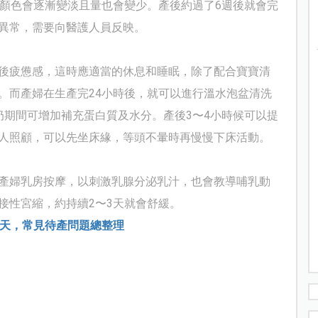
，顏色會逐漸變淡且量也會變少。產後約過了6週後就會完
異常，需要向醫護人員反映。
後疲憊感，這時應適當的休息和睡眠，除了配合寶寶清
。而產婦在生產完24小時後，就可以進行溫水泡盆清洗
奶期間可增加補充蛋白質及水分。產後3〜4小時候可以提
人照顧，可以先坐床緣，等頭不暈時再慢慢下床活動。
產婦乳房按摩，以刺激乳腺分泌乳汁，也會教導哺乳動
接性宮縮，約持續2
〜
3
天就會舒緩。
0天，常見待產問題總整理