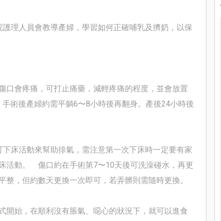
院護理人員會教導產婦，學習如何正確哺乳及擠奶，以保
傷口會疼痛，可打止痛藥，減輕疼痛的程度，並會放置
，手術後產婦約需平躺6
〜
8
小時後再翻身。產後24小時後
可下床活動來幫助排氣，需注意第一次下床時一定要有家
床活動。
傷口約在手術第7〜10天後可洗澡碰水，再更
平整，但約數天更換一次即可，若弄髒則需隨時更換。
式開始
，在順利沒有脹氣、噁心的狀況下，就可以進食