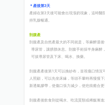
＊產後第3天
產婦在第3天後可能會出現漲奶現象，這時醫
持乳腺暢通。
剖腹產
剖腹產及自然產最大的不同就是，等麻醉退後
導尿管，讓膀胱休息。剖腹手術採半身麻醉
可拔導尿管及下床、喝水、換藥。
剖腹產產後第1天可以換紗布，並視傷口情況
人照顧，可以先坐床緣，等頭不暈時再慢慢下
新透氣膠帶，使傷口張力減少，使疤痕癒合更
剖腹產後
飲食則從喝水、吃流質類或稀飯漸進