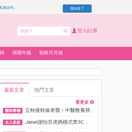
私權說明
。
我知道了
登入|註冊
師
採購年鑑
寵粉月月抽
最新文章
熱門文章
看更多
立秋後秋燥來襲！中醫教養肺...
醫師專欄
Janet謝怡芬虎媽模式禁3C，看...
名人家庭