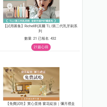
【試用募集】Richell利其爾 T.L.I第二代乳牙刷系
列
數量: 21 已報名: 432
21篇心得
【免費試吃】實心蛋捲 窗花綻放｜彌月禮盒