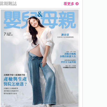
當期雜誌
看更多