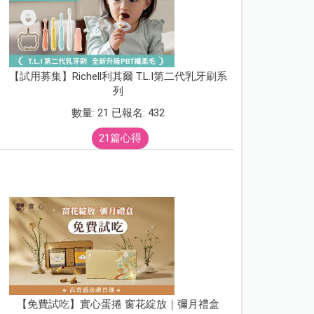
【試用募集】Richell利其爾 T.L.I第二代乳牙刷系
列
數量: 21 已報名: 432
21篇心得
【免費試吃】實心蛋捲 窗花綻放｜彌月禮盒