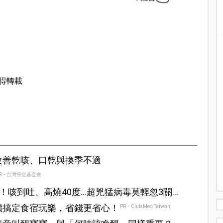
得轉載
改善乾咳、口乾與換季不適
R・台灣癌症基金會
！咳到吐、高燒40度…超兇猛病毒莫輕忽3關
價搞定食宿玩樂，省錢更省心！
PR・Club Med Taiwan