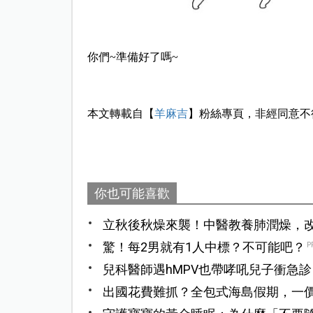
你們~準備好了嗎~
本文轉載自【
羊麻吉
】粉絲專頁，非經同意不
你也可能喜歡
立秋後秋燥來襲！中醫教養肺潤燥，
驚！每2男就有1人中標？不可能吧？
P
兒科醫師遇hMPV也帶哮吼兒子衝急診
鍵
出國花費難抓？全包式海島假期，一