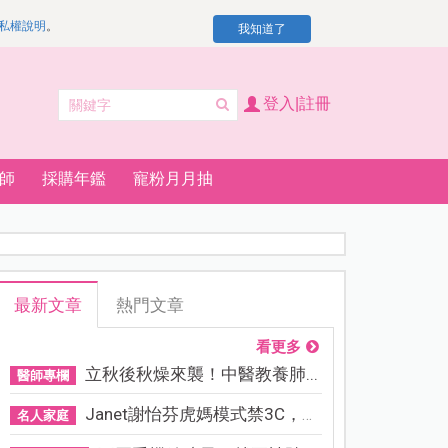
私權說明
。
我知道了
登入|註冊
師
採購年鑑
寵粉月月抽
最新文章
熱門文章
看更多
立秋後秋燥來襲！中醫教養肺...
醫師專欄
Janet謝怡芬虎媽模式禁3C，看...
名人家庭