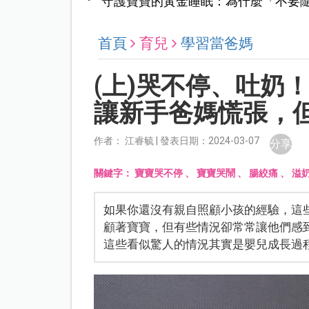
守護寶寶的黃金睡眠：為什麼「不要
首頁
育兒
學習當爸媽
(上)哭不停、吐奶
讓新手爸媽慌張，
作者： 江睿毓 | 發表日期：2024-03-07
分享
關鍵字：
寶寶哭不停
、
寶寶哭鬧
、
腸絞痛
、
溢
如果你還沒有親自照顧小孩的經驗，這
顧著寶寶，但有些情況卻常常讓他們感
這些看似驚人的情況其實是嬰兒成長過