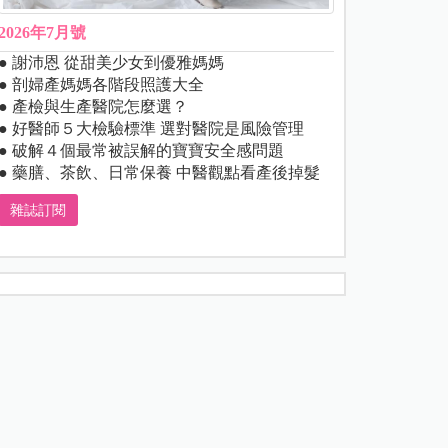
2026年7月號
● 謝沛恩 從甜美少女到優雅媽媽
● 剖婦產媽媽各階段照護大全
● 產檢與生產醫院怎麼選？
● 好醫師５大檢驗標準 選對醫院是風險管理
● 破解４個最常被誤解的寶寶安全感問題
● 藥膳、茶飲、日常保養 中醫觀點看產後掉髮
雜誌訂閱