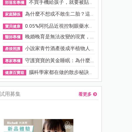
不買手機給孩子，就要被貼「...
部落客專欄
為什麼不想或不敢生二胎？這8...
家庭關係
0.05%阿托品近視控制眼藥水納...
寶貝健康
晚婚晚育是無法改變的現實，...
醫師專欄
小說家青竹酒產後成半植物人...
產後照護
守護寶寶的黃金睡眠：為什麼...
專家專欄
腦科學家都在做的散步秘訣！...
健康百寶箱
試用募集
看更多