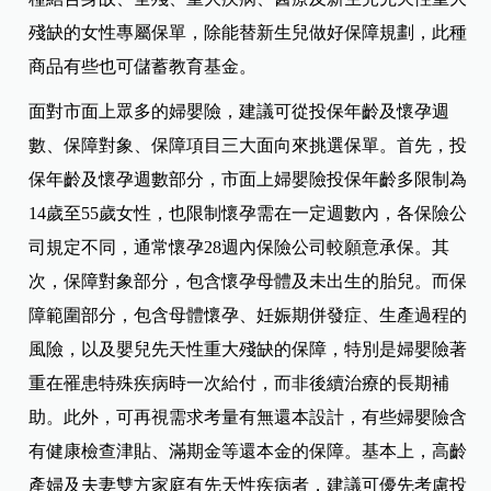
殘缺的女性專屬保單，除能替新生兒做好保障規劃，此種
商品有些也可儲蓄教育基金。
面對市面上眾多的婦嬰險，建議可從投保年齡及懷孕週
數、保障對象、保障項目三大面向來挑選保單。首先，投
保年齡及懷孕週數部分，市面上婦嬰險投保年齡多限制為
14歲至55歲女性，也限制懷孕需在一定週數內，各保險公
司規定不同，通常懷孕28週內保險公司較願意承保。其
次，保障對象部分，包含懷孕母體及未出生的胎兒。而保
障範圍部分，包含母體懷孕、妊娠期併發症、生產過程的
風險，以及嬰兒先天性重大殘缺的保障，特別是婦嬰險著
重在罹患特殊疾病時一次給付，而非後續治療的長期補
助。此外，可再視需求考量有無還本設計，有些婦嬰險含
有健康檢查津貼、滿期金等還本金的保障。基本上，高齡
產婦及夫妻雙方家庭有先天性疾病者，建議可優先考慮投