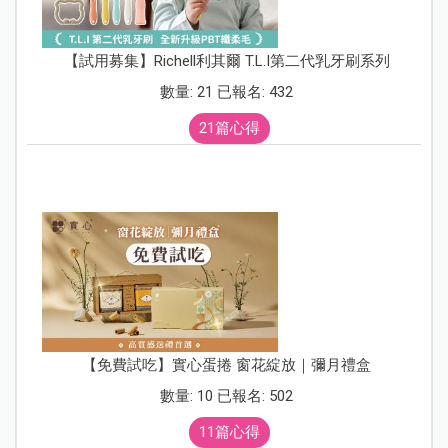
【試用募集】Richell利其爾 T.L.I第二代乳牙刷系列
數量: 21 已報名: 432
21篇心得
【免費試吃】實心蛋捲 窗花綻放｜彌月禮盒
數量: 10 已報名: 502
11篇心得