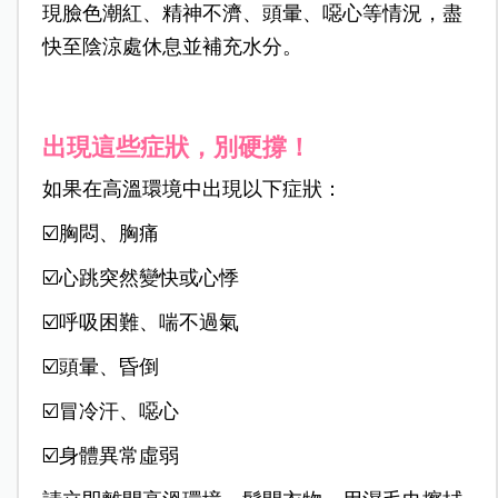
現臉色潮紅、精神不濟、頭暈、噁心等情況，盡
快至陰涼處休息並補充水分。
出現這些症狀，別硬撐！
如果在高溫環境中出現以下症狀：
☑️胸悶、胸痛
☑️心跳突然變快或心悸
☑️呼吸困難、喘不過氣
☑️頭暈、昏倒
☑️冒冷汗、噁心
☑️身體異常虛弱