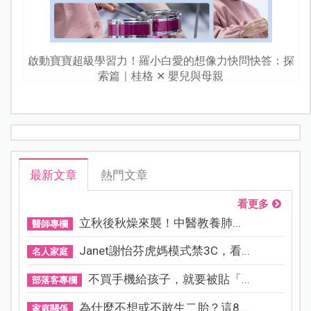
啟動寶寶超級學習力！羅小白愛的想像力快問快答：探
索篇｜桂格 ✕ 嬰兒與母親
最新文章
熱門文章
看更多
立秋後秋燥來襲！中醫教養肺...
醫師專欄
Janet謝怡芬虎媽模式禁3C，看...
名人家庭
不買手機給孩子，就要被貼「...
部落客專欄
為什麼不想或不敢生二胎？這8...
家庭關係