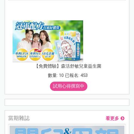
【免費體驗】森活舒敏兒童益生菌
數量: 10 已報名: 453
試用心得撰寫中
當期雜誌
看更多