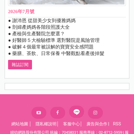
2026年7月號
● 謝沛恩 從甜美少女到優雅媽媽
● 剖婦產媽媽各階段照護大全
● 產檢與生產醫院怎麼選？
● 好醫師５大檢驗標準 選對醫院是風險管理
● 破解４個最常被誤解的寶寶安全感問題
● 藥膳、茶飲、日常保養 中醫觀點看產後掉髮
雜誌訂閱
網站地圖
│
隱私權說明
│
客服中心
│
廣告與合作
|
RSS
婦幼網路股份有限公司 統編：70458331 服務專線：02-8712-5959 | 服