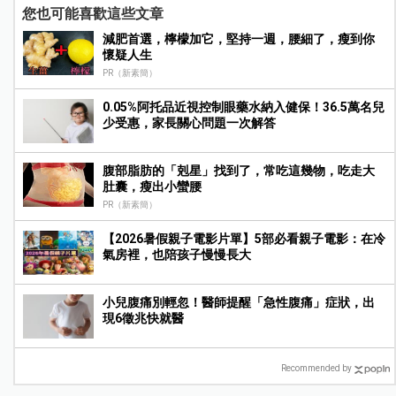
您也可能喜歡這些文章
減肥首選，檸檬加它，堅持一週，腰細了，瘦到你
懷疑人生
PR（新素簡）
0.05%阿托品近視控制眼藥水納入健保！36.5萬名兒
少受惠，家長關心問題一次解答
腹部脂肪的「剋星」找到了，常吃這幾物，吃走大
肚囊，瘦出小蠻腰
PR（新素簡）
【2026暑假親子電影片單】5部必看親子電影：在冷
氣房裡，也陪孩子慢慢長大
小兒腹痛別輕忽！醫師提醒「急性腹痛」症狀，出
現6徵兆快就醫
Recommended by