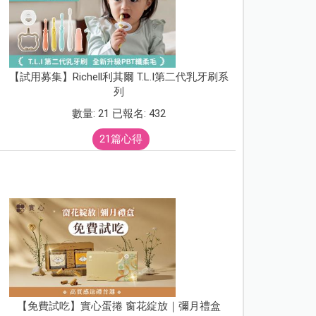
【試用募集】Richell利其爾 T.L.I第二代乳牙刷系
列
數量: 21 已報名: 432
21篇心得
【免費試吃】實心蛋捲 窗花綻放｜彌月禮盒