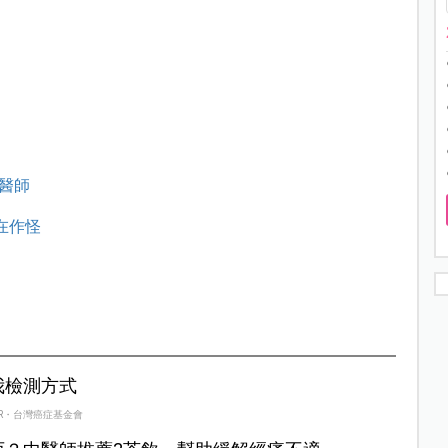
榮醫師
在作怪
我檢測方式
R・台灣癌症基金會