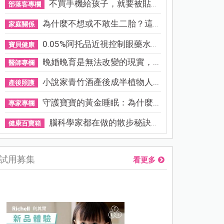
不買手機給孩子，就要被貼「...
部落客專欄
為什麼不想或不敢生二胎？這8...
家庭關係
0.05%阿托品近視控制眼藥水納...
寶貝健康
晚婚晚育是無法改變的現實，...
醫師專欄
小說家青竹酒產後成半植物人...
產後照護
守護寶寶的黃金睡眠：為什麼...
專家專欄
腦科學家都在做的散步秘訣！...
健康百寶箱
試用募集
看更多