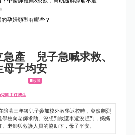
西？中醫師推薦3茶飲，幫助緩解經痛不適
癌
國的孕婦類型有哪些？
立急產 兒子急喊求救、
生母子均安
收藏
幼兒園主任接生
，在陪著三年級兒子參加校外教學返校時，突然劇烈
進學校向老師求助。沒想到救護車還沒趕到，媽媽
任、老師與救護人員的協助下，母子平安。