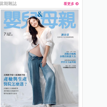
當期雜誌
看更多