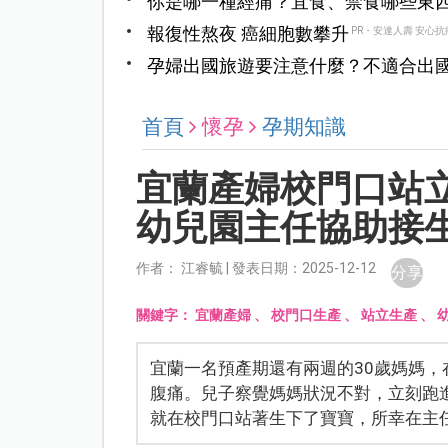
你是哪一種經痛？宜食、禁食哪些東
報復性熬夜 癌細胞數攀升
PR・安達人壽 安心抗
孕婦出國旅遊要注意什麼？不適合出
首頁
懷孕
孕期知識
宜蘭產婦校門口站
幼兒園主任協助接
作者： 江睿毓 | 發表日期：2025-12-12
分享
關鍵字：
宜蘭產婦
、
校門口生產
、
站立生產
、
宜蘭一名預產期還有兩週的30歲媽媽
腹痛。兒子察覺媽媽狀況不對，立刻跑
就在校門口站著生下了寶寶，所幸在主