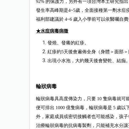
92
%
的保護力，另外有一項台灣本土研究指出，
發生率高峰期是4~5
歲，全面接種第一劑水痘疫
福利部建議於 4~6
歲入小學前可以依醫囑自費
★水痘病毒病徵
發燒、發癢的紅疹。
紅疹約
5
天後會遍佈全身（身體＞面部＞
出現小水泡，大約幾天後會變乾、結痂
輪狀病毒
輪狀病毒具高度傳染力，只要 10
隻病毒就可
便可排出 1000
億隻病毒，輪狀病毒是 5
歲以
外，家庭成員或密切接觸者也可能感染，孩子
治療輪狀病毒的抗病毒製劑，只能補充水分讓