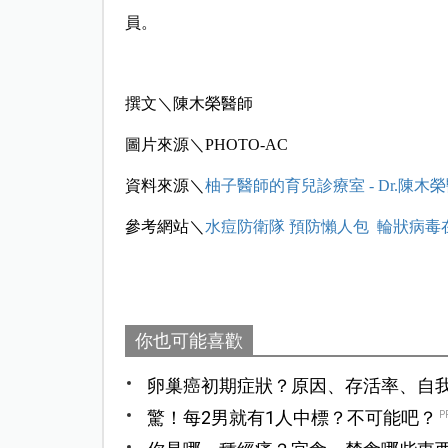
員。
撰文＼陳木榮醫師
圖片來源＼
PHOTO-AC
資料來源
＼
柚子醫師的育兒診療室 - Dr.陳木
參考網站＼
水痘防衛隊 預防懶人包
輪狀病毒
你也可能喜歡
卵巢癌初期症狀？原因、存活率、自
驚！每2男就有1人中標？不可能吧？
P