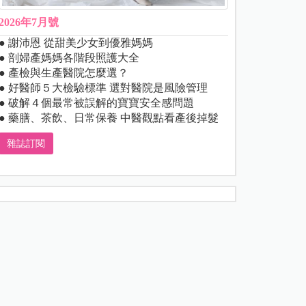
2026年7月號
● 謝沛恩 從甜美少女到優雅媽媽
● 剖婦產媽媽各階段照護大全
● 產檢與生產醫院怎麼選？
● 好醫師５大檢驗標準 選對醫院是風險管理
● 破解４個最常被誤解的寶寶安全感問題
● 藥膳、茶飲、日常保養 中醫觀點看產後掉髮
雜誌訂閱