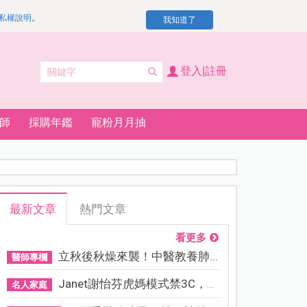
私權說明
。
我知道了
登入|註冊
師
採購年鑑
寵粉月月抽
最新文章
熱門文章
看更多
立秋後秋燥來襲！中醫教養肺...
醫師專欄
Janet謝怡芬虎媽模式禁3C，看...
名人家庭