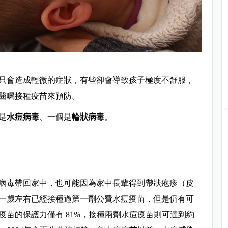
只會造成輕微的症狀，有些卻會導致孩子極度不舒服，
醫囑接種疫苗來預防。
是
水痘病毒
、一個是
輪狀病毒
。
病毒帶回家中，也可能因為家中長輩得到帶狀疱疹（皮
一歲左右已經接種過第一劑公費水痘疫苗，但是仍有可
苗的保護力僅有 81
%
，接種兩劑水痘疫苗則可達到約