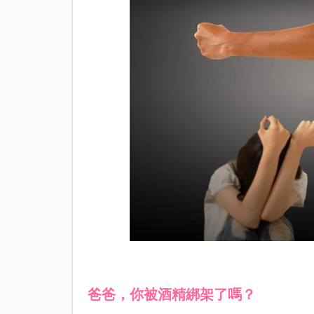
爸爸，你被酒精綁架了嗎？