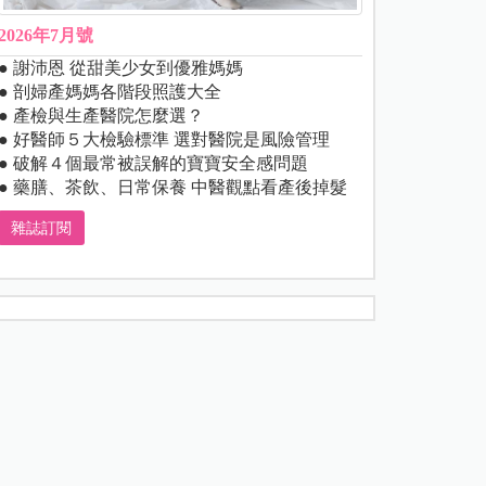
2026年7月號
● 謝沛恩 從甜美少女到優雅媽媽
● 剖婦產媽媽各階段照護大全
● 產檢與生產醫院怎麼選？
● 好醫師５大檢驗標準 選對醫院是風險管理
● 破解４個最常被誤解的寶寶安全感問題
● 藥膳、茶飲、日常保養 中醫觀點看產後掉髮
雜誌訂閱