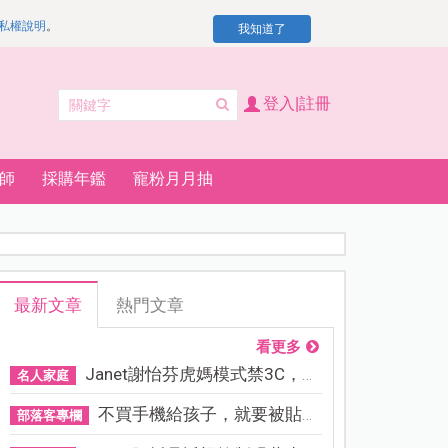
私權說明
。
我知道了
登入|註冊
師
採購年鑑
寵粉月月抽
最新文章
熱門文章
看更多
Janet謝怡芬虎媽模式禁3C，看...
名人家庭
不買手機給孩子，就要被貼「...
部落客專欄