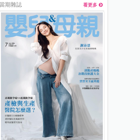
當期雜誌
看更多