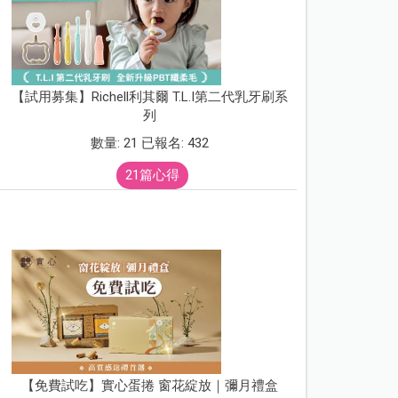
【試用募集】Richell利其爾 T.L.I第二代乳牙刷系
列
數量: 21 已報名: 432
21篇心得
【免費試吃】實心蛋捲 窗花綻放｜彌月禮盒