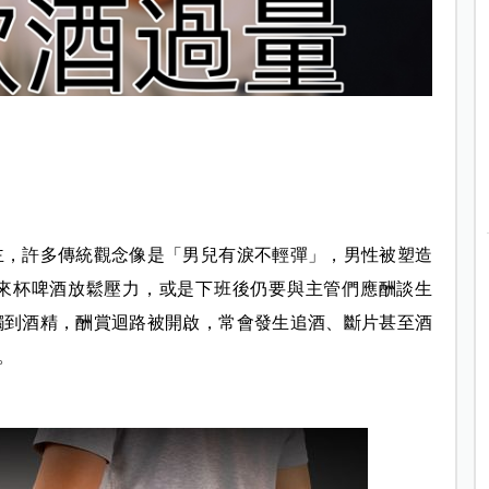
主，許多傳統觀念像是「男兒有淚不輕彈」，男性被塑造
來杯啤酒放鬆壓力，或是下班後仍要與主管們應酬談生
觸到酒精，酬賞迴路被開啟，常會發生追酒、斷片甚至酒
。