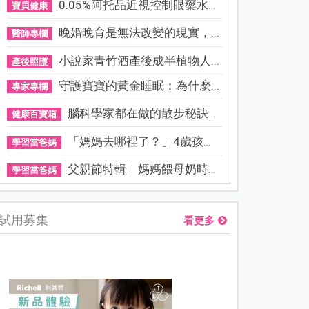
0.05%阿托品近視控制眼藥水納...
寶貝健康
晚婚晚育是無法改變的現實，...
醫師專欄
小說家青竹酒產後成半植物人...
產後照護
守護寶寶的黃金睡眠：為什麼...
專家專欄
腦科學家都在做的散步秘訣！...
健康百寶箱
「媽媽去哪裡了？」4歲孩子還...
學習當爸媽
父親節特輯｜媽媽餵母奶時，...
學習當爸媽
試用募集
看更多