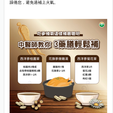
躁倦怠，避免過補上火氣。