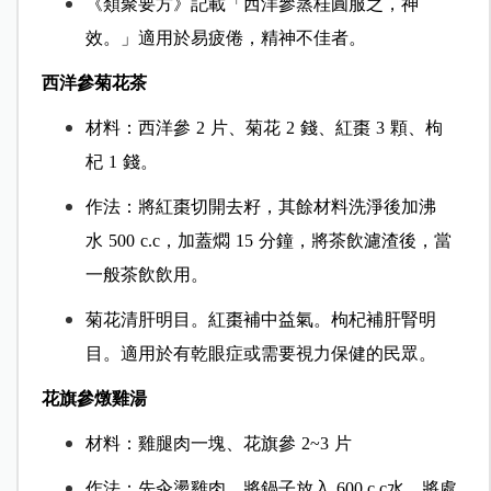
《類聚要方》記載「西洋參蒸桂圓服之，神
效。」適用於易疲倦，精神不佳者。
西洋參菊花茶
材料：西洋參
2
片、菊花
2
錢、紅棗
3
顆、枸
杞
1
錢。
作法：將紅棗切開去籽，其餘材料洗淨後加沸
水
500
c.c，加蓋燜
15
分鐘，將茶飲濾渣後，當
一般茶飲飲用。
菊花清肝明目。紅棗補中益氣。枸杞補肝腎明
目。適用於有乾眼症或需要視力保健的民眾。
花旗參燉雞湯
材料：雞腿肉一塊、花旗參
2~3
片
作法：先汆燙雞肉。將鍋子放入
600 c.c水，將處