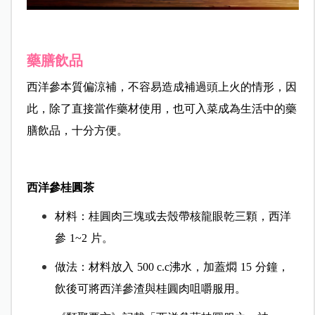
藥膳飲品
西洋參本質偏涼補，不容易造成補過頭上火的情形，因
此，除了直接當作藥材使用，也可入菜成為生活中的藥
膳飲品，十分方便。
西洋參桂圓茶
材料：桂圓肉三塊或去殼帶核龍眼乾三顆，西洋
參
1~2
片。
做法：材料放入
500 c.c沸水，加蓋燜
15
分鐘，
飲後可將西洋參渣與桂圓肉咀嚼服用。