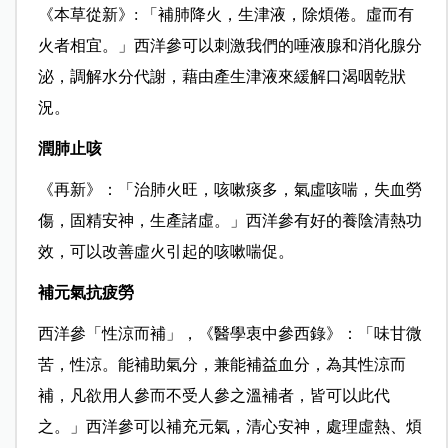
《本草從新》: 「補肺降火，生津液，除煩倦。虛而有
火者相宜。」西洋參可以刺激我們的唾液腺和消化腺分
泌，調解水分代謝，藉由產生津液來緩解口渴咽乾狀
況。
潤肺止咳
《再新》：「治肺火旺，咳嗽痰多，氣虛咳喘，失血勞
傷，固精安神，生產諸虛。」西洋參有好的養陰清熱功
效，可以改善虛火引起的咳嗽喘促。
補元氣
抗疲勞
西洋參「性涼而補」，《醫學衷中參西錄》：「味甘微
苦，性涼。能補助氣分，兼能補益血分，為其性涼而
補，凡欲用人參而不受人參之溫補者，皆可以此代
之。」西洋參可以補充元氣，清心安神，處理虛熱、煩