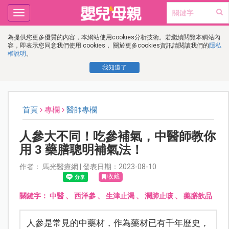
Toggle
navigation
為提供您更多優質的內容，本網站使用cookies分析技術。若繼續閱覽本網站內
容，即表示您同意我們使用 cookies， 關於更多cookies資訊請閱讀我們的
隱私
權說明
。
我知道了
首頁
專欄
醫師專欄
人參大不同！吃參補氣，中醫師教你
用 3 藥膳聰明補氣法！
作者： 馬光醫療網 | 發表日期：2023-08-10
收藏
關鍵字：
中醫
、
西洋參
、
生津止渴
、
潤肺止咳
、
藥膳飲品
人參是常見的中藥材，作為藥材已有千年歷史，