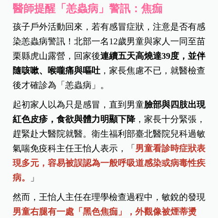
醫師提醒「恙蟲病」警訊：焦痂
孩子戶外活動回來，若有感冒症狀，注意是否有感
染恙蟲病警訊！北部一名12歲男童與家人一同至苗
栗縣虎山露營，回家後
連續五天高燒達39度，並伴
隨咳嗽、喉嚨痛與嘔吐
，家長焦慮不已，就醫檢查
後才確診為「恙蟲病」。
起初家人以為只是感冒，直到男童
臉部與四肢出現
紅色皮疹，食欲與體力明顯下降
，家長十分緊張，
趕緊赴大醫院就醫。衛生福利部臺北醫院兒科過敏
氣喘免疫科主任王怡人表示，「
男童看診時症狀表
現多元，容易被誤認為一般呼吸道感染或病毒性疾
病。
」
然而，王怡人主任在理學檢查過程中，敏銳的發現
男童右腿有一處「黑色焦痂」，外觀像被煙蒂燙