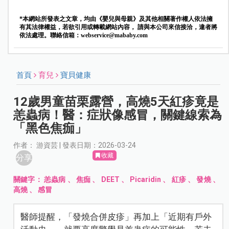
*本網站所發表之文章，均由《嬰兒與母親》及其他相關著作權人依法擁
有其法律權益，若欲引用或轉載網站內容， 請與本公司來信接洽，違者將
依法處理。聯絡信箱：
webservice@mababy.com
首頁
育兒
寶貝健康
12歲男童苗栗露營，高燒5天紅疹竟是
恙蟲病！醫：症狀像感冒，關鍵線索為
「黑色焦痂」
作者： 游資芸 | 發表日期：2026-03-24
收藏
分享
關鍵字：
恙蟲病
、
焦痂
、
DEET
、
Picaridin
、
紅疹
、
發燒
、
高燒
、
感冒
醫師提醒，「發燒合併皮疹」再加上「近期有戶外