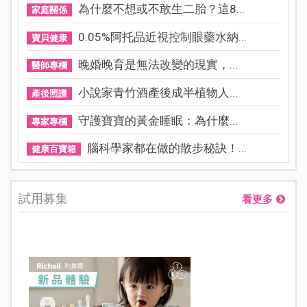
為什麼不想或不敢生二胎？這8...
家庭關係
0.05%阿托品近視控制眼藥水納...
寶貝健康
晚婚晚育是無法改變的現實，...
醫師專欄
小說家青竹酒產後成半植物人...
產後照護
守護寶寶的黃金睡眠：為什麼...
專家專欄
腦科學家都在做的散步秘訣！...
健康百寶箱
試用募集
看更多