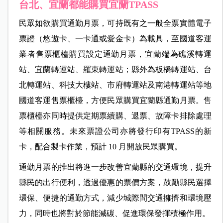
台北、宜蘭都能購買宜蘭TPASS
民眾如欲購買通勤月票，可持既有之一般全票實體電子
票證（悠遊卡、一卡通或愛金卡）為載具，至國道客運
業者售票櫃檯購買設定通勤月票，宜蘭端為礁溪轉運
站、宜蘭轉運站、羅東轉運站；縣外為板橋轉運站、台
北轉運站、科技大樓站、市府轉運站及南港轉運站等地
國道客運售票櫃檯，方便民眾購買宜蘭縣通勤月票。售
票櫃檯亦同時提供定期票續購、退票、故障卡排除處理
等相關服務。未來票證公司亦將發行印有TPASS的新
卡，配合製卡作業，預計 10 月開放民眾購買。
通勤月票的推出將進一步改善宜蘭縣的交通環境，提升
縣民的出行便利，透過優惠的票價方案，鼓勵縣民選擇
環保、便捷的通勤方式，減少城際間交通擁擠和環境壓
力，同時也將對於節能減碳、促進環保發揮積極作用。