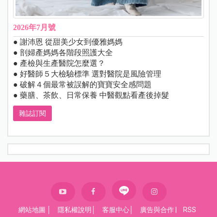
2026年7月號
● 謝沛恩 從甜美少女到優雅媽媽
● 剖婦產媽媽各階段照護大全
● 產檢與生產醫院怎麼選？
● 好醫師５大檢驗標準 選對醫院是風險管理
● 破解４個最常被誤解的寶寶安全感問題
● 藥膳、茶飲、日常保養 中醫觀點看產後掉髮
雜誌訂閱
網站地圖
│
隱私權說明
│
客服中心
│
廣告與合作
|
RSS