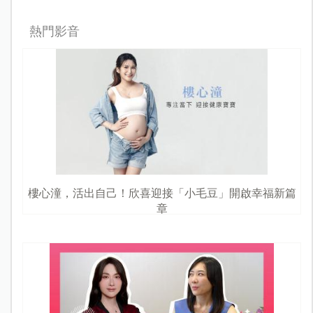
熱門影音
樓心潼，活出自己！欣喜迎接「小毛豆」開啟幸福新篇
章