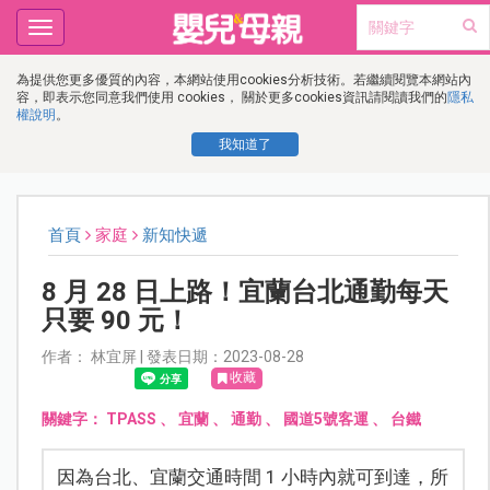
Toggle
navigation
為提供您更多優質的內容，本網站使用cookies分析技術。若繼續閱覽本網站內
容，即表示您同意我們使用 cookies， 關於更多cookies資訊請閱讀我們的
隱私
權說明
。
我知道了
首頁
家庭
新知快遞
8 月 28 日上路！宜蘭台北通勤每天
只要 90 元！
作者： 林宜屏 | 發表日期：2023-08-28
收藏
關鍵字：
TPASS
、
宜蘭
、
通勤
、
國道5號客運
、
台鐵
因為台北、宜蘭交通時間 1 小時內就可到達，所