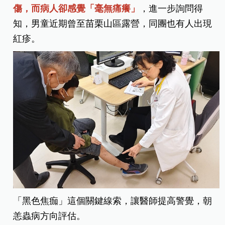
傷，而病人卻感覺「毫無痛癢」
，進一步詢問得
知，男童近期曾至苗栗山區露營，同團也有人出現
紅疹。
「黑色焦痂」這個關鍵線索，讓醫師提高警覺，朝
恙蟲病方向評估。