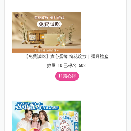
【免費試吃】實心蛋捲 窗花綻放｜彌月禮盒
數量: 10 已報名: 502
11篇心得