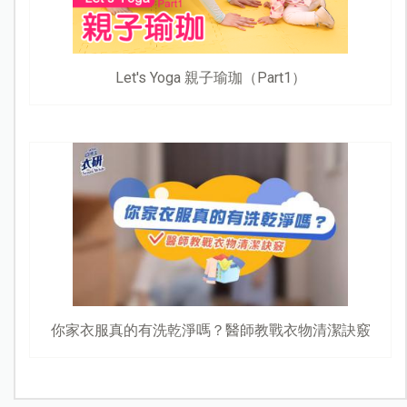
Let's Yoga 親子瑜珈（Part1）
你家衣服真的有洗乾淨嗎？醫師教戰衣物清潔訣竅