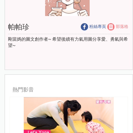
帕帕珍
粉絲專頁
部落格
剛當媽的圖文創作者~ 希望後續有力氣用圖分享愛、勇氣與希
望~
熱門影音