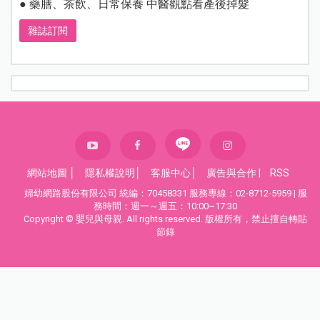
● 藥膳、茶飲、日常保養 中醫觀點看產後掉髮
雜誌訂閱
網站地圖
│
隱私權說明
│
客服中心
│
廣告與合作
|
RSS
婦幼網路股份有限公司 統編：70458331 服務專線：02-8712-5959 | 服
務時間：週一～週五：10:00~17:30
Copyright © 嬰兒與母親. All rights reserved. 版權所有，禁止擅自轉貼
節錄