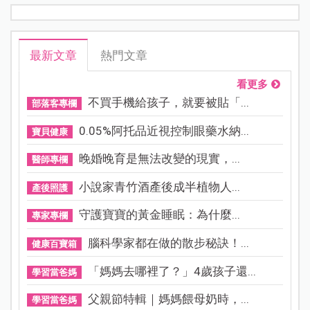
最新文章
熱門文章
看更多
不買手機給孩子，就要被貼「...
部落客專欄
0.05%阿托品近視控制眼藥水納...
寶貝健康
晚婚晚育是無法改變的現實，...
醫師專欄
小說家青竹酒產後成半植物人...
產後照護
守護寶寶的黃金睡眠：為什麼...
專家專欄
腦科學家都在做的散步秘訣！...
健康百寶箱
「媽媽去哪裡了？」4歲孩子還...
學習當爸媽
父親節特輯｜媽媽餵母奶時，...
學習當爸媽