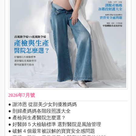
2026年7月號
● 謝沛恩 從甜美少女到優雅媽媽
● 剖婦產媽媽各階段照護大全
● 產檢與生產醫院怎麼選？
● 好醫師５大檢驗標準 選對醫院是風險管理
● 破解４個最常被誤解的寶寶安全感問題