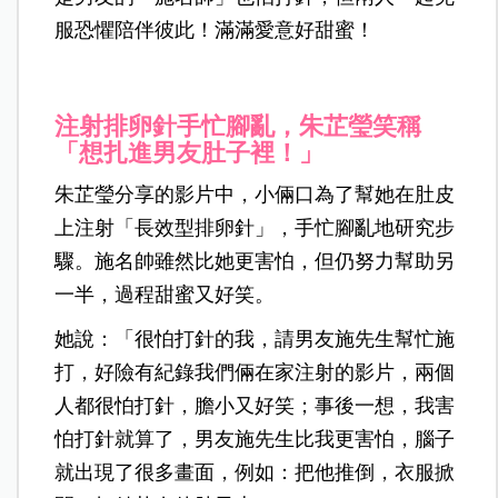
服恐懼陪伴彼此！滿滿愛意好甜蜜！
注射排卵針手忙腳亂，朱芷瑩笑稱
「想扎進男友肚子裡！」
朱芷瑩分享的影片中，小倆口為了幫她在肚皮
上注射「長效型排卵針」，手忙腳亂地研究步
驟。施名帥雖然比她更害怕，但仍努力幫助另
一半，過程甜蜜又好笑。
她說：「很怕打針的我，請男友施先生幫忙施
打，好險有紀錄我們倆在家注射的影片，兩個
人都很怕打針，膽小又好笑；事後一想，我害
怕打針就算了，男友施先生比我更害怕，腦子
就出現了很多畫面，例如：把他推倒，衣服掀