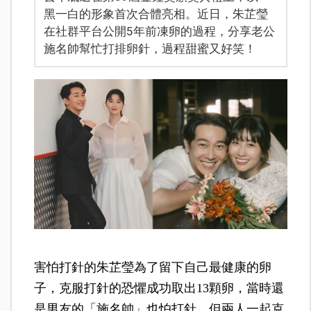
黑一白的形象首次合體亮相。近日，朱芷瑩
在社群平台公開5年前凍卵的過程，分享老公
施名帥幫忙打排卵針，過程甜蜜又好笑！
害怕打針的朱芷瑩為了留下自己最健康的卵
子，克服打針的恐懼成功取出13顆卵，當時還
是男友的「施名帥」也怕打針，但兩人一起克