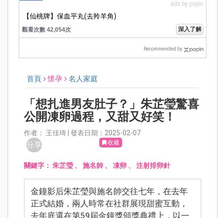
ads by popIn
【仙桃牌】保血平丸(去羚羊角)
深入了解
觀看次數 42,054次
Recommended by
首頁
懷孕
名人家庭
「想扎進男友肚子？」朱芷瑩驚喜
公開凍卵過程，又甜又好笑！
作者： 王佳琦 | 發表日期：2025-02-07
收藏
分享
關鍵字：
朱芷瑩
、
施名帥
、
凍卵
、
注射排卵針
金鐘影后朱芷瑩與施名帥交往七年，在去年
正式結婚，兩人時常在社群展現甜蜜互動，
去年底還在第59屆金鐘獎頒獎典禮上，以一