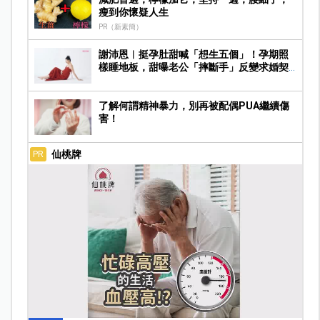
瘦到你懷疑人生
PR（新素簡）
謝沛恩︱挺孕肚甜喊「想生五個」！孕期照
樣睡地板，甜曝老公「摔斷手」反變求婚契
機
了解何謂精神暴力，別再被配偶PUA繼續傷
害！
仙桃牌
PR