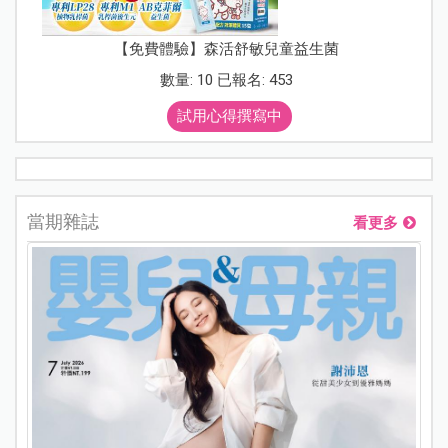
【免費體驗】森活舒敏兒童益生菌
數量: 10 已報名: 453
試用心得撰寫中
當期雜誌
看更多