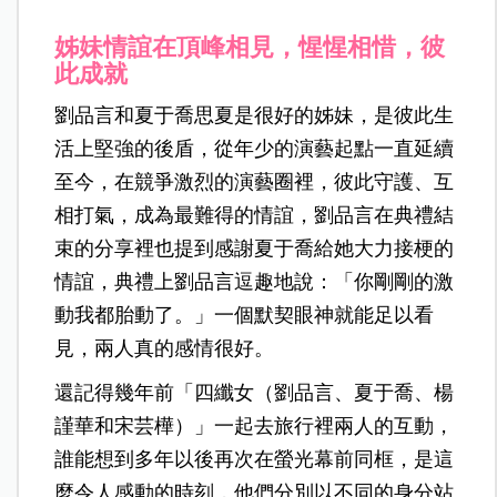
姊妹情誼在頂峰相見，惺惺相惜，彼
此成就
劉品言和夏于喬思夏是很好的姊妹，是彼此生
活上堅強的後盾，從年少的演藝起點一直延續
至今，在競爭激烈的演藝圈裡，彼此守護、互
相打氣，成為最難得的情誼，劉品言在典禮結
束的分享裡也提到感謝夏于喬給她大力接梗的
情誼，典禮上劉品言逗趣地說：「你剛剛的激
動我都胎動了。」一個默契眼神就能足以看
見，兩人真的感情很好。
還記得幾年前「四纖女（劉品言、夏于喬、楊
謹華和宋芸樺）」一起去旅行裡兩人的互動，
誰能想到多年以後再次在螢光幕前同框，是這
麼令人感動的時刻，他們分別以不同的身分站