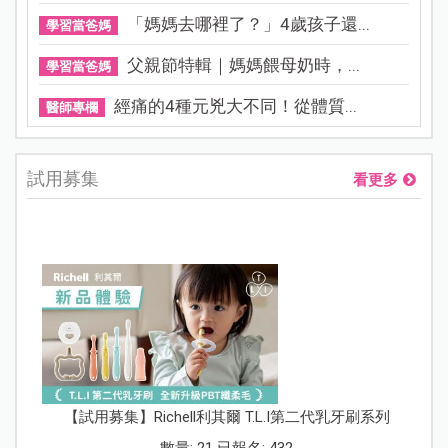
「媽媽去哪裡了？」4歲孩子還...
學習當爸媽
父親節特輯｜媽媽餵母奶時，...
學習當爸媽
經痛的4種元兇大不同！從體質...
醫師專欄
試用募集
看更多
【試用募集】Richell利其爾 T.L.I第二代乳牙刷系列