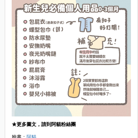
★更多圖文，請到阿貓粉絲團
臉書：
阿貓