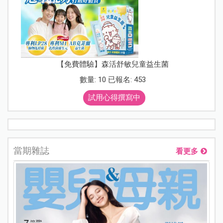
【免費體驗】森活舒敏兒童益生菌
數量: 10 已報名: 453
試用心得撰寫中
當期雜誌
看更多