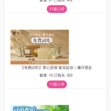
數量: 21 已報名: 432
21篇心得
【免費試吃】實心蛋捲 窗花綻放｜彌月禮盒
數量: 10 已報名: 502
11篇心得