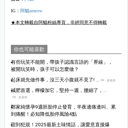
IG：
阿貓ameow
★本文轉載自阿貓粉絲專頁，非經同意不得轉載
你也可能喜歡
有些玩笑不能開，帶孩子認識言語的「界線」，
被開玩笑時，孩子可以怎麼做？
起床就先做件事，沒三天小腹就不見了! ...
PR・新素簡
減肥首選，檸檬加它，堅持一週，腰細了，...
PR・新素簡
鄭家純懷孕9週胚胎停止發育，半夜邊痛邊叫、累
到痛醒！必知降低胎停風險4點
甜到犯規！2025最新土味情話，讓愛意直接爆