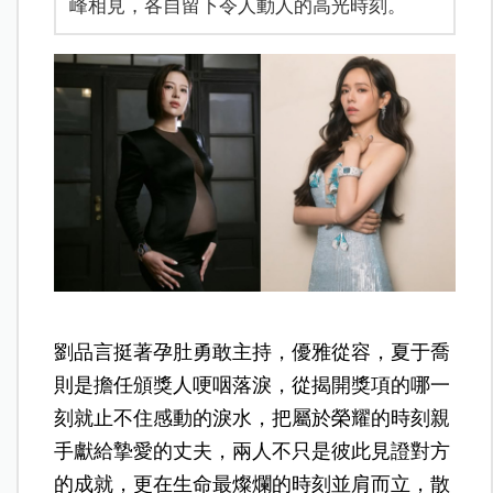
峰相見，各自留下令人動人的高光時刻。
劉品言挺著孕肚勇敢主持，優雅從容，夏于喬
則是擔任頒獎人哽咽落淚，從揭開獎項的哪一
刻就止不住感動的淚水，把屬於榮耀的時刻親
手獻給摯愛的丈夫，兩人不只是彼此見證對方
的成就，更在生命最燦爛的時刻並肩而立，散