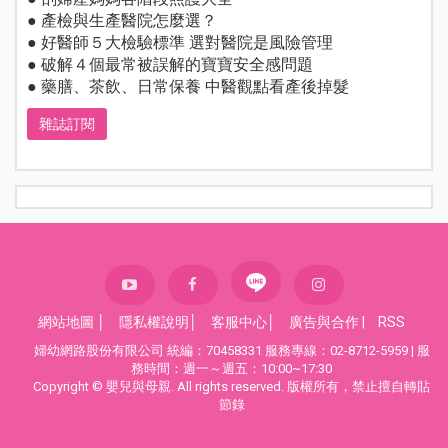
● 產檢與生產醫院怎麼選？
● 好醫師５大檢驗標準 選對醫院是風險管理
● 破解４個最常被誤解的寶寶安全感問題
● 藥膳、茶飲、日常保養 中醫觀點看產後掉髮
雜誌訂閱
網站地圖
│
隱私權說明
│
客服中心
│
廣告與合作
|
RSS
婦幼網路股份有限公司 統編：70458331 服務專線：02-8712-5959 | 服
務時間：週一～週五：10:00~17:30
Copyright © 嬰兒與母親. All rights reserved. 版權所有，禁止擅自轉貼
節錄