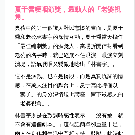
夏于喬哽咽頒獎，最動人的「老婆視
角」
典禮中的另一個讓人難以忘懷的畫面，是夏于
喬和老公林書宇的深情互動，夏于喬當天擔任
「最佳編劇獎」的頒獎人，當場拆開信封看到
老公的名字時，就已經崩不住眼淚，眼淚立刻
潰堤，語氣哽咽又驕傲地唸出「林書宇」。
這不是演戲、也不是橋段，而是真實流露的情
感，在萬人注目的舞台上，夏于喬此時僅以
「妻子」的身分深情送上講座，留下最感人的
「老婆視角」。
林書宇則是在致詞時感性表示：「沒有她，就
不會有這個劇本。」這句話簡單卻重量十足，
兩人在創作和生活中互相支持、鼓勵，此時此