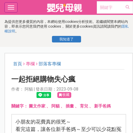
Toggle
navigation
為提供您更多優質的內容，本網站使用cookies分析技術。若繼續閱覽本網站內
容，即表示您同意我們使用 cookies， 關於更多cookies資訊請閱讀我們的
隱私
權說明
。
我知道了
首頁
專欄
部落客專欄
一起拒絕購物失心瘋
作者： 阿貓 | 發表日期：2023-09-08
收藏
關鍵字：
圖文作家
、
阿貓
、
插畫
、
育兒
、
新手爸媽
小朋友的花費真的很兇～
看完這篇，讓各位新手爸媽～至少可以少花點冤