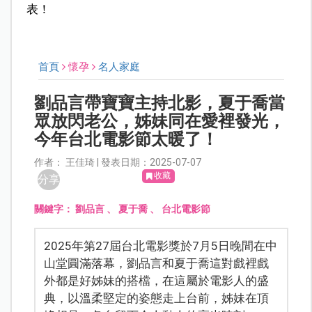
表！
首頁
懷孕
名人家庭
劉品言帶寶寶主持北影，夏于喬當
眾放閃老公，姊妹同在愛裡發光，
今年台北電影節太暖了！
作者： 王佳琦 | 發表日期：2025-07-07
收藏
分享
關鍵字：
劉品言
、
夏于喬
、
台北電影節
2025年第27屆台北電影獎於7月5日晚間在中
山堂圓滿落幕，劉品言和夏于喬這對戲裡戲
外都是好姊妹的搭檔，在這屬於電影人的盛
典，以溫柔堅定的姿態走上台前，姊妹在頂