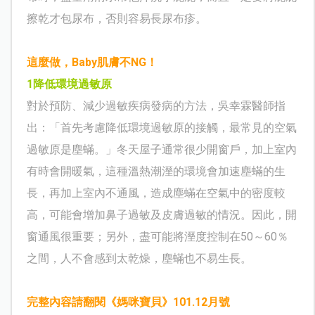
擦乾才包尿布，否則容易長尿布疹。
這麼做，Baby肌膚不NG！
1
降低環境過敏原
對於預防、減少過敏疾病發病的方法，吳幸霖醫師指
出：「首先考慮降低環境過敏原的接觸，最常見的空氣
過敏原是塵蟎。」冬天屋子通常很少開窗戶，加上室內
有時會開暖氣，這種溫熱潮溼的環境會加速塵蟎的生
長，再加上室內不通風，造成塵蟎在空氣中的密度較
高，可能會增加鼻子過敏及皮膚過敏的情況。因此，開
窗通風很重要；另外，盡可能將溼度控制在50～60％
之間，人不會感到太乾燥，塵蟎也不易生長。
完整內容請翻閱《媽咪寶貝》
101.12
月號