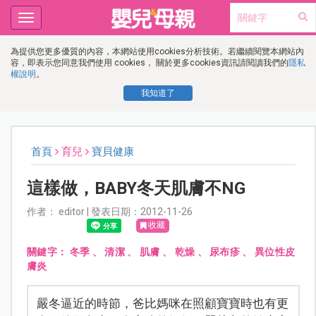
Toggle
navigation
為提供您更多優質的內容，本網站使用cookies分析技術。若繼續閱覽本網站內
容，即表示您同意我們使用 cookies， 關於更多cookies資訊請閱讀我們的
隱私
權說明
。
我知道了
首頁
育兒
寶貝健康
這樣做，BABY冬天肌膚不NG
作者： editor | 發表日期：2012-11-26
收藏
關鍵字：
冬季
、
清潔
、
肌膚
、
乾燥
、
尿布疹
、
異位性皮
膚炎
嚴冬逼近的時節，爸比媽咪在照顧寶寶時也有更