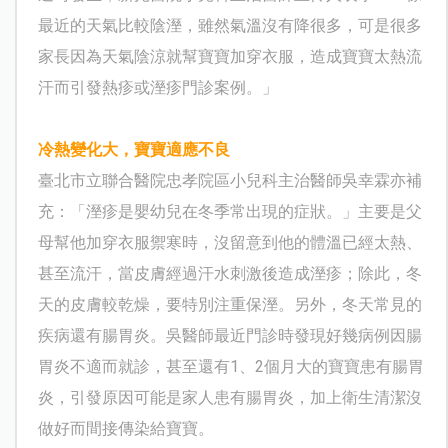
最近的天氣比較陰溼，雖然氣溫沒有降很多，可是很多
家長因為天氣陰涼就幫寶寶加穿衣服，造成寶寶太熱流
汗而引發熱疹或溼疹門診案例。」
冷熱變化大，寶寶適應不良
臺北市立聯合醫院忠孝院區小兒科主治醫師吳幸霖亦補
充：「溼疹是嬰幼兒在冬季常出現的症狀。」主要是父
母幫他加穿衣服禦寒時，沒留意到他的體溫已經太熱、
甚至流汗，當皮膚經過汗水刺激後造成溼疹；除此，冬
天的皮膚較乾燥，要特別注重保溼。另外，冬天常見的
疾病還有腸胃炎。吳醫師最近門診時發現好幾病例因腸
胃炎不適而就診，甚至還有1、2個月大的寶寶患有腸胃
炎，引發原因可能是家人患有腸胃炎，加上衛生清潔沒
做好而間接傳染給寶寶。