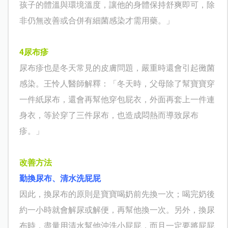
孩子的體溫與環境溫度，讓他的身體保持舒爽即可，除
非仍無改善或合併有細菌感染才需用藥。」
4
尿布疹
尿布疹也是冬天常見的皮膚問題，嚴重時還會引起黴菌
感染。
王怜人
醫師解釋：「
冬天時，父母除了幫寶寶穿
一件紙尿布，還會再幫他穿包屁衣，外面再套上一件連
身衣，等於穿了三件尿布，也造成悶熱而導致尿布
疹。」
改善方法
勤換尿布、清水洗屁屁
因此，換尿布的原則是寶寶喝奶前先換一次；喝完奶後
約一小時就會解尿或解便，再幫他換一次。另外，換尿
布時，盡量用清水幫他沖洗小屁屁，而且一定要將屁屁