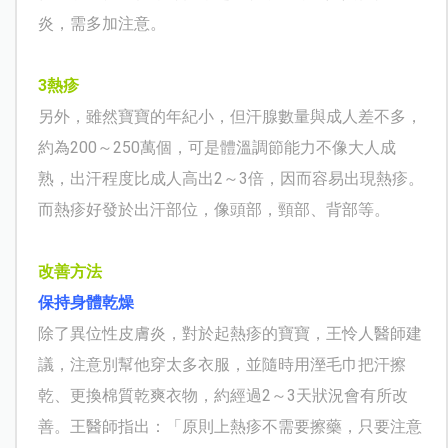
炎，需多加注意。
3
熱疹
另外，雖然寶寶的年紀小，但汗腺數量與成人差不多，
約為200～250萬個，可是體溫調節能力不像大人成
熟，出汗程度比成人高出2～3倍，因而容易出現熱疹。
而熱疹好發於出汗部位，像頭部，頸部、背部等。
改善方法
保持身體乾燥
除了異位性皮膚炎，對於起熱疹的寶寶，
王怜人
醫師
建
議，注意別幫他穿太多衣服，並隨時用溼毛巾把汗擦
乾、更換棉質乾爽衣物，約經過2～3天狀況會有所改
善。
王
醫師指出：「原則上
熱疹不需要擦藥，只要注意