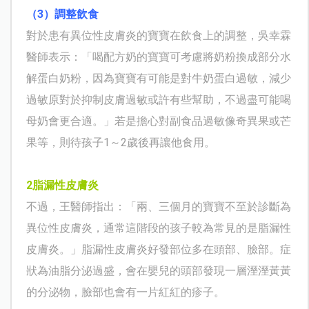
（3）調整飲食
對於患有異位性皮膚炎的寶寶在飲食上的調整，吳幸霖
醫師表示：「喝配方奶的寶寶可考慮將奶粉換成部分水
解蛋白奶粉，因為寶寶有可能是對牛奶蛋白過敏，減少
過敏原對於抑制皮膚過敏或許有些幫助，不過盡可能喝
母奶會更合適。」若是擔心對副食品過敏像奇異果或芒
果等，則待孩子1～2歲後再讓他食用。
2
脂漏性皮膚炎
不過，
王
醫師指出：「兩、三個月的
寶寶不至於診斷為
異位性皮膚炎，通常這階段的孩子較為常見的是脂漏性
皮膚炎。」脂漏性皮膚炎好發部位多在頭部、臉部。症
狀為油脂分泌過盛，會在嬰兒的頭部發現一層溼溼黃黃
的分泌物，臉部也會有一片紅紅的疹子。