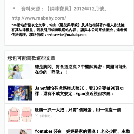
＊ 資料來源：【媽咪寶貝】2012年12月號。
http://www.mababy.com/
*本網站所發表之文章，均由《嬰兒與母親》及其他相關著作權人依法擁
有其法律權益，若欲引用或轉載網站內容， 請與本公司來信接洽，違者將
依法處理。聯絡信箱：
webservice@mababy.com
您也可能喜歡這些文章
總是胸悶、胃食道逆流？中醫師揭密：問題可能出
在你的「呼吸」！
Janet謝怡芬虎媽模式禁3C，看30分要做90頁功
課，還有不成文規定…Egan沒近視但求饒：
Mummy, please～
肚腩一抓一大把，只需1個雞蛋，用一個瘦一個
PR（新素簡）
Youtuber 莎白｜媽媽是家的靈魂！ 老公少問、主動