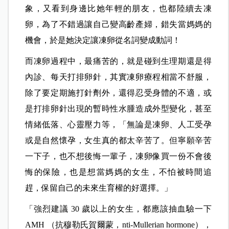
象，又看到身邊比她年輕的朋友，也都陸續去凍
卵，為了不錯過讓自己變高齡產婦，錯失當媽媽的
機會，於是她決定讓凍卵從名詞變成動詞！
而凍卵過程中，最痛苦的，就是碰到生理期還是得
內診、每天打排卵針，其實凍卵療程相當不舒服，
除了要定期施打針劑外，還得忍受身體的不適，或
是打排卵針出現的暫時性水腫造成外型變化，甚至
情緒低落、心靈壓力等，「無論是凍卵、人工受孕
或是自然懷孕，女生真的都太辛苦了。但寧願辛苦
一下子，也不想後悔一輩子，凍卵像買一份不會後
悔的保險，也是想當媽媽的女生，不怕被時間追
趕，保留自己的未來生育權的好選擇。」
「強烈建議 30 歲以上的女生，都應該抽血驗一下
AMH （抗穆勒氏賀爾蒙，nti-Mullerian hormone），