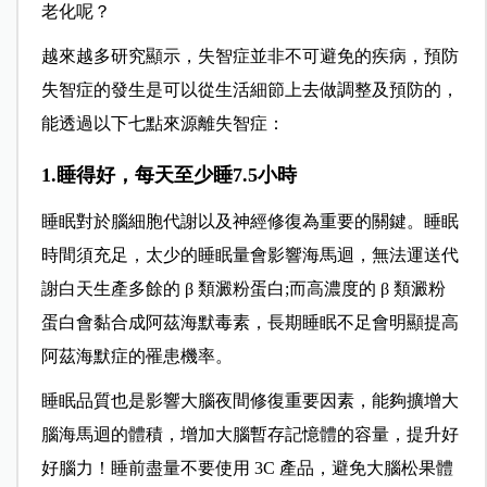
老化呢？
越來越多研究顯示，失智症並非不可避免的疾病，預防
失智症的發生是可以從生活細節上去做調整及預防的，
能透過以下七點來源離失智症：
1.睡得好，每天至少睡7.5小時
睡眠對於腦細胞代謝以及神經修復為重要的關鍵。
睡眠
時間須充足，太少的睡眠量會影響海馬迴，無法運送代
謝白天生產多餘的 β 類澱粉蛋白;而高濃度的 β 類澱粉
蛋白會黏合成阿茲海默毒素，長期睡眠不足會明顯提高
阿茲海默症的罹患機率。
睡眠品質也是影響大腦夜間修復重要因素，能夠擴增大
腦海馬迴的體積，增加大腦暫存記憶體的容量，提升好
好腦力！
睡前盡量不要使用 3C 產品，避免大腦松果體