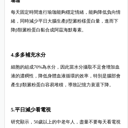
瑜珈
每天固定時間進行瑜珈能夠穩定情緒，能夠降低負向情
緒，同時減少平日大腦生產β型澱粉樣蛋白量，進而下
降β類澱粉蛋白黏合成阿茲海默毒素。
4.多多補充水分
細胞的組成70%為水分，因此當水分攝取不足會增加血
液的濃稠性，降低身體血液循環的效率，特別是腦部會
產生β類澱粉蛋白容易堆積，導致記憶力衰退下降。
5.平日減少看電視
研究顯示，50歲以上的中老年人，盡量不要每天看電視