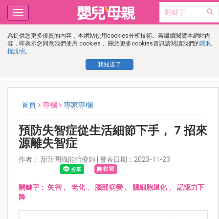
Toggle
navigation
為提供您更多優質的內容，本網站使用cookies分析技術。若繼續閱覽本網站內
容，即表示您同意我們使用 cookies， 關於更多cookies資訊請閱讀我們的
隱私
權說明
。
我知道了
首頁
專欄
專家專欄
預防失智症從生活細節下手， 7 招來
源離失智症
作者： 甜甜圈職能治療師 | 發表日期：2023-11-23
收藏
關鍵字：
失智
、
老化
、
腦部病變
、
腦細胞退化
、
記憶力下
降