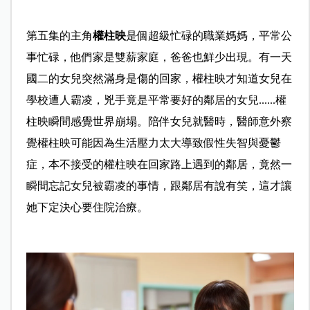
第五集的主角
權柱映
是個超級忙碌的職業媽媽，平常公
事忙碌，他們家是雙薪家庭，爸爸也鮮少出現。有一天
國二的女兒突然滿身是傷的回家，權柱映才知道女兒在
學校遭人霸凌，兇手竟是平常要好的鄰居的女兒......權
柱映瞬間感覺世界崩塌。陪伴女兒就醫時，醫師意外察
覺權柱映可能因為生活壓力太大導致假性失智與憂鬱
症，本不接受的權柱映在回家路上遇到的鄰居，竟然一
瞬間忘記女兒被霸凌的事情，跟鄰居有說有笑，這才讓
她下定決心要住院治療。