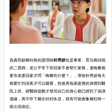
負責照顧權柱映的護理師
朴秀妍
也是事業、育兒兩頭燒
的二寶媽，老公平常下班回家不會幫忙家務，連晚餐都
要等老婆回家才問「晚餐吃什麼？」，導致朴秀妍每天
都要忙到深夜才可以睡覺，然後再拖著疲憊的身體到醫
院上班。經醫師提醒才發現自己的身心都已經到了崩潰
邊緣，再不停下腳步好好休息，很有可能會像權柱映一
樣出現病症。