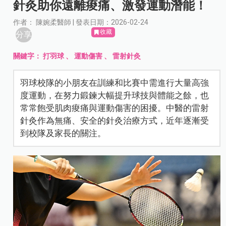
針灸助你遠離痠痛、激發運動潛能！
作者： 陳婉柔醫師 | 發表日期：2026-02-24
收藏
分享
關鍵字：
打羽球
、
運動傷害
、
雷射針灸
羽球校隊的小朋友在訓練和比賽中需進行大量高強
度運動，在努力鍛鍊大幅提升球技與體能之餘，也
常常飽受肌肉痠痛與運動傷害的困擾。中醫的雷射
針灸作為無痛、安全的針灸治療方式，近年逐漸受
到校隊及家長的關注。