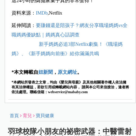
這24小時的偽拋家棄子真的非常值得！
資料來源：
IMDb
,Netflix
延伸閱讀：
要賺錢還是陪孩子？網友分享職場媽媽vs全
職媽媽優缺點｜媽媽真心話調查
新手媽媽必追3部Netflix劇集！《職場媽
媽》、《新手媽媽向前衝》給你滿滿共鳴
*本文轉載自
妞新聞
，
原文網址
。
*本網站所發表之文章，均由《嬰兒與母親》及其他相關著作權人依法擁
有其法律權益，若欲引用或轉載網站內容， 請與本公司來信接洽，違者將
依法處理。聯絡信箱：
webservice@mababy.com
首頁
育兒
寶貝健康
羽球校隊小朋友的祕密武器：中醫雷射