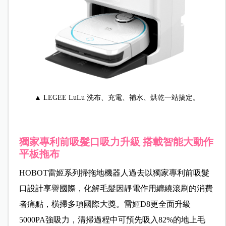
▲ LEGEE LuLu 洗布、充電、補水、烘乾一站搞定。
獨家專利前吸髮口吸力升級 搭載智能大動作
平板拖布
HOBOT雷姬系列掃拖地機器人過去以獨家專利前吸髮
口設計享譽國際，化解毛髮因靜電作用纏繞滾刷的消費
者痛點，橫掃多項國際大獎。雷姬D8更全面升級
5000PA強吸力，清掃過程中可預先吸入82%的地上毛