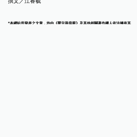
撰文／江睿毓
*本網站所發表之文章，均由《嬰兒與母親》及其他相關著作權人依法擁有其
法律權益，若欲引用或轉載網站內容， 請與本公司來信接洽，違者將依法處
理。聯絡信箱：
[email protected]
熱門影音
樓心潼，活出自己！欣喜迎接「小毛豆」開啟幸福新篇
章