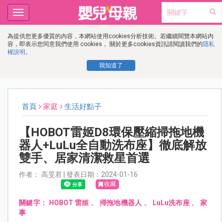
Toggle
navigation
為提供您更多優質的內容，本網站使用cookies分析技術。若繼續閱覽本網站內
容，即表示您同意我們使用 cookies， 關於更多cookies資訊請閱讀我們的
隱私
權說明
。
我知道了
首頁
家庭
生活好點子
【HOBOT雷姬D8環保壓縮掃拖地機
器人+LuLu全自動洗布座】徹底解放
雙手、居家清潔救星首選
作者： 高旻君 | 發表日期：2024-01-16
收藏
關鍵字：
HOBOT 雷姬
、
掃拖地機器人
、
LuLu洗布座
、
家
事