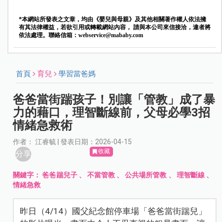
*本網站所發表之文章，均由《嬰兒與母親》及其他相關著作權人依法擁
有其法律權益，若欲引用或轉載網站內容， 請與本公司來信接洽，違者將
依法處理。聯絡信箱：
webservice@mababy.com
首頁
育兒
學習當爸媽
爸爸當街踹孩子！別讓「管教」成了暴
力的藉口，理智斷線前，父母必學3招
情緒急救術
作者： 江睿毓 | 發表日期：2026-04-15
收藏
分享
關鍵字：
爸爸踹兒子
、
不當管教
、
公共場所管教
、
理智斷線
、
情緒急救
昨日（4/14）國父紀念館停車場「爸爸當街踹兒」