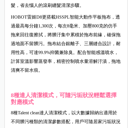
髮，省去惱人的滾刷纏髮清潔步驟。
HOBOT雷姬D8更搭載HSSPL智能大動作平板拖布，透
過最高每分鐘1,300次，每次8毫米、加壓800克的仿手
拖來回往復擦拭，將髒汙集中累積於拖布前緣，確保拖
過地面不留髒污。拖布結合銀離子、三層縫合設計，耐
用性高，可達99.9%抑菌兼除臭。配合智能感溫噴水，
計算室溫影響蒸發率，精密控制噴水量溶解汙漬，拖地
清爽不留水痕。
8種達人清潔模式，可隨污垢狀況輕鬆選擇
對應模式
8種Talent clean達人清潔模式，以大數據歸納出適用於
不同髒污種類的清潔參數搭配，用戶可隨居家污垢狀況