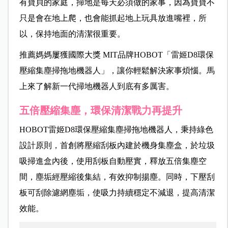
有寶貝的家庭，掃地是每天必須做的家事，因為寶寶不
只是會在地上爬，也會能抓起地上玩具放進嘴裡，所
以，保持地面的清潔很重要。
推薦媽媽屢獲國際大獎 MIT品牌HOBOT「雷姬D8環保
壓縮集塵掃拖地機器人」，讓你輕鬆解決家事煩惱。馬
上來了解新一代掃地機器人到底有多厲害。
五倍壓縮集塵，環保清潔戰力再提升
HOBOT雷姬D8環保壓縮集塵掃拖地機器人，秉持綠色
設計原則，首創將壓縮刮板內建於機身集塵盒，於垃圾
吸掃進盒內後，使用刮板自動壓實，釋放五倍集塵空
間，塵垢經壓縮後集結，有效抑制揚塵。同時，下壓刮
板可刮除濾網塵垢，使吸力持續穩定不減退，提高清潔
效能。