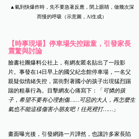
▲氣到快爆炸時，先不要急著反應，閉上眼睛，做幾次深
而慢的呼吸（示意圖，AI生成）
【時事現場】停車場失控踹童，引發家長
震驚與討論
臉書社團爆料公社上，有網友匿名貼出了一段影
片。事發在14日早上的國父紀念館停車場，一名父
親疑似情緒失控，當街對著國小的孩子出現猛烈踢
踹的粗暴行為。目擊網友心痛寫下：「
可憐的孩
子，希望不要有心理創傷……
可惡的大人，再怎麼生
氣也不能這樣傷害小朋友吧！往死裡打……
」
畫面曝光後，引發網路一片譁然，也讓許多家長陷