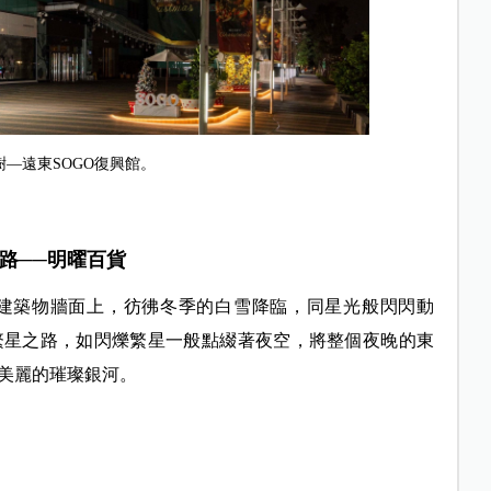
樹—遠東SOGO復興館。
星之路──明曜百貨
ERS建築物牆面上，彷彿冬季的白雪降臨，同星光般閃閃動
繁星之路，如閃爍繁星一般點綴著夜空，將整個夜晚的東
美麗的璀璨銀河。