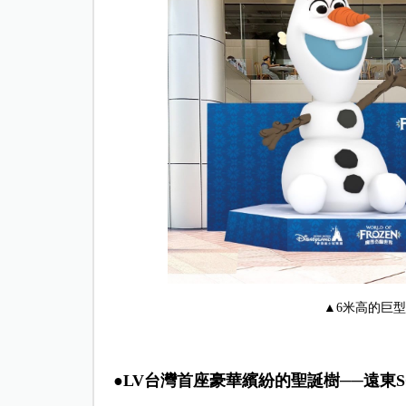
▲6米高的巨型
●LV台灣首座豪華繽紛的聖誕樹──遠東S