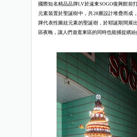
國際知名精品品牌LV於遠東SOGO復興館前打
元素裝置於聖誕樹中，共28層設計堆疊而成
牌代表性圖紋元素的聖誕樹，於耶誕期間展出
區夜晚，讓人們遊逛東區的同時也能捕捉繽紛