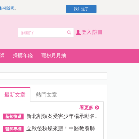
私權說明
。
我知道了
登入|註冊
師
採購年鑑
寵粉月月抽
最新文章
熱門文章
看更多
新北割頸案受害少年楊承勳名...
新知快遞
立秋後秋燥來襲！中醫教養肺...
醫師專欄