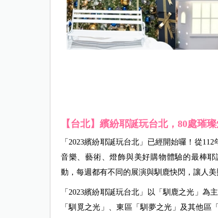
【台北】繽紛耶誕玩台北，80
處璀璨
「2023繽紛耶誕玩台北」已經開始囉！從112
音樂、藝術、燈飾與美好購物體驗的最棒耶誕
動，每週都有不同的展演與馴鹿快閃，讓人美
「2023繽紛耶誕玩台北」以「馴鹿之光」為
「馴覓之光」、東區「馴夢之光」及其他區「