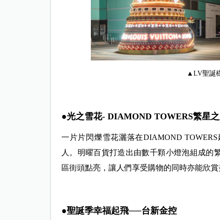
▲LV聖誕
●光之雪花- DIAMOND TOWERS繁
一片片閃爍雪花灑落在DIAMOND TOW
人。明曜百貨打造出由數千顆小燈泡組成的
區街頭點亮，讓人們享受購物的同時亦能欣賞
●聖誕季幸福起飛──台新金控