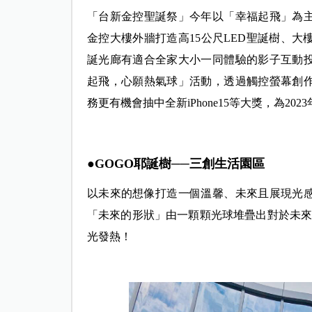
「台新金控聖誕祭」今年以「幸福起飛」為
金控大樓外牆打造高15公尺LED聖誕樹、
誕光廊有適合全家大小一同體驗的影子互動
起飛，心願熱氣球」活動，透過觸控螢幕創
務更有機會抽中全新iPhone15等大獎，為20
●GOGO耶誕樹──三創生活園區
以未來的想像打造一個溫馨、未來且展現光
「未來的形狀」由一顆顆光球堆疊出對於未來
光發熱！