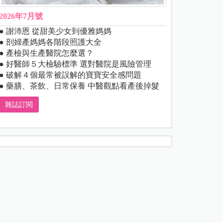
2026年7月號
● 謝沛恩 從甜美少女到優雅媽媽
● 剖婦產媽媽各階段照護大全
● 產檢與生產醫院怎麼選？
● 好醫師５大檢驗標準 選對醫院是風險管理
● 破解４個最常被誤解的寶寶安全感問題
● 藥膳、茶飲、日常保養 中醫觀點看產後掉髮
雜誌訂閱