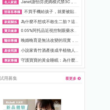
Janet謝怡芬虎媽模式禁3C，看...
名人家庭
不買手機給孩子，就要被貼「...
部落客專欄
為什麼不想或不敢生二胎？這8...
家庭關係
0.05%阿托品近視控制眼藥水納...
寶貝健康
晚婚晚育是無法改變的現實，...
醫師專欄
小說家青竹酒產後成半植物人...
產後照護
守護寶寶的黃金睡眠：為什麼...
專家專欄
試用募集
看更多