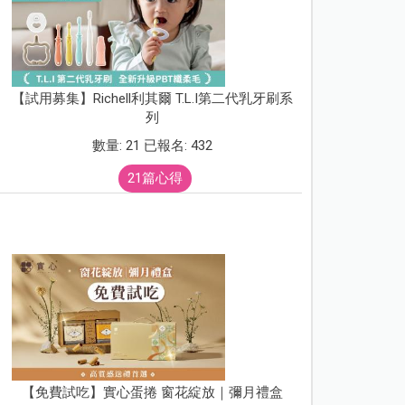
【試用募集】Richell利其爾 T.L.I第二代乳牙刷系
列
數量: 21 已報名: 432
21篇心得
【免費試吃】實心蛋捲 窗花綻放｜彌月禮盒