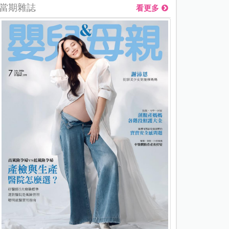
當期雜誌
看更多