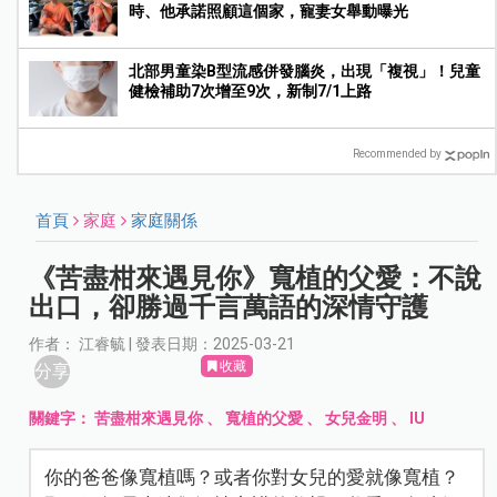
時、他承諾照顧這個家，寵妻女舉動曝光
北部男童染B型流感併發腦炎，出現「複視」！兒童
健檢補助7次增至9次，新制7/1上路
Recommended by
首頁
家庭
家庭關係
《苦盡柑來遇見你》寬植的父愛：不說
出口，卻勝過千言萬語的深情守護
作者： 江睿毓 | 發表日期：2025-03-21
收藏
分享
關鍵字：
苦盡柑來遇見你
、
寬植的父愛
、
女兒金明
、
IU
你的爸爸像寬植嗎？或者你對女兒的愛就像寬植？