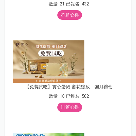
數量: 21 已報名: 432
21篇心得
【免費試吃】實心蛋捲 窗花綻放｜彌月禮盒
數量: 10 已報名: 502
11篇心得