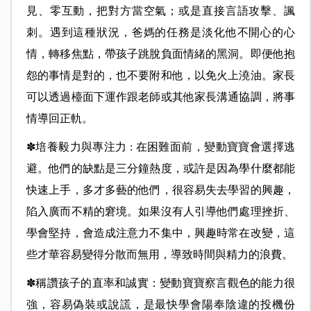
見、零互動，把對方當空氣；或是直接言語攻擊、諷
刺。遇到這種狀況，爸媽的任務是淡化他不開心的心
情，轉移焦點，帶孩子跳脫負面情緒的黑洞。即便他抱
怨的事情是對的，也不要附和他，以免火上澆油。家長
可以透過檯面下運作跟老師或其他家長溝通協調，將事
情導回正軌。
✽培養毅力與專注力 : 在困難面前，變動寶寶會選擇逃
避。他們的缺點是三分鐘熱度，或許是因為學什麼都能
快速上手，多才多藝的他們，很容易失去學習的興趣，
陷入廣而不精的窘境。如果沒有人引導他們處理挫折、
學會堅持，會造成注意力不集中，興趣時常在改變，這
些才華容易變得分散而無用，導致時間與精力的浪費。
✽稱讚孩子的直率和誠實：變動寶寶察言觀色的能力很
強，容易偽裝或說謊，是最快學會陽奉陰違的投機份