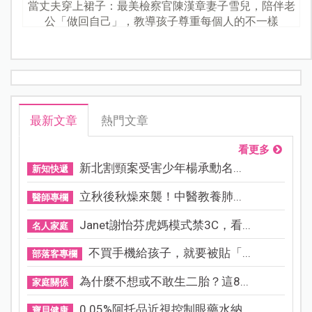
當丈夫穿上裙子：最美檢察官陳漢章妻子雪兒，陪伴老
公「做回自己」，教導孩子尊重每個人的不一樣
最新文章
熱門文章
看更多
新北割頸案受害少年楊承勳名...
新知快遞
立秋後秋燥來襲！中醫教養肺...
醫師專欄
Janet謝怡芬虎媽模式禁3C，看...
名人家庭
不買手機給孩子，就要被貼「...
部落客專欄
為什麼不想或不敢生二胎？這8...
家庭關係
0.05%阿托品近視控制眼藥水納...
寶貝健康