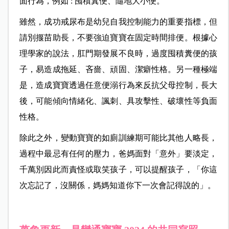
面行為，例如 : 囤積糞便、隨地大小便。
雖然，成功戒尿布是幼兒自我控制能力的重要指標，但
請別揠苗助長，不要強迫寶寶在固定時間排便。根據心
理學家的說法，肛門期發展不良時，過度囤積糞便的孩
子，易造成拖延、吝嗇、頑固、潔癖性格。另一種極端
是，造成寶寶透過任意便溺行為來反抗父母控制，長大
後，可能傾向情緒化、諷刺、具攻擊性、破壞性等負面
性格。
除此之外，變動寶寶的如廁訓練期可能比其他人略長，
過程中最忌有任何的壓力，爸媽面對「意外」要淡定，
千萬別因此而責怪或取笑孩子，可以提醒孩子，「你這
次忘記了，沒關係，媽媽知道你下一次會記得說的」。