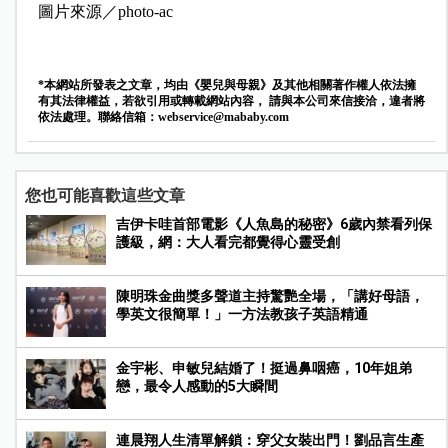
圖片來源／photo-ac
*本網站所發表之文章，均由《嬰兒與母親》及其他相關著作權人依法擁
有其法律權益，若欲引用或轉載網站內容， 請與本公司來信接洽，違者將
依法處理。聯絡信箱：
webservice@mababy.com
您也可能喜歡這些文章
吉伊卡哇首部電影《人魚島的秘密》6歲內禁看列保
護級，網：大人看完都覺得心靈受創
陳明珠金曲獎多聲道主持驚艷全場，「講好母語，
學英文很簡單！」一方法教孩子英語精通
金宇彬、申敏兒結婚了！挺過鼻咽癌，10年姐弟
戀，最令人感動的5大瞬間
連晨翔人生清單解鎖：穿父女裝出門！劉品言生產