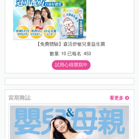
【免費體驗】森活舒敏兒童益生菌
數量: 10 已報名: 453
試用心得撰寫中
當期雜誌
看更多