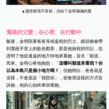
▲儘管家境不富裕，仍給了金明滿滿的愛
寬植的父愛，在心裡、在行動中
飯後，金明陪著爸爸等候返程的巴士。鏡頭偷偷帶
到寬植手背上的藍色戳章，那是他旅程的印記，也
證明了他從遙遠的地方特地來看她，並非「順道」
而來。金明心疼地抱怨：「
這哪叫順道來看我？你
以為本島只是個小地方嗎？
」但她明白，爸爸就是
這樣，不會直說「我想你」，卻會用這樣的方式告
訴她，他的心始終牽掛著她。