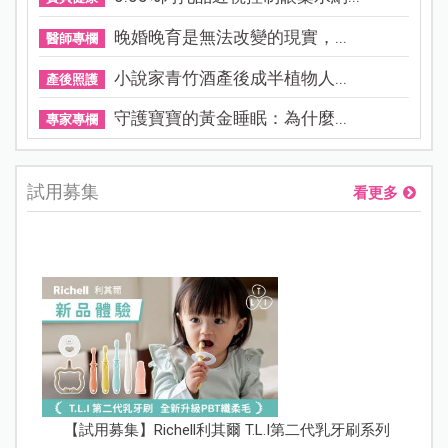
晚婚晚育是無法改變的現實，...
醫師專欄
小說家青竹酒產後成半植物人...
產後照護
守護寶寶的黃金睡眠：為什麼...
專家專欄
試用募集
看更多
【試用募集】Richell利其爾 T.L.I第二代乳牙刷系列