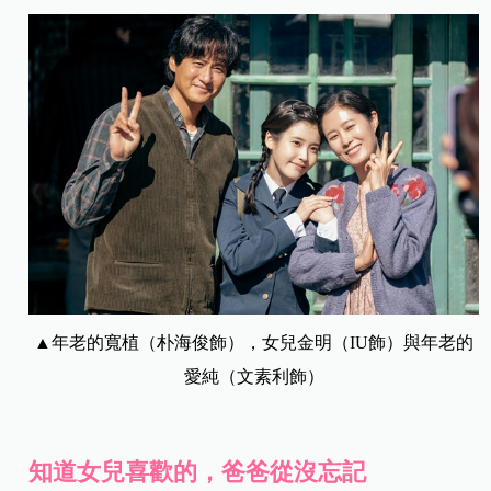
▲年老的寬植（朴海俊飾），女兒金明（IU飾）與年老的
愛純（文素利飾）
知道女兒喜歡的，爸爸從沒忘記