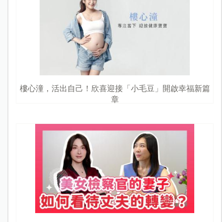
樓心潼，活出自己！欣喜迎接「小毛豆」開啟幸福新篇
章