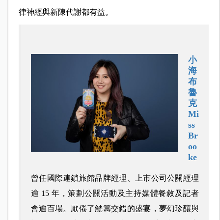
律神經與新陳代謝都有益。
小
海
布
魯
克
Mi
ss
Br
oo
ke
曾任國際連鎖旅館品牌經理、上市公司公關經理
逾 15 年，策劃公關活動及主持媒體餐敘及記者
會逾百場。厭倦了觥籌交錯的盛宴，夢幻珍釀與