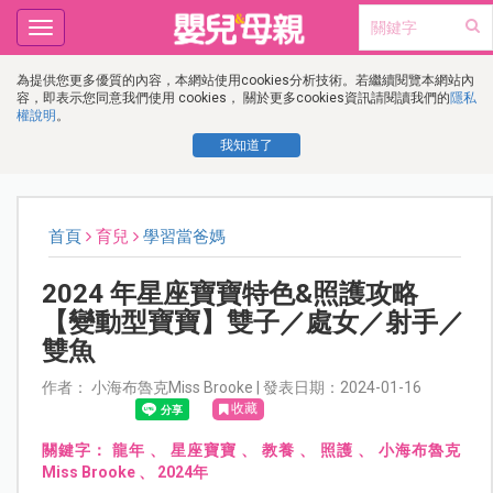
Toggle
navigation
為提供您更多優質的內容，本網站使用cookies分析技術。若繼續閱覽本網站內
容，即表示您同意我們使用 cookies， 關於更多cookies資訊請閱讀我們的
隱私
權說明
。
我知道了
首頁
育兒
學習當爸媽
2024 年星座寶寶特色&照護攻略
【變動型寶寶】雙子／處女／射手／
雙魚
作者： 小海布魯克Miss Brooke | 發表日期：2024-01-16
收藏
關鍵字：
龍年
、
星座寶寶
、
教養
、
照護
、
小海布魯克
Miss Brooke
、
2024年