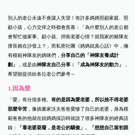
別人的老公永遠不會讓人失望！有許多媽媽照顧家庭、照
顧小孩，心力交瘁之時都會羨慕：「為什麼別人的老公都
會幫忙做家事、顧小孩、捍衛老婆心情？就我家的豬隊友
擅長賴在沙發上？」而私密社團《媽媽妞真心話》中，擁
有模範神隊友的媽咪們，
分享自己的「神隊友養成計
劃」
，或是由
神隊友自己分享：「成為神隊友的動力」
，
希望能提供給各位老公們參考～
1.因為愛
「愛」有分很多種。
有的是因為愛老婆，所以捨不得老婆
那麼辛苦
，像插畫家沃夫爸爸愛慘了自己的老婆，身為模
範爸爸的他就在妞媽媽採訪時就說了很多神隊友的經典語
錄：
「看老婆耍廢，是老公的驕傲」、「想想自己當初跟