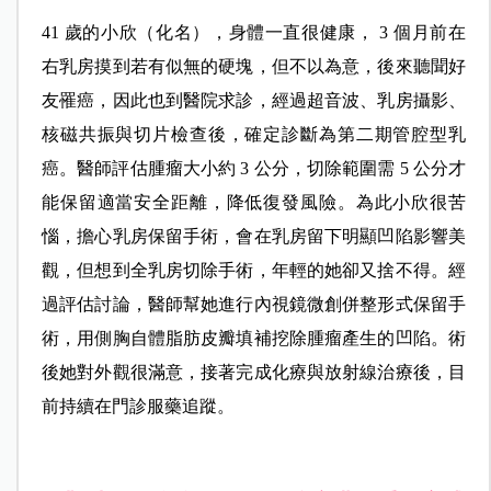
41 歲的小欣（化名），身體一直很健康， 3 個月前在
右乳房摸到若有似無的硬塊，但不以為意，後來聽聞好
友罹癌，因此也到醫院求診，經過超音波、乳房攝影、
核磁共振與切片檢查後，確定診斷為第二期管腔型乳
癌。
醫師評估腫瘤大小約 3 公分，切除範圍需 5 公分才
能保留適當安全距離，降低復發風險。為此小欣很苦
惱，擔心乳房保留手術，會在乳房留下明顯凹陷影響美
觀，但想到全乳房切除手術，年輕的她卻又捨不得。經
過評估討論，醫師幫她進行內視鏡微創併整形式保留手
術，用側胸自體脂肪皮瓣填補挖除腫瘤產生的凹陷。術
後她對外觀很滿意，接著完成化療與放射線治療後，目
前持續在門診服藥追蹤。