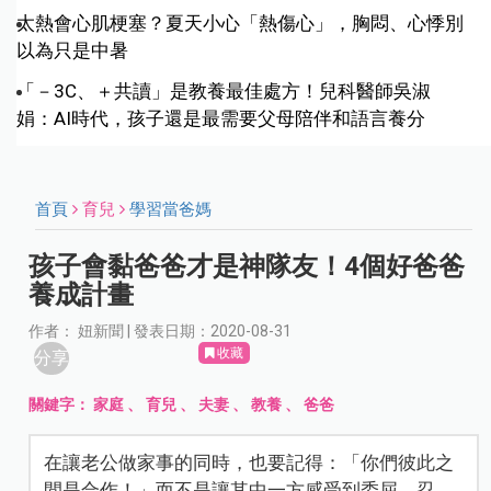
太熱會心肌梗塞？夏天小心「熱傷心」，胸悶、心悸別
以為只是中暑
「－3C、＋共讀」是教養最佳處方！兒科醫師吳淑
娟：AI時代，孩子還是最需要父母陪伴和語言養分
首頁
育兒
學習當爸媽
孩子會黏爸爸才是神隊友！4個好爸爸
養成計畫
作者： 妞新聞 | 發表日期：2020-08-31
收藏
分享
關鍵字：
家庭
、
育兒
、
夫妻
、
教養
、
爸爸
在讓老公做家事的同時，也要記得：「你們彼此之
間是合作！」而不是讓其中一方感受到委屈、忍