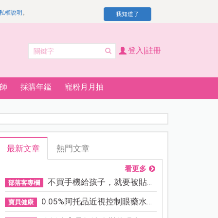
私權說明
。
我知道了
登入|註冊
師
採購年鑑
寵粉月月抽
最新文章
熱門文章
看更多
不買手機給孩子，就要被貼「...
部落客專欄
0.05%阿托品近視控制眼藥水納...
寶貝健康