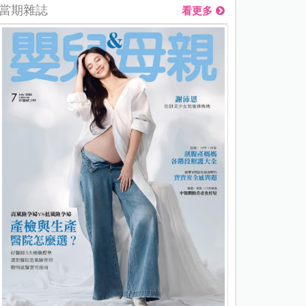
當期雜誌
看更多