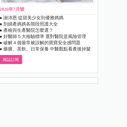
2026年7月號
● 謝沛恩 從甜美少女到優雅媽媽
● 剖婦產媽媽各階段照護大全
● 產檢與生產醫院怎麼選？
● 好醫師５大檢驗標準 選對醫院是風險管理
● 破解４個最常被誤解的寶寶安全感問題
● 藥膳、茶飲、日常保養 中醫觀點看產後掉髮
雜誌訂閱