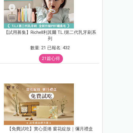
【試用募集】Richell利其爾 T.L.I第二代乳牙刷系
列
數量: 21 已報名: 432
21篇心得
【免費試吃】實心蛋捲 窗花綻放｜彌月禮盒