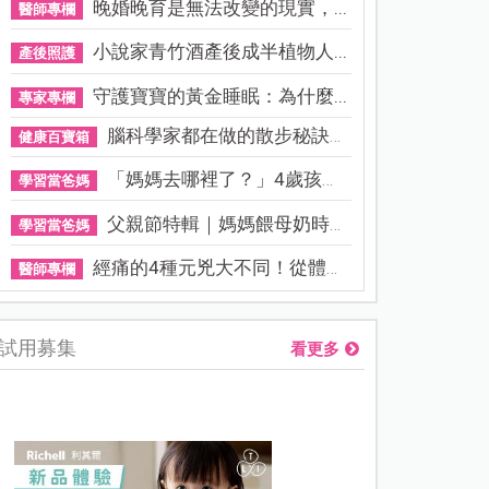
晚婚晚育是無法改變的現實，...
醫師專欄
小說家青竹酒產後成半植物人...
產後照護
守護寶寶的黃金睡眠：為什麼...
專家專欄
腦科學家都在做的散步秘訣！...
健康百寶箱
「媽媽去哪裡了？」4歲孩子還...
學習當爸媽
父親節特輯｜媽媽餵母奶時，...
學習當爸媽
經痛的4種元兇大不同！從體質...
醫師專欄
試用募集
看更多