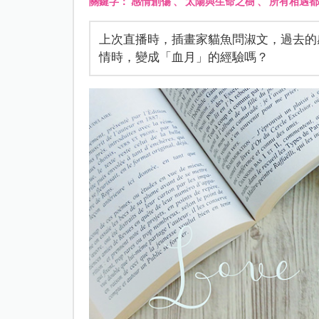
關鍵字：
感情創傷
、
太陽與生命之樹
、
所有相遇都
上次直播時，插畫家貓魚問淑文，過去的
情時，變成「血月」的經驗嗎？