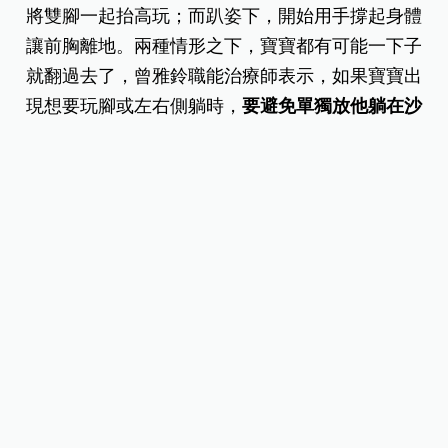
將雙腳一起抬高玩；而趴姿下，開始用手撐起身體
讓前胸離地。兩種情形之下，寶寶都有可能一下子
就翻過去了，曾雅鈴職能治療師表示，如果寶寶出
現想要玩腳或左右側躺時，
要避免單獨放他躺在沙
發上、床邊緣或較高平台上
，若爸媽不在身旁，則
須將寶寶放回嬰兒床或有軟墊的地板上，以及不要
太長時間離開寶寶。若擔心意外翻身時會摔落，建
議在寶寶3個月後鋪設軟墊在地板，至少能具有保護
功能。另一方面，日前發生過寶寶翻身卡在床護欄
和床中間窒息死亡的新聞，因此
把寶寶放在加床護
欄的床上時，應隨時注意並小心。
延伸閱讀：
你家寶貝的成長，跟上嬰兒發展指標了
嗎？（０～５個月篇）
寶寶翻身小運動