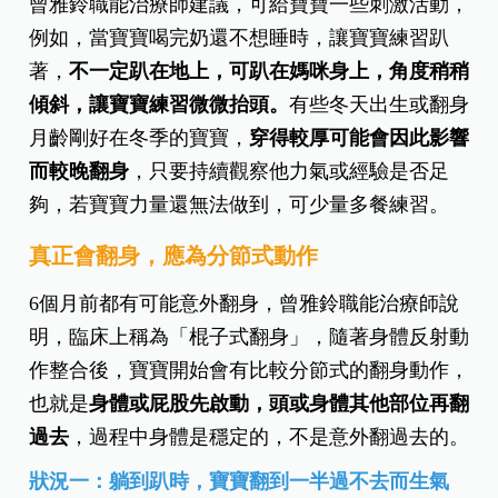
曾雅鈴職能治療師建議，可給寶寶一些刺激活動，
例如，當寶寶喝完奶還不想睡時，讓寶寶練習趴
著，
不一定趴在地上，可趴在媽咪身上，角度稍稍
傾斜，讓寶寶練習微微抬頭。
有些冬天出生或翻身
月齡剛好在冬季的寶寶，
穿得較厚可能會因此影響
而較晚翻身
，只要持續觀察他力氣或經驗是否足
夠，若寶寶力量還無法做到，可少量多餐練習。
真正會翻身，應為分節式動作
6個月前都有可能意外翻身，曾雅鈴職能治療師說
明，臨床上稱為「棍子式翻身」，隨著身體反射動
作整合後，寶寶開始會有比較分節式的翻身動作，
也就是
身體或屁股先啟動，頭或身體其他部位再翻
過去
，過程中身體是穩定的，不是意外翻過去的。
狀況一：躺到趴時，寶寶翻到一半過不去而生氣