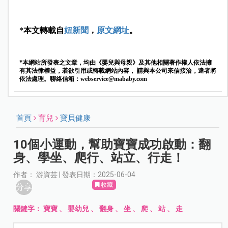
*本文轉載自
妞新聞
，
原文網址
。
*本網站所發表之文章，均由《嬰兒與母親》及其他相關著作權人依法擁
有其法律權益，若欲引用或轉載網站內容， 請與本公司來信接洽，違者將
依法處理。聯絡信箱：
webservice@mababy.com
首頁
育兒
寶貝健康
10個小運動，幫助寶寶成功啟動：翻
身、學坐、爬行、站立、行走！
作者： 游資芸 | 發表日期：2025-06-04
收藏
分享
關鍵字：
寶寶
、
嬰幼兒
、
翻身
、
坐
、
爬
、
站
、
走