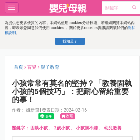
Toggle
navigation
為提供您更多優質的內容，本網站使用cookies分析技術。若繼續閱覽本網站內
容，即表示您同意我們使用 cookies， 關於更多cookies資訊請閱讀我們的
隱私
權說明
。
我知道了
首頁
育兒
親子教育
小孩常常有莫名的堅持？「教養固執
小孩的5個技巧」：把耐心留給重要
的事！
作者： 妞新聞 | 發表日期：2024-02-16
收藏
關鍵字：
固執小孩
、
2歲小孩
、
小孩講不聽
、
幼兒教養