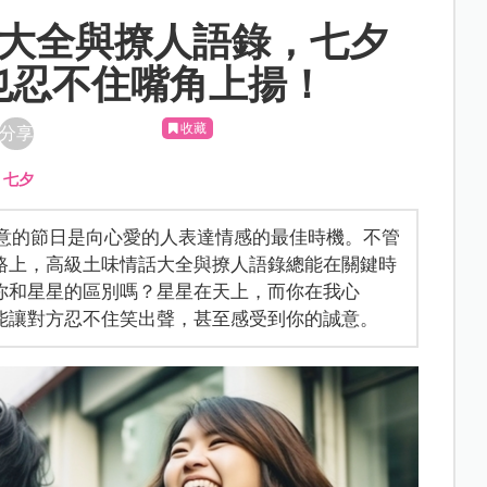
情話大全與撩人語錄，七夕
也忍不住嘴角上揚！
收藏
分享
、
七夕
愛意的節日是向心愛的人表達情感的最佳時機。不管
路上，高級土味情話大全與撩人語錄總能在關鍵時
你和星星的區別嗎？星星在天上，而你在我心
能讓對方忍不住笑出聲，甚至感受到你的誠意。