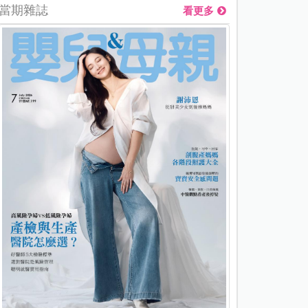
當期雜誌
看更多