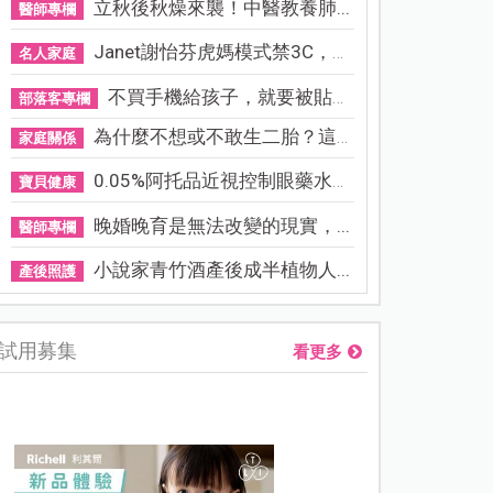
立秋後秋燥來襲！中醫教養肺...
醫師專欄
Janet謝怡芬虎媽模式禁3C，看...
名人家庭
不買手機給孩子，就要被貼「...
部落客專欄
為什麼不想或不敢生二胎？這8...
家庭關係
0.05%阿托品近視控制眼藥水納...
寶貝健康
晚婚晚育是無法改變的現實，...
醫師專欄
小說家青竹酒產後成半植物人...
產後照護
試用募集
看更多