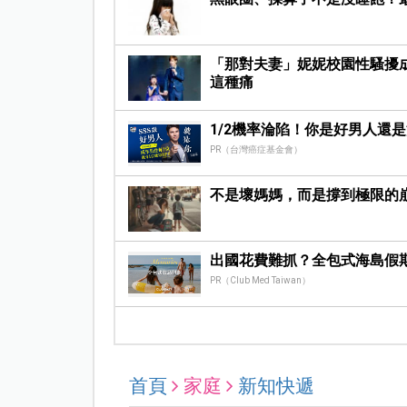
「那對夫妻」妮妮校園性騷擾成
這種痛
1/2機率淪陷！你是好男人還
PR（台灣癌症基金會）
不是壞媽媽，而是撐到極限的
出國花費難抓？全包式海島假
PR（Club Med Taiwan）
首頁
家庭
新知快遞