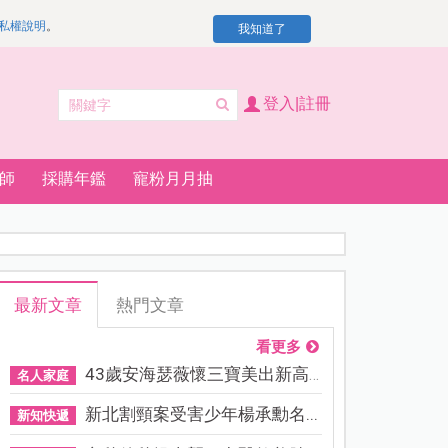
私權說明
。
我知道了
登入|註冊
師
採購年鑑
寵粉月月抽
最新文章
熱門文章
看更多
43歲安海瑟薇懷三寶美出新高...
名人家庭
新北割頸案受害少年楊承勳名...
新知快遞