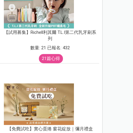
【試用募集】Richell利其爾 T.L.I第二代乳牙刷系
列
數量: 21 已報名: 432
21篇心得
【免費試吃】實心蛋捲 窗花綻放｜彌月禮盒