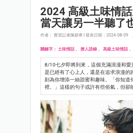
2024 高級土味
當天讓另一半聽了
作者： 實習記者陳妍希 | 發表日期：2024-08-09
關鍵字：
土味情話
、
撩人語錄
、
高級土味情話
8/10七夕即將到來，這個充滿浪漫和
是已經有了心上人，還是在追求浪漫的
刻為你增添一絲甜蜜和趣味。「你知道
裡。」這樣的句子或許有些俗氣，但卻