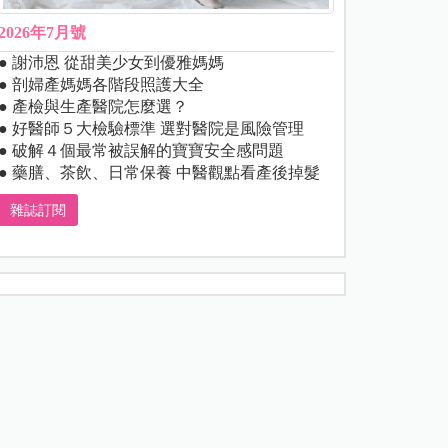
2026年7月號
● 謝沛恩 從甜美少女到優雅媽媽
● 剖婦產媽媽各階段照護大全
● 產檢與生產醫院怎麼選？
● 好醫師５大檢驗標準 選對醫院是風險管理
● 破解４個最常被誤解的寶寶安全感問題
● 藥膳、茶飲、日常保養 中醫觀點看產後掉髮
雜誌訂閱