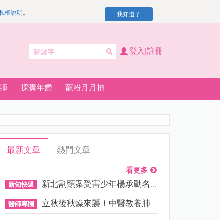
私權說明
。
我知道了
登入|註冊
師
採購年鑑
寵粉月月抽
最新文章
熱門文章
看更多
新北割頸案受害少年楊承勳名...
新知快遞
立秋後秋燥來襲！中醫教養肺...
醫師專欄