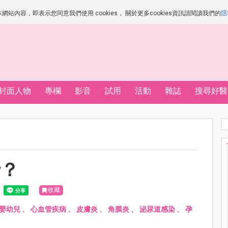
站內容，即表示您同意我們使用 cookies， 關於更多cookies資訊請閱讀我們的
隱
封面人物
專欄
影音
試用
活動
雜誌
搜尋好醫
行？
收藏
嬰幼兒
、
心血管疾病
、
皮膚炎
、
角膜炎
、
泌尿道感染
、
孕