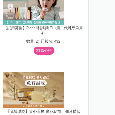
【試用募集】Richell利其爾 T.L.I第二代乳牙刷系
列
數量: 21 已報名: 432
21篇心得
【免費試吃】實心蛋捲 窗花綻放｜彌月禮盒