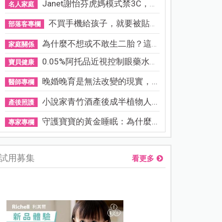
Janet謝怡芬虎媽模式禁3C，看...
名人家庭
不買手機給孩子，就要被貼「...
部落客專欄
為什麼不想或不敢生二胎？這8...
家庭關係
0.05%阿托品近視控制眼藥水納...
寶貝健康
晚婚晚育是無法改變的現實，...
醫師專欄
小說家青竹酒產後成半植物人...
產後照護
守護寶寶的黃金睡眠：為什麼...
專家專欄
試用募集
看更多