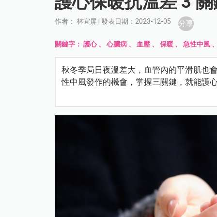
護心保暖抗溫差 3 關
作者： 林宜屏 | 發表日期：2023-12-05
分享
關鍵字：
護心
、
心臟病
、
血壓
、
保暖
、
急性中風
秋冬季局日夜溫差大，血管內的平滑肌也
性中風發作的機會，掌握三關鍵，就能護