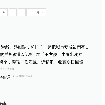
4
5
6
下一頁
→
海、遊戲、熱甜點，和孩子一起把城市變成最閃亮
的戶外教養4心法：在「不方便」中養出獨立有
藝術季，帶孩子吹海風、追稻浪，收藏夏日回憶
台灣癌症基金會
鍵在這
PR・台灣癌症基金會