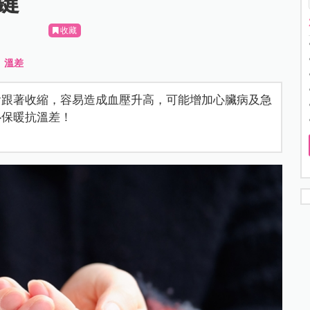
鍵
收藏
、
溫差
會跟著收縮，容易造成血壓升高，可能增加心臟病及急
心保暖抗溫差！