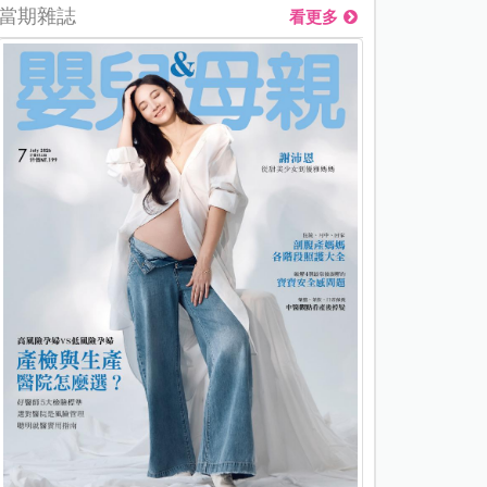
當期雜誌
看更多