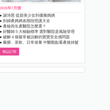
2026年7月號
● 謝沛恩 從甜美少女到優雅媽媽
● 剖婦產媽媽各階段照護大全
● 產檢與生產醫院怎麼選？
● 好醫師５大檢驗標準 選對醫院是風險管理
● 破解４個最常被誤解的寶寶安全感問題
● 藥膳、茶飲、日常保養 中醫觀點看產後掉髮
雜誌訂閱