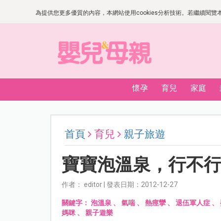
為提供您更多優質的內容，本網站使用cookies分析技術。若繼續閱覽本網
懷孕
育兒
家庭
首頁
育兒
親子旅遊
寶寶泡溫泉，行不
作者： editor | 發表日期：2012-12-27
關鍵字：
泡溫泉
、
氣喘
、
熱痙攣
、
退伍軍人症
、
媽咪
、
親子遊樂