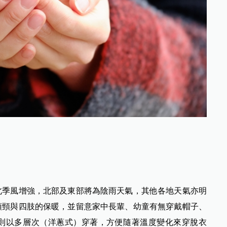
北季風增強，北部及東部將為陰雨天氣，其他各地天氣亦明
頭頸與四肢的保暖，並留意家中長輩、幼童有無穿戴帽子、
則以多層次（洋蔥式）穿著，方便隨著溫度變化來穿脫衣