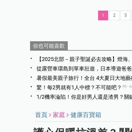
1
2
3
你也可能喜歡
【2025北部－親子聖誕必去攻略】燈
的遊樂場！
從露營車環島到單車壯遊，日本導遊爸爸
韌性的孩子
暑假最美親子旅行！全台 4大夏日大地
驚！每2男就有1人中標？不可能吧？
PR・
1/2機率淪陷！你是好男人還是渣男？關
首頁
家庭
健康百寶箱