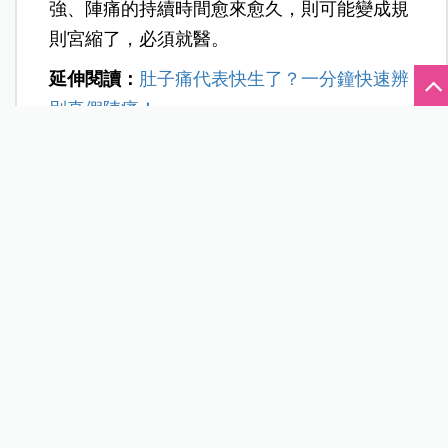
落紅，通常也不會有便意感或腰痠，大多只是
下腹悶痛
，像月經剛來的感覺，通常只要休息
一下即可緩解。懷孕4個月以後，就可能偶爾
會出現假性陣痛，成因不明，只要休息即可，
不用就醫。但建議觀察1小時，如果休息無法
緩解，陣痛的頻率愈來愈規則、強度愈來愈
強、陣痛的持續時間愈來愈久，則可能變成規
則宮縮了，必須就醫。
延伸閱讀：
肚子痛代表快生了？一分鐘快速辨
別真假陣痛！
一痛就慌，通通忘光了！怎麼辦？
有些孕婦當感到陣痛時就慌了手腳，判斷方法
全都忘記了，怎麼辦？別擔心！其實
孕婦手冊