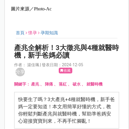
圖片來源／Photo-Ac
首頁
懷孕
孕期知識
產兆全解析！3大徵兆與4種就醫時
機，新手爸媽必讀
作者： 湯佳珮 | 發表日期：2024-12-05
收藏
分享
關鍵字：
產兆
、
陣痛
、
落紅
、
破水
、
就醫時機
快要生了嗎？3大產兆+4種就醫時機，新手爸
媽一定要知道！本文用簡單好懂的方式，教
你輕鬆判斷產兆與就醫時機，幫助準爸媽安
心迎接寶寶到來，不再手忙腳亂！