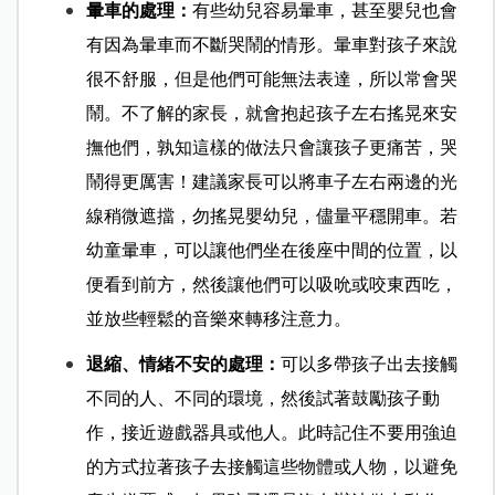
暈車的處理：
有些幼兒容易暈車，甚至嬰兒也會
有因為暈車而不斷哭鬧的情形。暈車對孩子來說
很不舒服，但是他們可能無法表達，所以常會哭
鬧。不了解的家長，就會抱起孩子左右搖晃來安
撫他們，孰知這樣的做法只會讓孩子更痛苦，哭
鬧得更厲害！建議家長可以將車子左右兩邊的光
線稍微遮擋，勿搖晃嬰幼兒，儘量平穩開車。若
幼童暈車，可以讓他們坐在後座中間的位置，以
便看到前方，然後讓他們可以吸吮或咬東西吃，
並放些輕鬆的音樂來轉移注意力。
退縮、情緒不安的處理：
可以多帶孩子出去接觸
不同的人、不同的環境，然後試著鼓勵孩子動
作，接近遊戲器具或他人。此時記住不要用強迫
的方式拉著孩子去接觸這些物體或人物，以避免