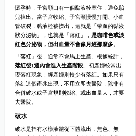
三大產兆
亞東紀念醫院婦產科
陳奐樺
醫師表示，足月是
37週，大約80%～90%的人，在懷孕38～40週
會出現產兆。以下三大產兆出現順序不一定，
也不是每個人都會經歷這三個產兆：
落紅
懷孕時，子宮頸口有一個黏液栓塞住，避免胎
兒掉出。當子宮收縮、子宮頸慢慢打開、小血
管破裂，黏液栓被擠出，這就是「帶血的黏液
狀分泌物」，也就是「落紅」，
是咖啡色或淡
紅色分泌物，但出血量不會像月經那麼多
。
「落紅」後，通常不會馬上生產。根據統計，
落紅後1週內會進入生產階段
。初產婦較常出
現落紅現象；經產婦則較少有落紅。如果只有