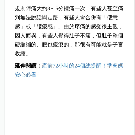
「子宮規則收縮」才會進入生產階段。
子宮規則收縮（規則陣痛）
有「子宮規則收縮（規則陣痛）」，才會進入
產程。典型的子宮規則收縮，大多是「
從子宮
頂端開始，到子宮最下端，整個肚子都硬繃繃
的
」，不會只有「局部的緊繃」。
規則陣痛大約3～5分鐘痛一次，有些人甚至痛
到無法說話與走路，有些人會合併有「便意
感」或「腰痠感」。由於疼痛的感受很主觀，
因人而異，有些人覺得肚子不痛，但肚子整個
硬繃繃的、腰也痠痠的，那很有可能就是子宮
收縮。
延伸閱讀：
產前72小時的24個總提醒！準爸媽
安心必看