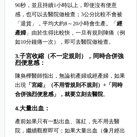
生產前一定會有子宮規則收縮
，只是每個人對
疼痛的感受不同。有些人可能是腰痠，如果腰
痠時肚子也鼓鼓硬硬的、腰不痠時肚子又軟
了，就很可能是產兆。
此時到醫院，多數人的子宮頸已開「
初產婦
」
如果3～5分鐘痛一次，一次陣痛大約持續30～
90秒，並且持續1小時以上，即使沒有便意
感，也可以去醫院做檢查；
3公分
比較不會被
「退貨」，平均大約8～20小時會生產。「
經
產婦
」由於生得比較快，一旦有規則陣痛（例
如10分鐘痛一次），即可去醫院做檢查。
3.子宮收縮（不一定規則），同時合併強
烈便意感：
陳奐樺醫師指出，無論初產婦或經產婦，如果