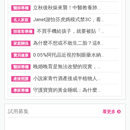
立秋後秋燥來襲！中醫教養肺...
醫師專欄
Janet謝怡芬虎媽模式禁3C，看...
名人家庭
不買手機給孩子，就要被貼「...
部落客專欄
為什麼不想或不敢生二胎？這8...
家庭關係
0.05%阿托品近視控制眼藥水納...
寶貝健康
晚婚晚育是無法改變的現實，...
醫師專欄
小說家青竹酒產後成半植物人...
產後照護
守護寶寶的黃金睡眠：為什麼...
專家專欄
試用募集
看更多