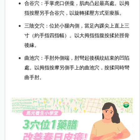
合谷穴：手掌虎口併攏，肌肉凸起最高處。以拇
指按壓另手合谷穴，以旋轉揉壓方式至痠脹。
三陰交穴：位於小腿內側，當足內踝尖上直上三
寸（約手指四指幅）。以大拇指指腹按揉於脛骨
後緣。
曲池穴：手肘外側端，肘彎起後橫紋結束的凹陷
處。以拇指按摩另側手上的曲池穴，按揉同時彎
曲手肘。