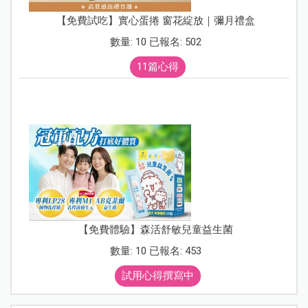
【免費試吃】實心蛋捲 窗花綻放｜彌月禮盒
數量: 10 已報名: 502
11篇心得
【免費體驗】森活舒敏兒童益生菌
數量: 10 已報名: 453
試用心得撰寫中