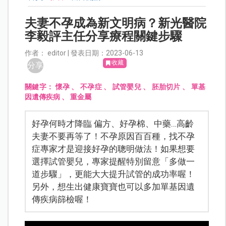
夫妻不孕成為新文明病？新光醫院
李毅評主任分享療程關鍵步驟
作者： editor | 發表日期：2023-06-13
收藏
分享
關鍵字：
懷孕
、
不孕症
、
試管嬰兒
、
胚胎切片
、
單基
因遺傳疾病
、
重金屬
好孕何時才降臨 偏方、好孕棉、中藥…高齡
夫妻不要再等了！不孕原因百百種，找不孕
症專家才是迎接好孕的聰明做法！如果想要
選擇試管嬰兒，專家提醒特別留意「多做一
道步驟」，更能大大提升試管的成功率喔！
另外，想生出健康寶寶也可以多加單基因遺
傳疾病篩檢喔！