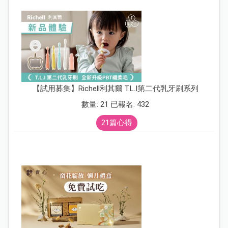
【試用募集】Richell利其爾 T.L.I第二代乳牙刷系列
數量: 21 已報名: 432
21篇心得