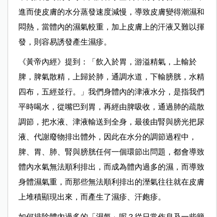
進而使皮膚的水分蒸發速度減慢，導致皮膚變得潮濕和
悶熱，當體內的濕氣較重，加上皮膚上的汗液又難以揮
發，則容易誘發產生濕疹。
《黃帝內經》提到：「飲入於胃，游溢精氣，上輸於
脾，脾氣散精，上歸於肺，通調水道，下輸膀胱，水精
四布，五經並行。」我們身體內的津液水分，是指我們
平時喝水，從嘴巴到胃，再經由脾吸收，通過肺的疏散
調節，把水液、津液輸送到全身，最後由腎與膀光把尿
液、代謝廢物排出體外，因此在水分的調節過程中，
脾、胃、肺、腎與膀胱任何一個環節出問題，都會導致
體內水氣無法順利排出，而成為體內過多的濕，而導致
身體濕氣重，而那些無法順利排出的溼氣往往就在皮膚
上堆積顯現出來，而產生了濕疹、汗皰疹。
如何排除體內過多的「濕氣」呢？從日常作息及一些簡