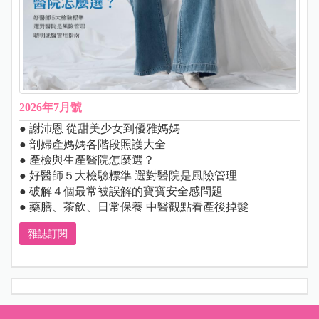
2026年7月號
● 謝沛恩 從甜美少女到優雅媽媽
● 剖婦產媽媽各階段照護大全
● 產檢與生產醫院怎麼選？
● 好醫師５大檢驗標準 選對醫院是風險管理
● 破解４個最常被誤解的寶寶安全感問題
● 藥膳、茶飲、日常保養 中醫觀點看產後掉髮
雜誌訂閱