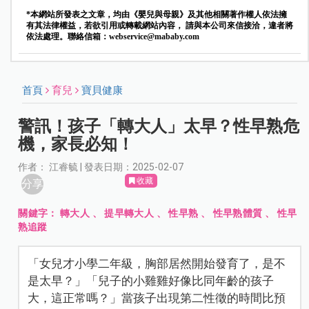
*本網站所發表之文章，均由《嬰兒與母親》及其他相關著作權人依法擁
有其法律權益，若欲引用或轉載網站內容， 請與本公司來信接洽，違者將
依法處理。聯絡信箱：
webservice@mababy.com
首頁
育兒
寶貝健康
警訊！孩子「轉大人」太早？性早熟危
機，家長必知！
作者： 江睿毓 | 發表日期：2025-02-07
收藏
分享
關鍵字：
轉大人
、
提早轉大人
、
性早熟
、
性早熟體質
、
性早
熟追蹤
「女兒才小學二年級，胸部居然開始發育了，是不
是太早？」「兒子的小雞雞好像比同年齡的孩子
大，這正常嗎？」當孩子出現第二性徵的時間比預