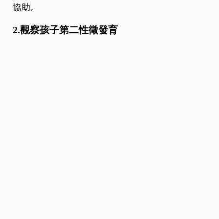
協助。
2.觀察孩子第二性徵發育
性早熟的診斷主要依據第二性徵出現的時間點，家
長平時要留意孩子是否有乳房發育、睪丸變大、陰
毛或腋毛生長等情況。如果發現孩子出現第二性徵
的時間比預期早，應立即尋求專業醫師的協助。
3.尋求專業醫師協助
如果懷疑孩子有性早熟的跡象，建議帶孩子到兒童
成長門診或小兒內分泌科檢查。醫師會透過骨齡評
估、荷爾蒙檢查等方式，判斷孩子是否真的性早
熟，並提供適當的治療建議。
此外，中醫可根據孩子的體質使用清熱、滋陰等方
法進行調理，幫助延緩青春期的進程。