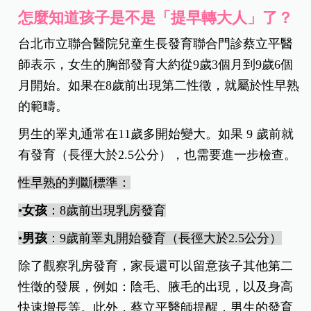
怎麼知道孩子是不是「提早轉大人」了？
台北市立聯合醫院兒童生長發育聯合門診蔡立平醫
師表示，女生的胸部發育大約從9歲3個月到9歲6個
月開始。如果在8歲前出現第二性徵，就屬於性早熟
的範疇。
男生的睪丸通常在11歲多開始變大。如果 9 歲前就
有發育（長徑大於
2.5
公分），也需要進一步檢查。
性早熟的判斷標準：
•
女孩
：
8
歲前出現乳房發育
•
男孩
：
9
歲前睪丸開始發育（長徑大於
2.5
公分）
除了觀察乳房發育，家長還可以留意孩子其他第二
性徵的發展，例如：陰毛、腋毛的出現，以及身高
快速增長等。此外，蔡立平醫師提醒，男生的發育