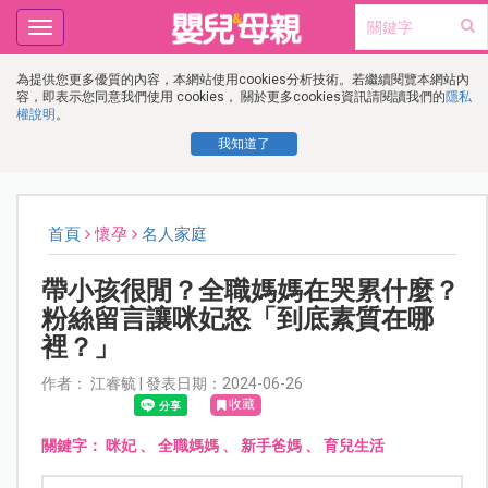
Toggle
navigation
為提供您更多優質的內容，本網站使用cookies分析技術。若繼續閱覽本網站內
容，即表示您同意我們使用 cookies， 關於更多cookies資訊請閱讀我們的
隱私
權說明
。
我知道了
首頁
懷孕
名人家庭
帶小孩很閒？全職媽媽在哭累什麼？
粉絲留言讓咪妃怒「到底素質在哪
裡？」
作者： 江睿毓 | 發表日期：2024-06-26
收藏
關鍵字：
咪妃
、
全職媽媽
、
新手爸媽
、
育兒生活