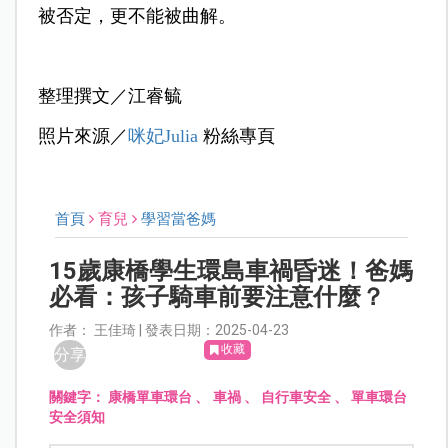
被否定，更不能被曲解。
整理撰文／江睿毓
照片來源／
咪妃Julia
粉絲專頁
首頁
育兒
學習當爸媽
15歲康橋學生環島車禍昏迷！爸媽
必看：孩子騎車前要注意什麼？
作者： 王佳琦 | 發表日期：2025-04-23
收藏
分享
關鍵字：
康橋單車環台
、
車禍
、
自行車安全
、
單車環台
安全須知