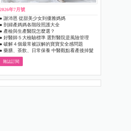
2026年7月號
● 謝沛恩 從甜美少女到優雅媽媽
● 剖婦產媽媽各階段照護大全
● 產檢與生產醫院怎麼選？
● 好醫師５大檢驗標準 選對醫院是風險管理
● 破解４個最常被誤解的寶寶安全感問題
● 藥膳、茶飲、日常保養 中醫觀點看產後掉髮
雜誌訂閱