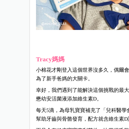
Tracy媽媽
小棉花才剛登入這個世界沒多久，偶爾
為了新手爸媽的大關卡。
幸好，我們遇到了能解決這個挑戰的最
懋幼安活菌液添加維生素D。
每天5滴，為母乳寶寶補充了「兒科醫學會」
幫助牙齒與骨骼發育，配方就含維生素D