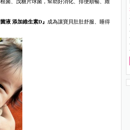
龍根菌、戊糖片球菌，幫助好消化、排便順暢、維
菌液 添加維生素D』
成為讓寶貝肚肚舒服、睡得