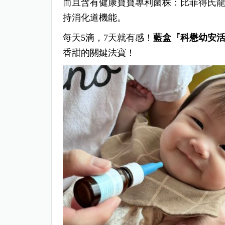
而且含有健康寶寶專利菌株：比菲得氏
持消化道機能。
每天5滴，7天就有感！
藍盒『科懋幼安活
香甜的關鍵法寶！