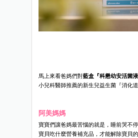
馬上來看爸媽們對
藍盒『科懋幼安活菌液
小兒科醫師推薦的新生兒益生菌『消化
阿美媽媽
寶寶們讓爸媽最苦惱的就是，睡前哭不
寶貝吃什麼營養補充品，才能解除寶貝