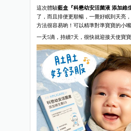
這次體驗
藍盒『科懋幼安活菌液 添加維
了，而且排便更順暢，一覺好眠到天亮
方法很容易喲！可以精準對準寶寶的小嘴
一天5滴，持續7天，很快就迎接天使寶