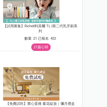
【試用募集】Richell利其爾 T.L.I第二代乳牙刷系
列
數量: 21 已報名: 432
21篇心得
【免費試吃】實心蛋捲 窗花綻放｜彌月禮盒