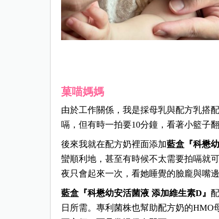
菓喵媽媽
由於工作關係，我是採母乳與配方乳搭配
嗝，但有時一拍要10分鐘，看著小籃子
後來我就在配方奶裡面添加
藍盒『科懋幼
蠻順利地，甚至有時候不太需要拍嗝就
夜只會起來一次，看她睡覺的臉龐與嘴
藍盒『科懋幼安活菌液 添加維生素D』
配
日所需。專利菌株也幫助配方奶的HMO