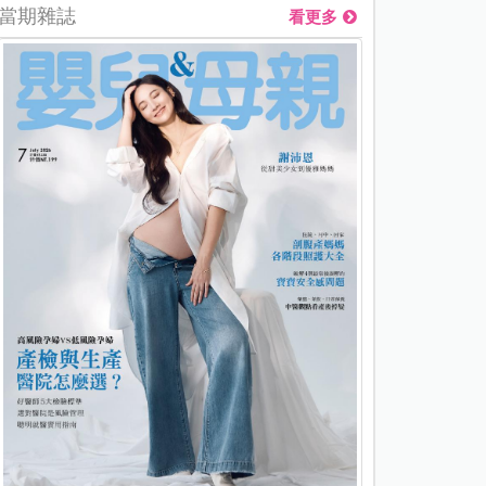
當期雜誌
看更多