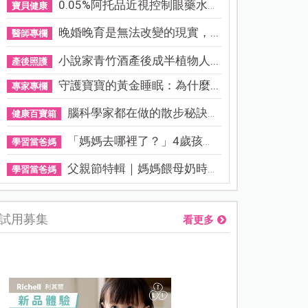
0.05%阿托品近視控制眼藥水納...
寶貝健康
晚婚晚育是無法改變的現實，...
醫師專欄
小說家青竹酒產後成半植物人...
產後照護
守護寶寶的黃金睡眠：為什麼...
專家專欄
腦科學家都在做的散步秘訣！...
健康百寶箱
「媽媽去哪裡了？」4歲孩子還...
學習當爸媽
父親節特輯｜媽媽餵母奶時，...
學習當爸媽
試用募集
看更多