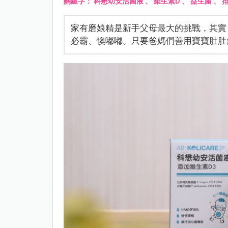
關鍵字：
科懋幼安活菌液
、
維生素D
、
益生菌
、
家有磨娘精是新手父母最大的挑戰，其實
必霸、懊嘟嘟。只要爸媽們善用寶寶肚肚