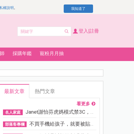
私權說明
。
我知道了
登入|註冊
師
採購年鑑
寵粉月月抽
最新文章
熱門文章
看更多
Janet謝怡芬虎媽模式禁3C，看...
名人家庭
不買手機給孩子，就要被貼「...
部落客專欄