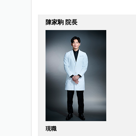
陳家駒 院長
現職