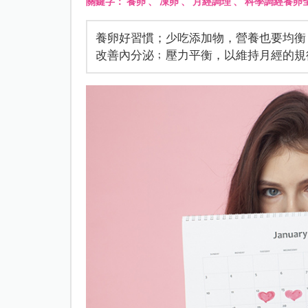
關鍵字：
養卵
、
凍卵
、
月經調理
、
科學調經養卵
養卵好習慣；少吃添加物，營養也要均衡
改善內分泌﹔壓力平衡，以維持月經的規