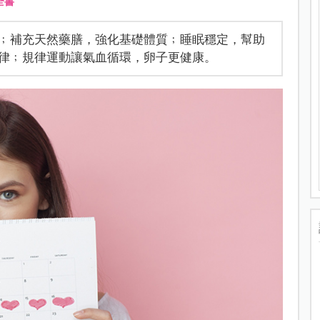
全書
﹔補充天然藥膳，強化基礎體質﹔睡眠穩定，幫助
律﹔規律運動讓氣血循環，卵子更健康。