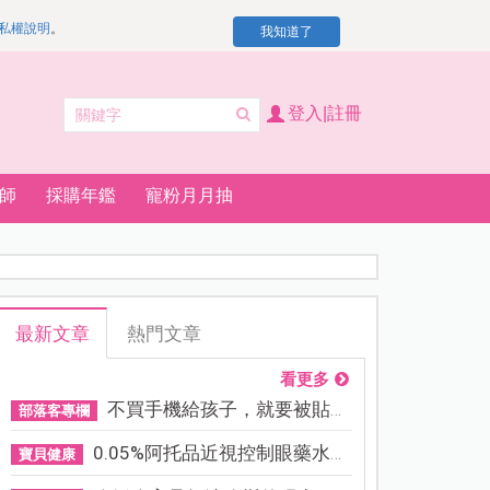
私權說明
。
我知道了
登入|註冊
師
採購年鑑
寵粉月月抽
最新文章
熱門文章
看更多
不買手機給孩子，就要被貼「...
部落客專欄
0.05%阿托品近視控制眼藥水納...
寶貝健康