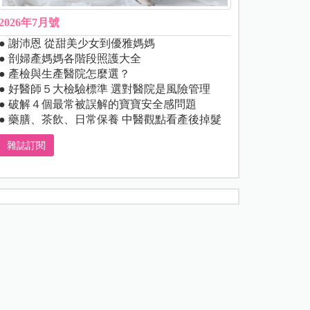
2026年7月號
● 謝沛恩 從甜美少女到優雅媽媽
● 剖婦產媽媽各階段照護大全
● 產檢與生產醫院怎麼選？
● 好醫師５大檢驗標準 選對醫院是風險管理
● 破解４個最常被誤解的寶寶安全感問題
● 藥膳、茶飲、日常保養 中醫觀點看產後掉髮
雜誌訂閱