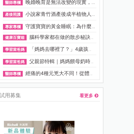
晚婚晚育是無法改變的現實，...
醫師專欄
小說家青竹酒產後成半植物人...
產後照護
守護寶寶的黃金睡眠：為什麼...
專家專欄
腦科學家都在做的散步秘訣！...
健康百寶箱
「媽媽去哪裡了？」4歲孩子還...
學習當爸媽
父親節特輯｜媽媽餵母奶時，...
學習當爸媽
經痛的4種元兇大不同！從體質...
醫師專欄
試用募集
看更多