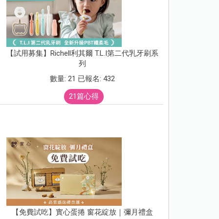
【試用募集】Richell利其爾 T.L.I第二代乳牙刷系
列
數量: 21 已報名: 432
21篇心得
【免費試吃】實心蛋捲 窗花綻放｜彌月禮盒