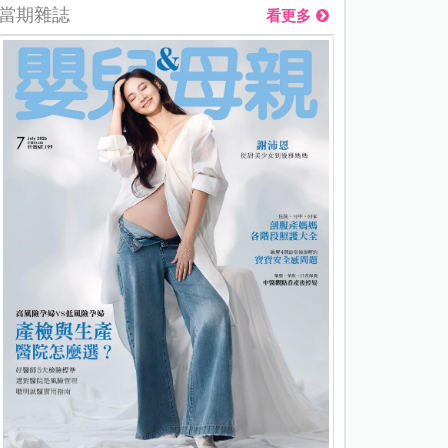
當期雜誌
看更多