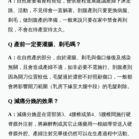
A：
自然產要看產程長短，會依產程進展建議產婦下床走
路、活動，不見得會一直躺著。剖腹產則只要更換病服、
剃毛，做剖腹產的準備，一般來說只要在家中禁食再到
院，不會在待產室待太久。
Q 產前一定要灌腸、剃毛嗎？
A：
在自然產的部分，由於灌腸、剃毛與傷口修復及感染
無關，且會造成產婦不適，如非必要不需施行。剖腹產則
因為開刀位置較低，毛髮過於濃密不好照顧傷口，一般都
會將影響開刀範圍（乳房下緣至大腿中段）的毛髮剃除。
Q 減痛分娩的效果？
A：
減痛分娩是在背部第3、4腰椎或第4、5腰椎間施行硬
脊膜外注射，將麻醉劑或其它止痛藥用一根細導管送入硬
脊膜外腔。產婦注射完畢後仍然可以在生產過程中活動、