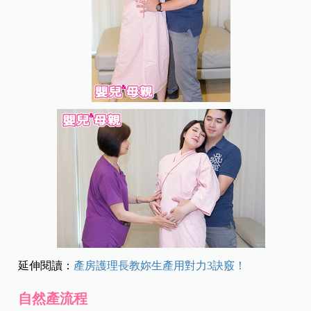
延伸閱讀：
產房護理長教妳生產用對力3訣竅！
自然產流程