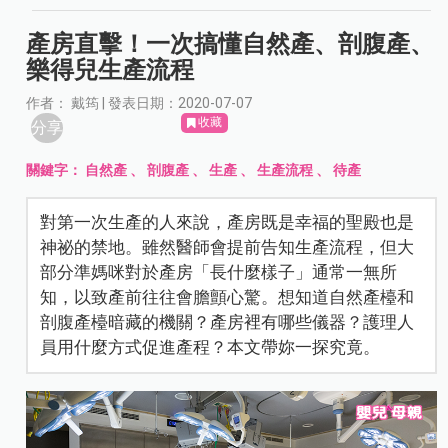
產房直擊！一次搞懂自然產、剖腹產、
樂得兒生產流程
作者： 戴筠 | 發表日期：2020-07-07
收藏
分享
關鍵字：
自然產
、
剖腹產
、
生產
、
生產流程
、
待產
對第一次生產的人來說，產房既是幸福的聖殿也是
神祕的禁地。雖然醫師會提前告知生產流程，但大
部分準媽咪對於產房「長什麼樣子」通常一無所
知，以致產前往往會膽顫心驚。想知道自然產檯和
剖腹產檯暗藏的機關？產房裡有哪些儀器？護理人
員用什麼方式促進產程？本文帶妳一探究竟。