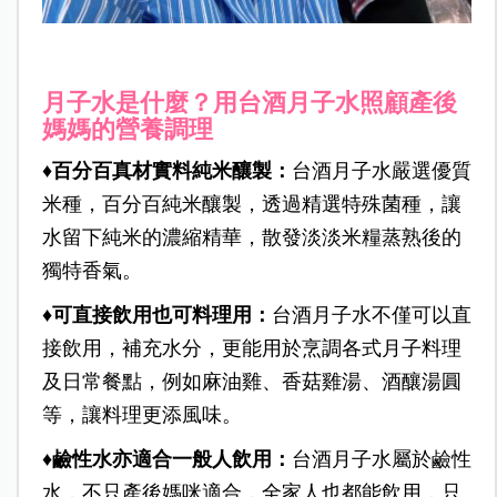
月子水是什麼？用台酒月子水照顧產後
媽媽的營養調理
♦百分百真材實料純米釀製：
台酒月子水嚴選優質
米種，
百分百純米釀製，透過精選特殊菌種，讓
水留下純米的濃縮精華，散發淡淡米糧蒸熟後的
獨特香氣。
♦
可直接飲用也可料理用：
台酒月子水不僅可以直
接飲用，補充水分，更能用於烹調各式月子料理
及日常餐點，例如麻油雞、香菇雞湯、酒釀湯圓
等，讓料理更添風味。
♦
鹼性水亦適合一般人飲用：
台酒月子水屬於鹼性
水，不只產後媽咪適合，全家人也都能飲用，只