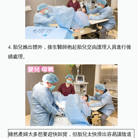
4. 胎兒娩出體外，接生醫師抱起胎兒交由護理人員進行後
續處理。
雖然產婦大多想要趕快卸貨，但胎兒太快滑出容易讓陰道