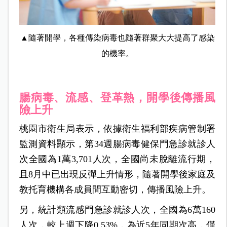
▲隨著開學，各種傳染病毒也隨著群聚大大提高了感染
的機率。
腸病毒、流感、登革熱，開學後傳播風
險上升
桃園市衛生局表示，依據衛生福利部疾病管制署
監測資料顯示，第34週腸病毒健保門急診就診人
次全國為1萬3,701人次，全國尚未脫離流行期，
且8月中已出現反彈上升情形，隨著開學後家庭及
教托育機構各成員間互動密切，傳播風險上升。
另，統計類流感門急診就診人次，全國為6萬160
人次，較上週下降0.53%，為近5年同期次高，僅