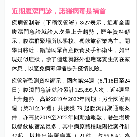
近期腹瀉門診，諾羅病毒是禍首
疾病管制署（下稱疾管署）8/27表示，近期全國
腹瀉門急診就診人次呈上升趨勢，歷年資料顯
示，腹瀉群聚場所以學校、餐飲旅宿業為主。開
學日將近，籲請民眾留意飲食及手部衛生，如出
現疑似症狀，除了儘速就醫外也應落實生病在家
休息，以避免病毒傳播提升疫情風險。
疾管署監測資料顯示，國內第34週（8月18日至24
日）腹瀉門急診就診累計125,895人次，近4週呈
上升趨勢，高於2019至2022年同期；另全國近四
週（第31至34週）共接獲 79 起腹瀉群聚通報案
件，亦高於2019至2023年同期通報數，發生場所
以餐飲旅宿業最多，其中病原體檢驗陽性案件計
37起，以檢出諾羅病毒（ 21件，占56.8%）為