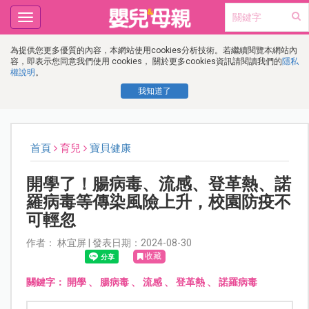
Toggle
navigation
為提供您更多優質的內容，本網站使用cookies分析技術。若繼續閱覽本網站內
容，即表示您同意我們使用 cookies， 關於更多cookies資訊請閱讀我們的
隱私
權說明
。
我知道了
首頁
育兒
寶貝健康
開學了！腸病毒、流感、登革熱、諾
羅病毒等傳染風險上升，校園防疫不
可輕忽
作者： 林宜屏 | 發表日期：2024-08-30
收藏
關鍵字：
開學
、
腸病毒
、
流感
、
登革熱
、
諾羅病毒