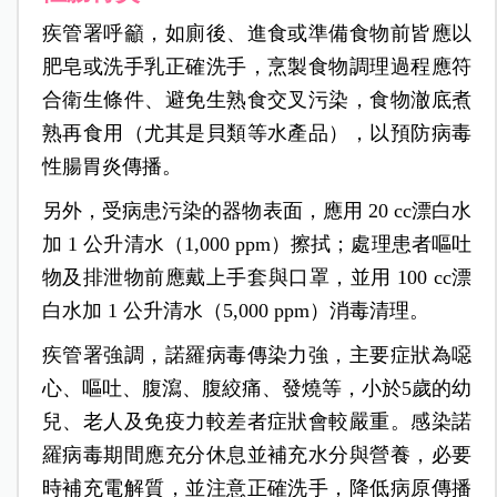
疾管署呼籲，如廁後、進食或準備食物前皆應以
肥皂或洗手乳正確洗手，烹製食物調理過程應符
合衛生條件、避免生熟食交叉污染，食物澈底煮
熟再食用（尤其是貝類等水產品），以預防病毒
性腸胃炎傳播。
另外，受病患污染的器物表面，應用 20 cc漂白水
加 1 公升清水（1,000 ppm）擦拭；處理患者嘔吐
物及排泄物前應戴上手套與口罩，並用 100 cc漂
白水加 1 公升清水（5,000 ppm）消毒清理。
疾管署強調，諾羅病毒傳染力強，主要症狀為噁
心、嘔吐、腹瀉、腹絞痛、發燒等，小於5歲的幼
兒、老人及免疫力較差者症狀會較嚴重。感染諾
羅病毒期間應充分休息並補充水分與營養，必要
時補充電解質，並注意正確洗手，降低病原傳播