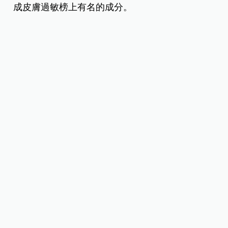
成皮膚過敏榜上有名的成分。
▲網友們在冬季最重視的
5
項肌膚保養話題：保濕、抗氧
化、敏感、滋養、防曬。