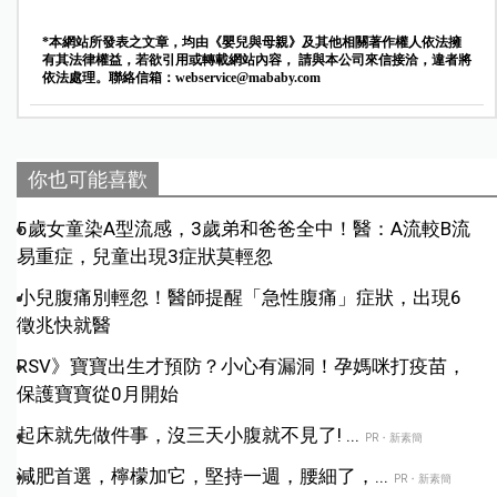
*本網站所發表之文章，均由《嬰兒與母親》及其他相關著作權人依法擁
有其法律權益，若欲引用或轉載網站內容， 請與本公司來信接洽，違者將
依法處理。聯絡信箱：
webservice@mababy.com
你也可能喜歡
5歲女童染A型流感，3歲弟和爸爸全中！醫：A流較B流
易重症，兒童出現3症狀莫輕忽
小兒腹痛別輕忽！醫師提醒「急性腹痛」症狀，出現6
徵兆快就醫
RSV》寶寶出生才預防？小心有漏洞！孕媽咪打疫苗，
保護寶寶從0月開始
起床就先做件事，沒三天小腹就不見了! ...
PR・新素簡
減肥首選，檸檬加它，堅持一週，腰細了，...
PR・新素簡