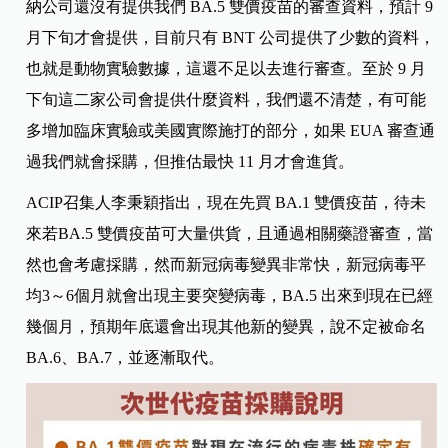
納公司還沒有提供我們 BA.5 雙價疫苗的審查資料，預計 9
月下旬才會提供，目前只有 BNT 公司提供了少數的資料，
也就是動物實驗數據，這還不足以去進行審查。至於 9 月
下旬這二家公司會提供什麼資料，我們還不清楚，有可能
多增加臨床實驗或美國實際施打的部分，如果 EUA 審查通
過我們就會採購，但推估最快 11 月才會進貨。
ACIP
召集人李秉穎
指出，現在先買
BA.1
雙價疫苗，待未
來若
BA.5
雙價疫苗可大量供貨，且通過相關藥證審查，當
然也會考慮採購，然而新冠病毒變異非常快，新冠病毒平
均
3
～
6
個月就會出現主要突變病毒，
BA.5
出來到現在已經
幾個月，預期年底還會出現其他新的變異，說不定被命名
BA.6
、BA.7，
並逐漸取代。