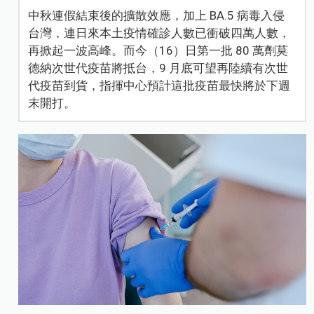
中秋連假結束後的擴散效應，加上 BA.5 病毒入侵
台灣，連日來本土疫情確診人數已衝破四萬人數，
再掀起一波高峰。而今（16）日第一批 80 萬劑莫
德納次世代疫苗將抵台，9 月底可望再陸續有次世
代疫苗到貨，指揮中心預計這批疫苗最快將於下週
末開打。