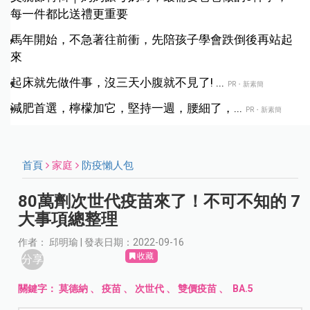
每一件都比送禮更重要
馬年開始，不急著往前衝，先陪孩子學會跌倒後再站起
來
起床就先做件事，沒三天小腹就不見了! ...
PR・新素簡
減肥首選，檸檬加它，堅持一週，腰細了，...
PR・新素簡
首頁
家庭
防疫懶人包
80萬劑次世代疫苗來了！不可不知的 7
大事項總整理
作者： 邱明瑜 | 發表日期：2022-09-16
收藏
分享
關鍵字：
莫德納
、
疫苗
、
次世代
、
雙價疫苗
、
BA.5