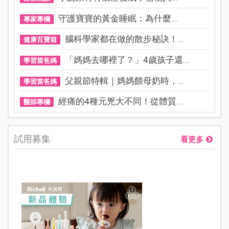
守護寶寶的黃金睡眠：為什麼...
專家專欄
腦科學家都在做的散步秘訣！...
健康百寶箱
「媽媽去哪裡了？」4歲孩子還...
學習當爸媽
父親節特輯｜媽媽餵母奶時，...
學習當爸媽
經痛的4種元兇大不同！從體質...
醫師專欄
試用募集
看更多