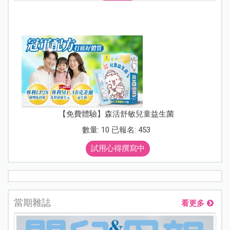
【免費體驗】森活舒敏兒童益生菌
數量: 10 已報名: 453
試用心得撰寫中
當期雜誌
看更多