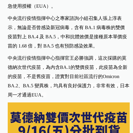
急使用授權（EUA）。
中央流行疫情指揮中心之專家諮詢小組召集人張上淳表
示，無論是否曾感染新冠病毒，含有 BA.1 病毒株的雙價
疫苗對上 BA.4 及 BA.5，中和抗體效價是接種原本單價疫
苗的 1.68 倍，對 BA.5 也有預防感染效果。
中央流行疫情指揮中心指揮官
王必勝強調，這次採購的莫
德納次世代疫苗，為內含
BA.1
的雙價疫苗，此疫苗為全新
的疫苗，不是舊疫苗，證實對目前社區流行的Omicron
BA.2
、BA.
5
變異株，均具有良好保護力，非常有效，日本
周一才通過
EUA
。