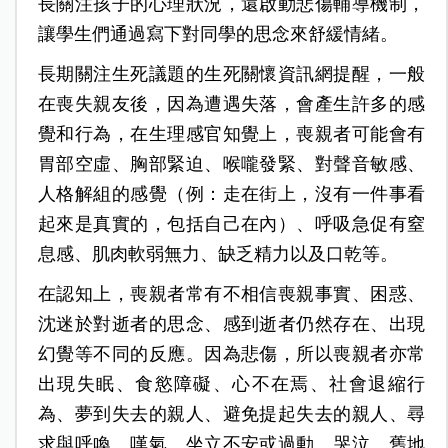
長關注孩子的心理狀況，還啟動悲傷輔導機制，
讓學生們通過寫下對同學的思念來舒緩情緒。
長期關注生死議題的生死關懷資訊網提醒，一般
在喪失親友後，因為遭遇失落，會產生許多的感
覺和行為，在生理感官知覺上，喪親者可能會有
胃部空虛、胸部緊迫、喉嚨發緊、對聲音敏感、
人格解組的感覺（例：走在街上，沒有一件事看
起來是真實的，包括自己在內）、呼吸急促有窒
息感、肌肉軟弱無力、缺乏精力以及口乾等。
在認知上，喪親者常有不相信喪親事實、困惑、
沈迷於對逝者的思念、感到逝者仍然存在、出現
幻覺等不同的反應。因為悲傷，所以喪親者亦常
出現失眠、食慾障礙、心不在焉、社會退縮行
為、夢到失去的親人、避免提起失去的親人、尋
求與呼喚、嘆氣、坐立不安或過動、哭泣、舊地