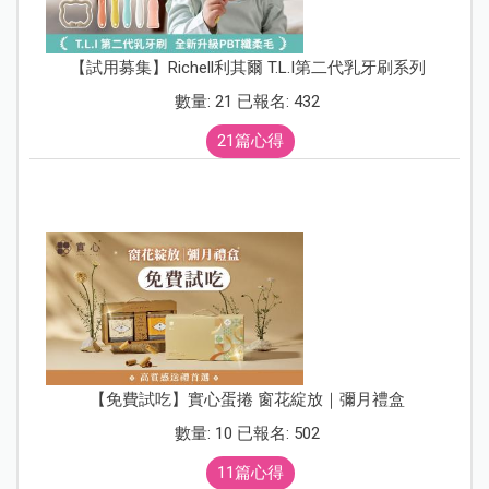
【試用募集】Richell利其爾 T.L.I第二代乳牙刷系列
數量: 21 已報名: 432
21篇心得
【免費試吃】實心蛋捲 窗花綻放｜彌月禮盒
數量: 10 已報名: 502
11篇心得