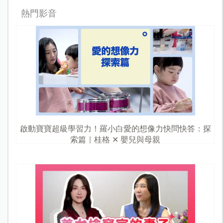
熱門影音
啟動寶寶超級學習力！羅小白愛的想像力快問快答：探
索篇｜桂格 ✕ 嬰兒與母親