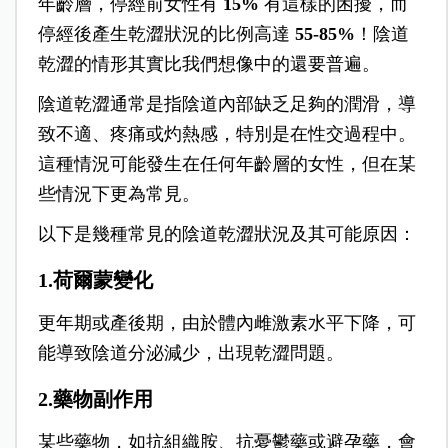
年齡層，停經前女性有
15%
有這樣的困擾，而
停經後產生乾澀狀況的比例高達
55-85%
！陰道
乾澀的情形其實比我們想像中的還要普遍。
陰道乾澀通常是指陰道內部缺乏足夠的潤滑，導
致不適、疼痛或灼熱感，特別是在性交過程中。
這種情況可能發生在任何年齡層的女性，但在某
些情況下更為常見。
以下是幾種常見的陰道乾澀狀況及其可能原因：
1.荷爾蒙變化
更年期或產後期，由於體內雌激素水平下降，可
能導致陰道分泌減少，出現乾澀問題。
2.藥物副作用
某些藥物，如抗組織胺、抗憂鬱藥或避孕藥，會