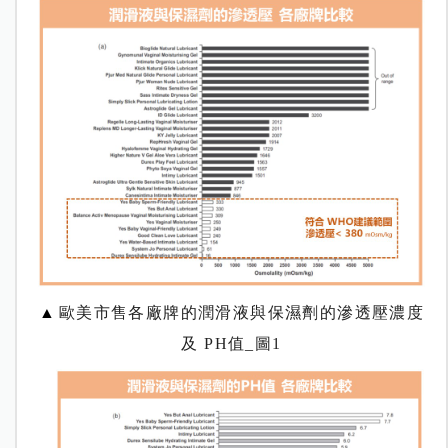
▲
歐美市售各廠牌的潤滑液與保濕劑的滲透壓濃度
及 PH值_圖1