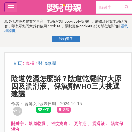
Toggle
navigation
為提供您更多優質的內容，本網站使用cookies分析技術。若繼續閱覽本網站內
容，即表示您同意我們使用 cookies， 關於更多cookies資訊請閱讀我們的
隱私
權說明
。
我知道了
首頁
專欄
醫師專欄
陰道乾澀怎麼辦？陰道乾澀的7大原
因及潤滑液、保濕劑WHO三大挑選
建議
作者： 曾郁文 | 發表日期：2024-10-15
收藏
分享
關鍵字：
陰道乾澀
、
性交疼痛
、
更年期
、
潤滑液
、
陰道保
濕液