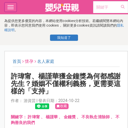
Toggle
navigation
為提供您更多優質的內容，本網站使用cookies分析技術。若繼續閱覽本網站內
容，即表示您同意我們使用 cookies， 關於更多cookies資訊請閱讀我們的
隱私
權說明
。
我知道了
首頁
懷孕
名人家庭
許瑋甯、楊謹華獲金鐘獎為何都感謝
先生？婚姻不僅權利義務，更需要這
樣的「支持」
作者： 游資芸 | 發表日期：2024-10-22
收藏
關鍵字：
許瑋甯
、
楊謹華
、
金鐘獎
、
不良執念清除師
、
不
夠善良的我們