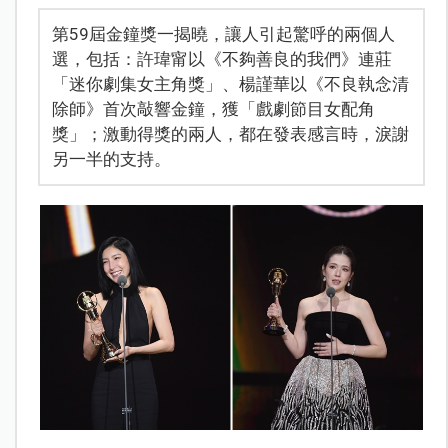
第59屆金鐘獎一揭曉，讓人引起驚呼的兩個人
選，包括：許瑋甯以《不夠善良的我們》連莊
「迷你劇集女主角獎」、楊謹華以《不良執念清
除師》首次敲響金鐘，獲「戲劇節目女配角
獎」；激動得獎的兩人，都在發表感言時，淚謝
另一半的支持。