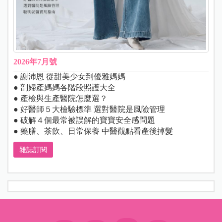
2026年7月號
● 謝沛恩 從甜美少女到優雅媽媽
● 剖婦產媽媽各階段照護大全
● 產檢與生產醫院怎麼選？
● 好醫師５大檢驗標準 選對醫院是風險管理
● 破解４個最常被誤解的寶寶安全感問題
● 藥膳、茶飲、日常保養 中醫觀點看產後掉髮
雜誌訂閱