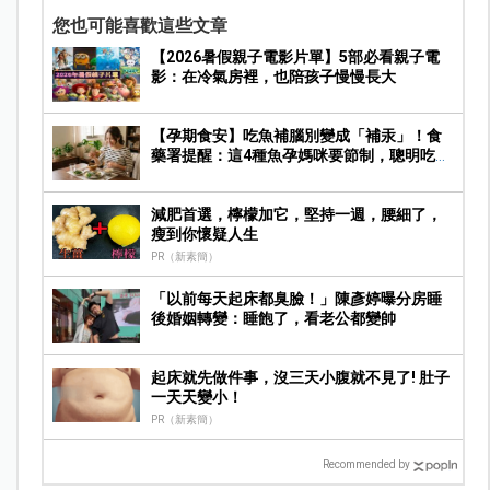
您也可能喜歡這些文章
【2026暑假親子電影片單】5部必看親子電
影：在冷氣房裡，也陪孩子慢慢長大
【孕期食安】吃魚補腦別變成「補汞」！食
藥署提醒：這4種魚孕媽咪要節制，聰明吃魚
才安心
減肥首選，檸檬加它，堅持一週，腰細了，
瘦到你懷疑人生
PR（新素簡）
「以前每天起床都臭臉！」陳彥婷曝分房睡
後婚姻轉變：睡飽了，看老公都變帥
起床就先做件事，沒三天小腹就不見了! 肚子
一天天變小！
PR（新素簡）
Recommended by