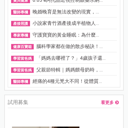
0.05%阿托品近視控制眼藥水納...
寶貝健康
晚婚晚育是無法改變的現實，...
醫師專欄
小說家青竹酒產後成半植物人...
產後照護
守護寶寶的黃金睡眠：為什麼...
專家專欄
腦科學家都在做的散步秘訣！...
健康百寶箱
「媽媽去哪裡了？」4歲孩子還...
學習當爸媽
父親節特輯｜媽媽餵母奶時，...
學習當爸媽
經痛的4種元兇大不同！從體質...
醫師專欄
試用募集
看更多