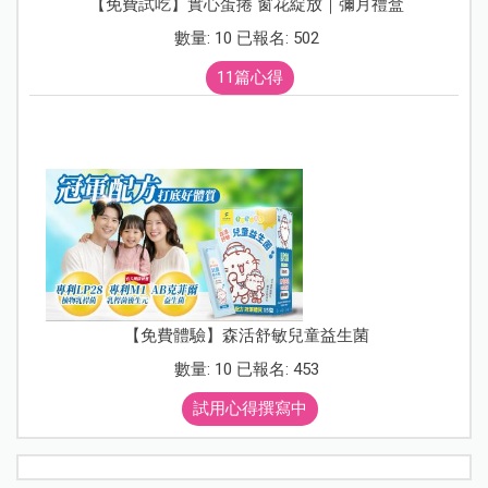
【免費試吃】實心蛋捲 窗花綻放｜彌月禮盒
數量: 10 已報名: 502
11篇心得
【免費體驗】森活舒敏兒童益生菌
數量: 10 已報名: 453
試用心得撰寫中