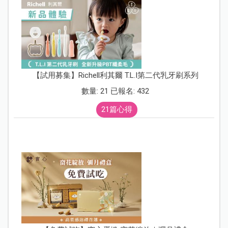
【試用募集】Richell利其爾 T.L.I第二代乳牙刷系列
數量: 21 已報名: 432
21篇心得