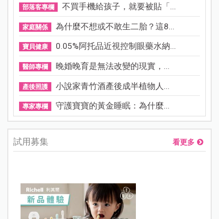
不買手機給孩子，就要被貼「...
部落客專欄
為什麼不想或不敢生二胎？這8...
家庭關係
0.05%阿托品近視控制眼藥水納...
寶貝健康
晚婚晚育是無法改變的現實，...
醫師專欄
小說家青竹酒產後成半植物人...
產後照護
守護寶寶的黃金睡眠：為什麼...
專家專欄
試用募集
看更多