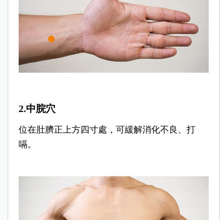
2.中脘穴
位在肚臍正上方四寸處，可緩解消化不良、打
嗝。