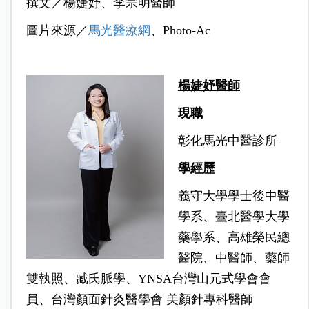
撰文／楊婕妤、
李宗明醫師
圖片來源／
馬光醫療網
、Photo-Ac
楊婕妤醫師
現職
彰化馬光中醫診所
學經歷
義守大學學士後中醫
學系、
臺北醫學大學
藥學系、
高雄榮民總
醫院、
中醫師、藥師
雙執照、
臧氏脈學、
YNSA台灣山元式學會會
員、
台灣顏面針灸醫學會 美顏針專科醫師