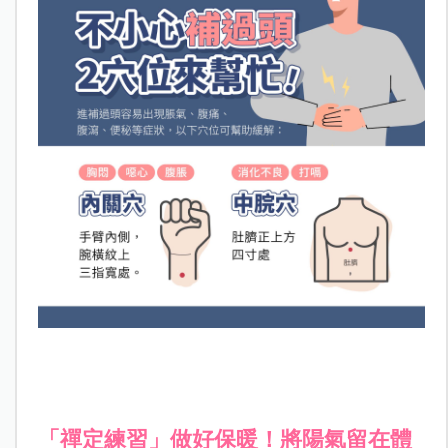
「禪定練習」做好保暖！將陽氣留在體