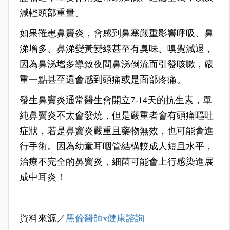
減輕頭部重量。
如果罹患鼻竇炎，會感到鼻塞嚴重影響呼吸、鼻
涕增多、鼻涕變黃變綠甚至有臭味、嗅覺減退，
因為鼻涕增多導致夜間鼻涕倒流而引發咳嗽，嚴
重一點甚至還會感到頭痛或是面部疼痛。
發生鼻竇炎通常醫生會開立7-14天的抗生素，單
純鼻竇炎不太會發燒，但是嚴重者會有頭痛嘔吐
症狀，若是鼻竇炎嚴重且藥物無效，也可能會進
行手術。因為幼童耳咽管結構較成人短且水平，
治療不完全的鼻竇炎，細菌可能會上行感染進展
成中耳炎！
資料來源／
黑倫醫師x健康諮詢