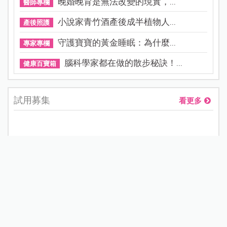
晚婚晚育是無法改變的現實，...
醫師專欄
小說家青竹酒產後成半植物人...
產後照護
守護寶寶的黃金睡眠：為什麼...
專家專欄
腦科學家都在做的散步秘訣！...
健康百寶箱
試用募集
看更多
【試用募集】Richell利其爾 T.L.I第二代乳牙刷系列