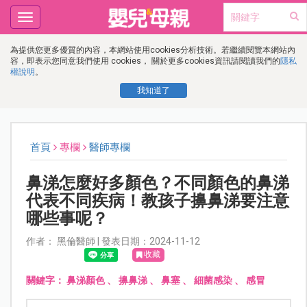
Toggle
navigation
為提供您更多優質的內容，本網站使用cookies分析技術。若繼續閱覽本網站內
容，即表示您同意我們使用 cookies， 關於更多cookies資訊請閱讀我們的
隱私
權說明
。
我知道了
首頁
專欄
醫師專欄
鼻涕怎麼好多顏色？不同顏色的鼻涕
代表不同疾病！教孩子擤鼻涕要注意
哪些事呢？
作者： 黑倫醫師 | 發表日期：2024-11-12
收藏
關鍵字：
鼻涕顏色
、
擤鼻涕
、
鼻塞
、
細菌感染
、
感冒