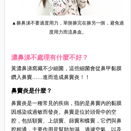
▲擤鼻涕不要過度用力，單側擤完在擤另一側，避免過
度用力而流鼻血。
濃鼻涕不處理有什麼不好？
黃濃鼻涕窩藏不少細菌，這些細菌會從鼻甲黏膜
鑽入鼻竇……進而造成鼻竇炎！！
鼻竇炎是什麼？
鼻竇炎是一種常見的疾病，指的是鼻竇內的黏膜
因感染或過敏而發炎。鼻竇是位於頭骨中的空
腔，包括額竇、上頜竇、篩竇和蝶竇，它們與鼻
腔相通，主要作用是幫助加濕、過濾空氣，以及