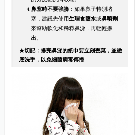
鼻塞時不要強擤
：如果鼻子特別堵
塞，建議先使用
生理食鹽水
或
鼻噴劑
來幫助軟化和稀釋鼻涕，再輕輕擤
出。
★切記：擤完鼻涕的紙巾要立刻丟棄，並徹
底洗手，以免細菌病毒傳播