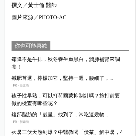
撰文／黃士倫 醫師
圖片來源／PHOTO-AC
你也可能喜歡
霜降不是牛排，秋冬養生重黑白，潤肺補腎來調
養！
減肥首選，檸檬加它，堅持一週，腰細了，...
PR・新素簡
孩子性早熟，可以打荷爾蒙抑制針嗎？施打前要
做的檢查有哪些呢？
腹部脂肪的「剋星」找到了，常吃這幾物，...
PR・新素簡
大暑三伏天熱到爆？中醫教喝「伏茶」解中暑，4