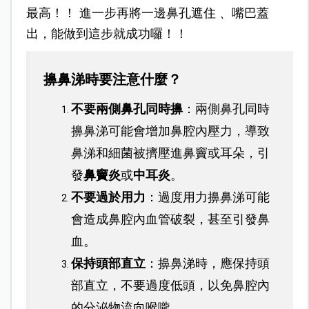
最高！！ 進一步再將一邊鼻孔遮住 、嘴巴蓋
出，能做到這步就成功囉！！
擤鼻涕時要注意什麼？
不要兩側鼻孔同時擤
：兩側鼻孔同時
擤鼻涕可能會增加鼻腔內壓力，導致
鼻涕和細菌被擠壓進鼻竇或耳朵，引
發
鼻竇炎
或
中耳炎
。
不要過於用力
：過度用力擤鼻涕可能
會造成鼻腔內血管破裂，甚至引發鼻
血。
保持頭部直立
：擤鼻涕時，應保持頭
部直立，不要過度低頭，以免鼻腔內
的分泌物流向喉嚨。