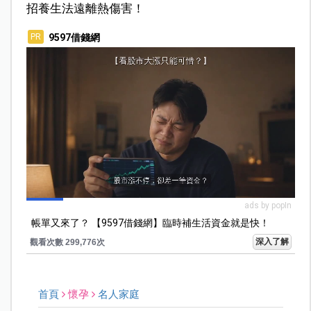
招養生法遠離熱傷害！
9597借錢網
PR
ads by popIn
帳單又來了？ 【9597借錢網】臨時補生活資金就是快！
深入了解
觀看次數 299,776次
首頁
懷孕
名人家庭