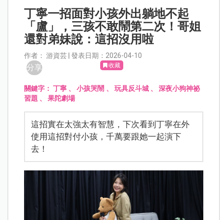
丁寧一招面對小孩外出躺地不起
「盧」，三孩不敢鬧第二次！哥姐
還對弟妹說：這招沒用啦
作者： 游資芸 | 發表日期：2026-04-10
收藏
分享
關鍵字：
丁寧
、
小孩哭鬧
、
玩具反斗城
、
深夜小狗神祕
習題
、
果陀劇場
這招實在太強太有智慧，下次看到丁寧在外
使用這招對付小孩，千萬要跟她一起演下
去！