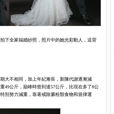
人拍下全家福婚紗照，照片中的她光彩動人，這背
時期大不相同，加上年紀漸長，新陳代謝逐漸減
49公斤，巔峰時曾到達57公斤，比現在多了8公
她特別努力減重，靠著戒除澱粉類食物和規律運