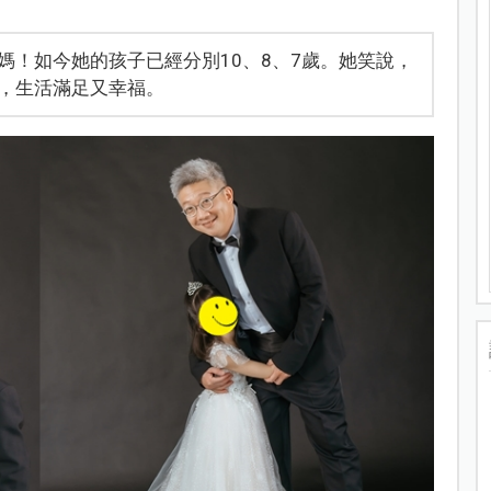
媽！如今她的孩子已經分別10、8、7歲。她笑說，
，生活滿足又幸福。