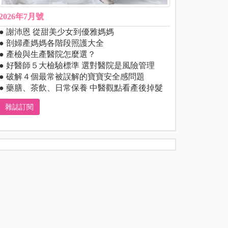
2026年7月號
● 謝沛恩 從甜美少女到優雅媽媽
● 剖婦產媽媽各階段照護大全
● 產檢與生產醫院怎麼選？
● 好醫師５大檢驗標準 選對醫院是風險管理
● 破解４個最常被誤解的寶寶安全感問題
● 藥膳、茶飲、日常保養 中醫觀點看產後掉髮
雜誌訂閱