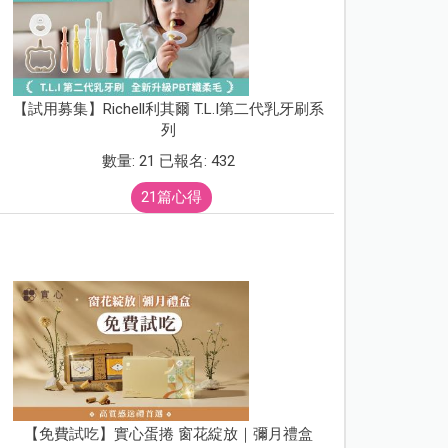
【試用募集】Richell利其爾 T.L.I第二代乳牙刷系
列
數量: 21 已報名: 432
21篇心得
【免費試吃】實心蛋捲 窗花綻放｜彌月禮盒