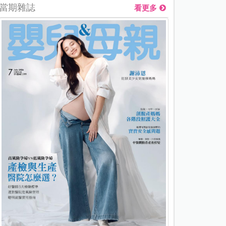
當期雜誌
看更多