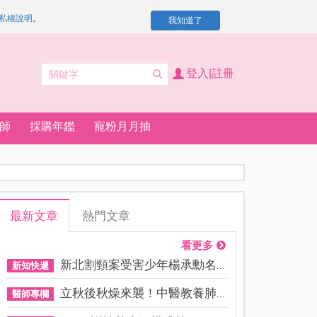
私權說明
。
我知道了
登入|註冊
師
採購年鑑
寵粉月月抽
最新文章
熱門文章
看更多
新北割頸案受害少年楊承勳名...
新知快遞
立秋後秋燥來襲！中醫教養肺...
醫師專欄