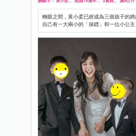
關鍵字：
黃小柔
、
結婚10週年
、
3寶媽
、
減8公斤
轉眼之間，黃小柔已經成為三個孩子的媽
自己有一大兩小的「保鏢」和一位小公主