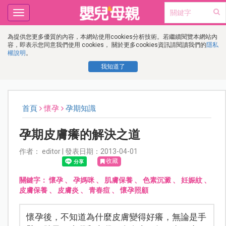
Toggle
navigation
為提供您更多優質的內容，本網站使用cookies分析技術。若繼續閱覽本網站內
容，即表示您同意我們使用 cookies， 關於更多cookies資訊請閱讀我們的
隱私
權說明
。
我知道了
首頁
懷孕
孕期知識
孕期皮膚癢的解決之道
作者： editor | 發表日期：2013-04-01
收藏
關鍵字：
懷孕
、
孕媽咪
、
肌膚保養
、
色素沉澱
、
妊娠紋
、
皮膚保養
、
皮膚炎
、
青春痘
、
懷孕照顧
懷孕後，不知道為什麼皮膚變得好癢，無論是手