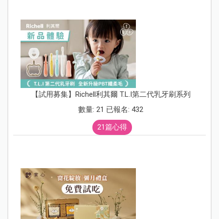
【試用募集】Richell利其爾 T.L.I第二代乳牙刷系列
數量: 21 已報名: 432
21篇心得