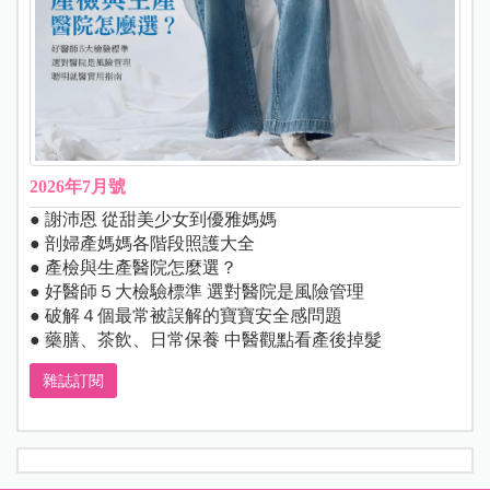
2026年7月號
● 謝沛恩 從甜美少女到優雅媽媽
● 剖婦產媽媽各階段照護大全
● 產檢與生產醫院怎麼選？
● 好醫師５大檢驗標準 選對醫院是風險管理
● 破解４個最常被誤解的寶寶安全感問題
● 藥膳、茶飲、日常保養 中醫觀點看產後掉髮
雜誌訂閱