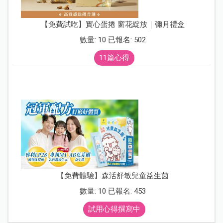
【免費試吃】實心蛋捲 窗花綻放｜彌月禮盒
數量: 10 已報名: 502
11篇心得
【免費體驗】森活舒敏兒童益生菌
數量: 10 已報名: 453
試用心得撰寫中