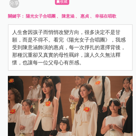
收藏
分享
關鍵字：
陽光女子合唱團
、
陳意涵
、
惠貞
、
幸福在唱歌
人生會因孩子而悄悄改變方向，很多決定不是甘
願，而是不得不。看完《陽光女子合唱團》，我感
受到陳意涵飾演的惠貞，每一次掙扎的選擇背後，
那種沉重卻又真實的母性羈絆，讓人久久無法釋
懷，也讓每一位父母心有所感。