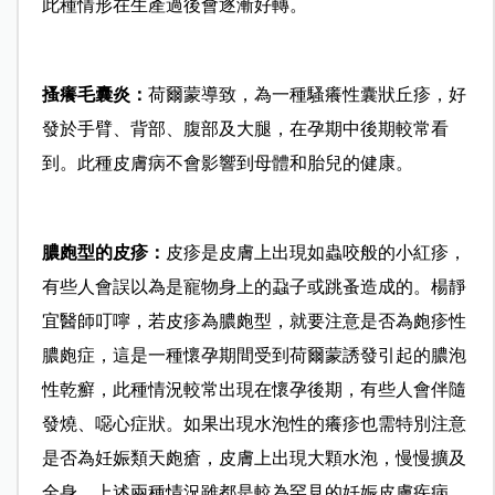
此種情形在生產過後會逐漸好轉。
搔癢毛囊炎：
荷爾蒙導致，為一種騷癢性囊狀丘疹，好
發於手臂、背部、腹部及大腿，在孕期中後期較常看
到。此種皮膚病不會影響到母體和胎兒的健康。
膿皰型的皮疹：
皮疹是皮膚上出現如蟲咬般的小紅疹，
有些人會誤以為是寵物身上的蝨子或跳蚤造成的。楊靜
宜醫師叮嚀，若皮疹為膿皰型，就要注意是否為皰疹性
膿皰症，這是一種懷孕期間受到荷爾蒙誘發引起的膿泡
性乾癬，此種情況較常出現在懷孕後期，有些人會伴隨
發燒、噁心症狀。如果出現水泡性的癢疹也需特別注意
是否為妊娠類天皰瘡，皮膚上出現大顆水泡，慢慢擴及
全身。上述兩種情況雖都是較為罕見的妊娠皮膚疾病，