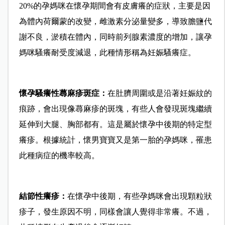
20%的孕媽咪在懷孕期間會有皮膚癢的症狀，主要是因
為體內荷爾蒙的改變，雌激素分泌量變多，導致膽鹽代
謝不良，淤積在體內，同時前列腺素濃度的增加，讓孕
媽咪騷癢耐受度減退，此種情形稱為妊娠騷癢症。
懷孕騷癢性蕁麻疹斑症：
在肚臍周圍或是沿著妊娠紋的
痕跡，會出現像蕁麻疹的斑塊，有些人會發現斑塊繼續
延伸到大腿、胸部都有。這是屬於懷孕中後期的特定型
癢疹。根據統計，懷男寶寶又是第一胎的孕媽咪，罹患
此種病症的機率較高。
結節性癢疹：
在懷孕中後期，有些孕媽咪會出現顆粒狀
疹子，發生原因不明，同樣會讓人覺得非常癢。不過，