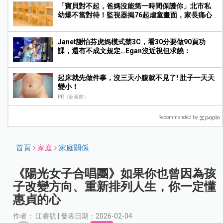
「寶貝對不起，爸媽沒能第一時間保護你」北市私
幼爆不當對待！監視器揭76起虐童畫面，家長痛心
提告
Janet謝怡芬虎媽模式禁3C，看30分要做90頁功
課，還有不成文規定…Egan沒近視但求饒：
Mummy, please～
起床就先做件事，沒三天小腹就不見了! 肚子一天天
變小！
PR（新素簡）
Recommended by
首頁
家庭
家庭關係
《陽光女子合唱團》如果你也曾因為孩
子改變方向、重新排列人生，你一定懂
惠貞的心
作者： 江睿毓 | 發表日期：2026-02-04