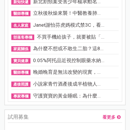
新北割頸案受害少年楊承勳名...
新知快遞
立秋後秋燥來襲！中醫教養肺...
醫師專欄
Janet謝怡芬虎媽模式禁3C，看...
名人家庭
不買手機給孩子，就要被貼「...
部落客專欄
為什麼不想或不敢生二胎？這8...
家庭關係
0.05%阿托品近視控制眼藥水納...
寶貝健康
晚婚晚育是無法改變的現實，...
醫師專欄
小說家青竹酒產後成半植物人...
產後照護
守護寶寶的黃金睡眠：為什麼...
專家專欄
試用募集
看更多