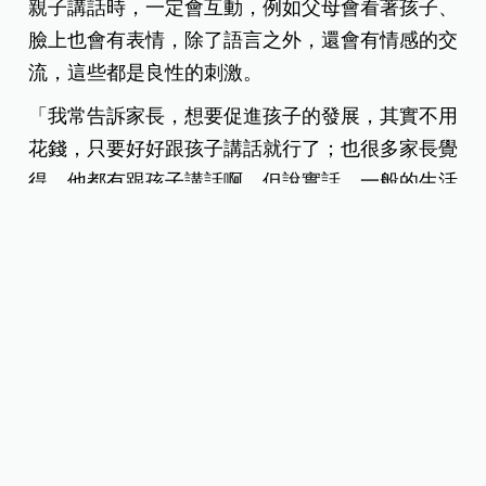
親子講話時，一定會互動，例如父母會看著孩子、
臉上也會有表情，除了語言之外，還會有情感的交
流，這些都是良性的刺激。
「我常告訴家長，想要促進孩子的發展，其實不用
花錢，只要好好跟孩子講話就行了；也很多家長覺
得，他都有跟孩子講話啊，但說實話，一般的生活
情境中，會講的話都差不多，可能是『吃飽了
嗎？』、『好了嗎？』、『快一點！』…變化並不
大。」
親子共讀、說故事，能讓語言刺激更多元
要怎麼讓語言環境更多元、豐富呢？講故事是最簡
單的方式。