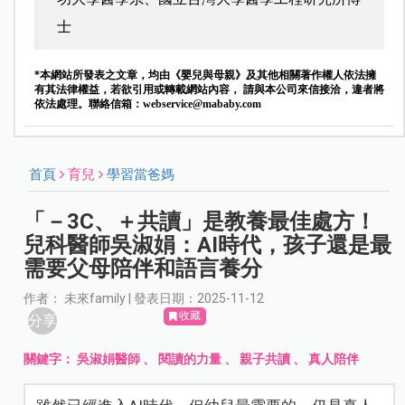
士
*本網站所發表之文章，均由《嬰兒與母親》及其他相關著作權人依法擁
有其法律權益，若欲引用或轉載網站內容， 請與本公司來信接洽，違者將
依法處理。聯絡信箱：
webservice@mababy.com
首頁
育兒
學習當爸媽
「－3C、＋共讀」是教養最佳處方！
兒科醫師吳淑娟：AI時代，孩子還是最
需要父母陪伴和語言養分
作者： 未來family | 發表日期：2025-11-12
收藏
分享
關鍵字：
吳淑娟醫師
、
閱讀的力量
、
親子共讀
、
真人陪伴