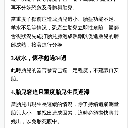
再不分娩恐危及母體與胎兒。
當重度子癲前症造成胎兒過小、胎盤功能不足、
羊水不足等情況，恐產生胎兒立即性危險，醫師
會視狀況先施打胎兒肺泡成熟劑以促進胎兒的肺
部成熟，接著進行分娩。
3.破水，懷孕超過34週
此時胎兒的器官發育已達一定程度，不建議再安
胎。
4.胎兒窘迫且重度胎兒生長遲滯
當胎兒出現生長遲緩的情況，除了持續追蹤測量
胎兒大小，並找出造成因素，這時必須盡快將其
娩出，以免胎死腹中。