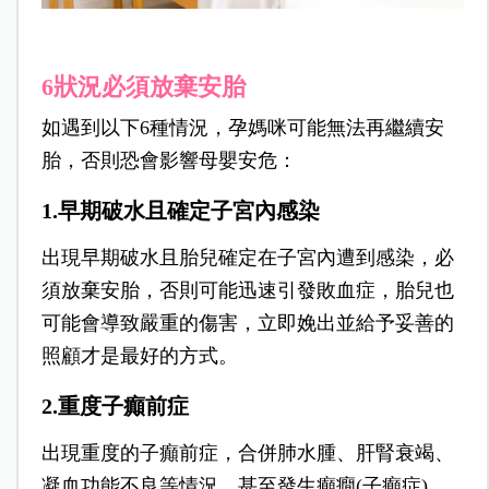
6狀況必須放棄安胎
如遇到以下6種情況，孕媽咪可能無法再繼續安
胎，否則恐會影響母嬰安危：
1.早期破水且確定子宮內感染
出現早期破水且胎兒確定在子宮內遭到感染，必
須放棄安胎，否則可能迅速引發敗血症，胎兒也
可能會導致嚴重的傷害，立即娩出並給予妥善的
照顧才是最好的方式。
2.重度子癲前症
出現重度的子癲前症，合併肺水腫、肝腎衰竭、
凝血功能不良等情況，甚至發生癲癇(子癲症)，