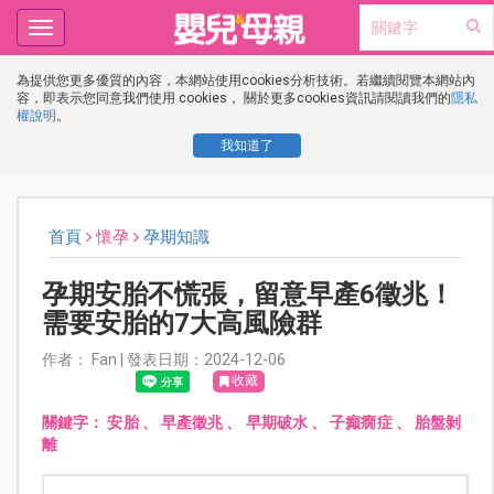
Toggle
navigation
為提供您更多優質的內容，本網站使用cookies分析技術。若繼續閱覽本網站內
容，即表示您同意我們使用 cookies， 關於更多cookies資訊請閱讀我們的
隱私
權說明
。
我知道了
首頁
懷孕
孕期知識
孕期安胎不慌張，留意早產6徵兆！
需要安胎的7大高風險群
作者： Fan | 發表日期：2024-12-06
收藏
關鍵字：
安胎
、
早產徵兆
、
早期破水
、
子癲癇症
、
胎盤剝
離