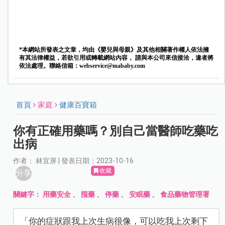
*本網站所發表之文章，均由《嬰兒與母親》及其他相關著作權人依法擁
有其法律權益，若欲引用或轉載網站內容， 請與本公司來信接洽，違者將
依法處理。聯絡信箱：
webservice@mababy.com
首頁
家庭
健康百寶箱
你有正確用藥嗎？別自己當醫師吃藥吃
出病
作者： 林宜屏 | 發表日期：2023-10-16
收藏
分享
關鍵字：
用藥安全
、
囤藥
、
停藥
、
安眠藥
、
食品藥物管理署
「你的症狀跟我上次生病很像，可以吃我上次剩下