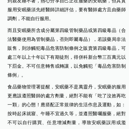
到親友睡不著，熱心分享自己正在服藥的安眠藥，但其實
服用安眠藥須先經醫師詳細評估，要有醫師處方且由藥師
調劑，不能自行服用。
而且安眠藥所含成分屬第四級管制藥品或第四級毒品（合
法醫藥使用為管制藥品，否則即屬毒品），若該藥局非法
販售，則涉觸犯毒品危害防制條例之販賣第四級毒品，可
處三年以上十年以下有期徒刑，得併科新台幣三百萬元以
下罰金。不可任意轉售或轉讓，以免觸犯「毒品危害防制
條例」。
食品藥物管理署提醒，安眠藥不是萬靈丹，安眠藥的服用
更應該遵照醫師的處方劑量，絕對不能有「吃了沒效再吃
一顆」的心態！應搭配正常規律的生活作息及運動，如：
按時起床就寢、午睡不宜過久等，並遵照醫囑服藥，絕對
不可以自行購買、任意增減劑量，導致安眠藥誤用或濫