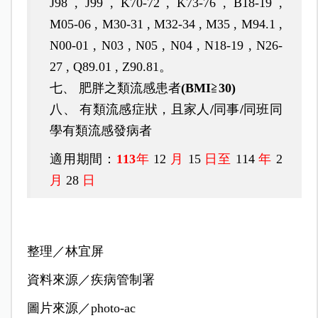
J98 , J99 , K70-72 , K73-76 , B18-19 ,
M05-06 , M30-31 , M32-34 , M35 , M94.1 ,
N00-01 , N03 , N05 , N04 , N18-19 , N26-
27 , Q89.01 , Z90.81
。
七、 肥胖之類流感患者
(BMI
≧
30)
八、 有類流感症狀，且家人
/
同事
/
同班同
學有類流感發病者
適用期間：
113
年
12
月
15
日至
114
年
2
月
28
日
整理／林宜屏
資料來源／疾病管制署
圖片來源／photo-ac