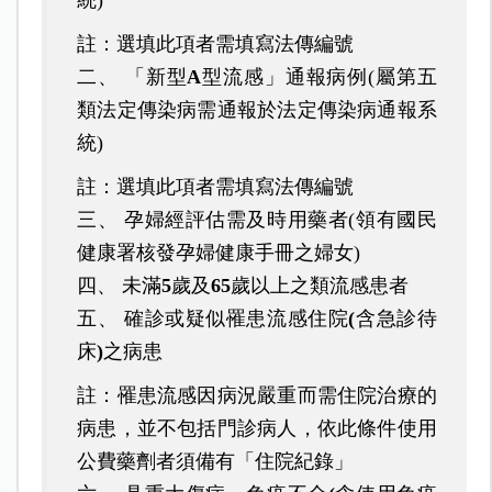
統
)
註：選填此項者需填寫法傳編號
二、 「新型
A
型流感」通報病例
(
屬第五
類法定傳染病需通報於法定傳染病通報系
統
)
註：選填此項者需填寫法傳編號
三、 孕婦經評估需及時用藥者
(
領有國民
健康署核發孕婦健康手冊之婦女
)
四、 未滿
5
歲及
65
歲以上之類流感患者
五、 確診或疑似罹患流感住院
(
含急診待
床
)
之病患
註：罹患流感因病況嚴重而需住院治療的
病患，並不包括門診病人，依此條件使用
公費藥劑者須備有「住院紀錄」