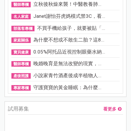
立秋後秋燥來襲！中醫教養肺...
醫師專欄
Janet謝怡芬虎媽模式禁3C，看...
名人家庭
不買手機給孩子，就要被貼「...
部落客專欄
為什麼不想或不敢生二胎？這8...
家庭關係
0.05%阿托品近視控制眼藥水納...
寶貝健康
晚婚晚育是無法改變的現實，...
醫師專欄
小說家青竹酒產後成半植物人...
產後照護
守護寶寶的黃金睡眠：為什麼...
專家專欄
試用募集
看更多