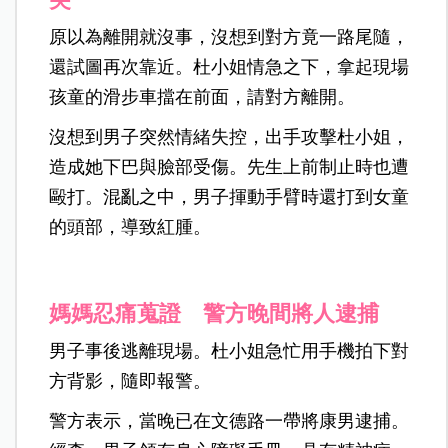
原以為離開就沒事，沒想到對方竟一路尾隨，
還試圖再次靠近。杜小姐情急之下，拿起現場
孩童的滑步車擋在前面，請對方離開。
沒想到男子突然情緒失控，出手攻擊杜小姐，
造成她下巴與臉部受傷。先生上前制止時也遭
毆打。混亂之中，男子揮動手臂時還打到女童
的頭部，導致紅腫。
媽媽忍痛蒐證 警方晚間將人逮捕
男子事後逃離現場。杜小姐急忙用手機拍下對
方背影，隨即報警。
警方表示，當晚已在文德路一帶將康男逮捕。