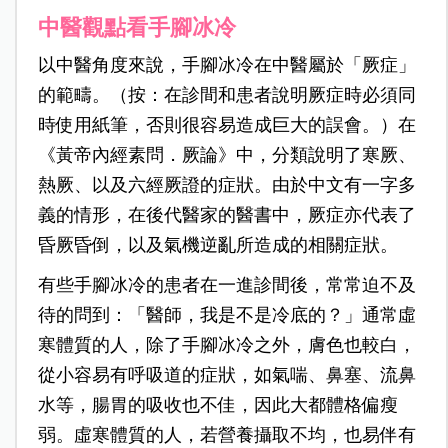
中醫觀點看手腳冰冷
以中醫角度來說，手腳冰冷在中醫屬於「厥症」
的範疇。（按：在診間和患者說明厥症時必須同
時使用紙筆，否則很容易造成巨大的誤會。）在
《黃帝內經素問．厥論》中，分類說明了寒厥、
熱厥、以及六經厥證的症狀。由於中文有一字多
義的情形，在後代醫家的醫書中，厥症亦代表了
昏厥昏倒，以及氣機逆亂所造成的相關症狀。
有些手腳冰冷的患者在一進診間後，常常迫不及
待的問到：「醫師，我是不是冷底的？」通常虛
寒體質的人，除了手腳冰冷之外，膚色也較白，
從小容易有呼吸道的症狀，如氣喘、鼻塞、流鼻
水等，腸胃的吸收也不佳，因此大都體格偏瘦
弱。虛寒體質的人，若營養攝取不均，也易伴有