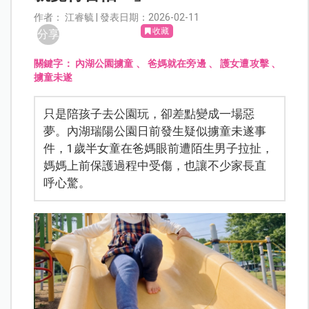
作者： 江睿毓 | 發表日期：2026-02-11
收藏
分享
關鍵字：
內湖公園擄童
、
爸媽就在旁邊
、
護女遭攻擊
、
擄童未遂
只是陪孩子去公園玩，卻差點變成一場惡
夢。內湖瑞陽公園日前發生疑似擄童未遂事
件，1歲半女童在爸媽眼前遭陌生男子拉扯，
媽媽上前保護過程中受傷，也讓不少家長直
呼心驚。