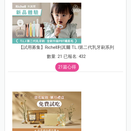
【試用募集】Richell利其爾 T.L.I第二代乳牙刷系列
數量: 21 已報名: 432
21篇心得