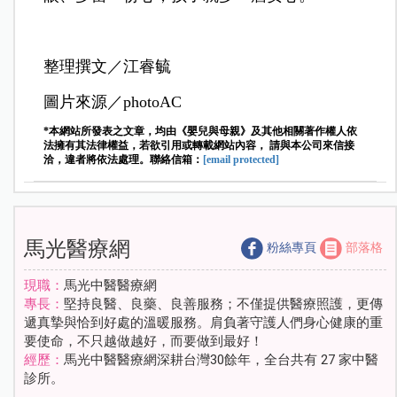
整理撰文／江睿毓
圖片來源／photoAC
*本網站所發表之文章，均由《嬰兒與母親》及其他相關著作權人依
法擁有其法律權益，若欲引用或轉載網站內容， 請與本公司來信接
洽，違者將依法處理。聯絡信箱：
[email protected]
馬光醫療網
粉絲專頁
部落格
現職：
馬光中醫醫療網
專長：
堅持良醫、良藥、良善服務；不僅提供醫療照護，更傳
遞真摯與恰到好處的溫暖服務。肩負著守護人們身心健康的重
要使命，不只越做越好，而要做到最好！
經歷：
馬光中醫醫療網深耕台灣30餘年，全台共有 27 家中醫
診所。