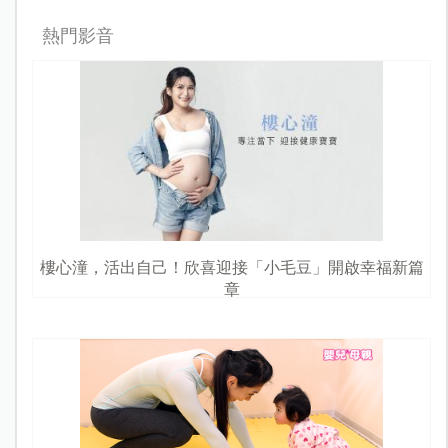
熱門影音
樓心潼，活出自己！欣喜迎接「小毛豆」開啟幸福新篇
章