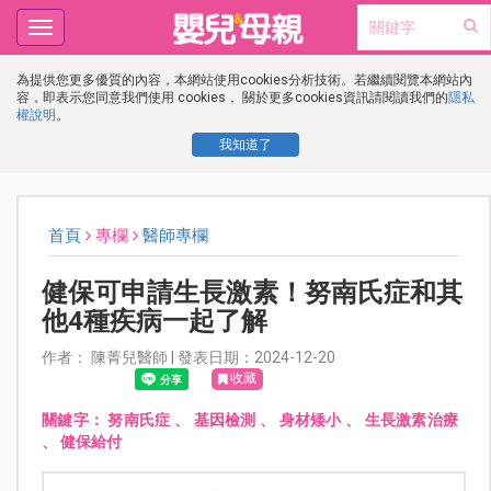
Toggle
navigation
為提供您更多優質的內容，本網站使用cookies分析技術。若繼續閱覽本網站內
容，即表示您同意我們使用 cookies， 關於更多cookies資訊請閱讀我們的
隱私
權說明
。
我知道了
首頁
專欄
醫師專欄
健保可申請生長激素！努南氏症和其
他4種疾病一起了解
作者： 陳菁兒醫師 | 發表日期：2024-12-20
收藏
關鍵字：
努南氏症
、
基因檢測
、
身材矮小
、
生長激素治療
、
健保給付