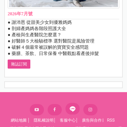
2026年7月號
● 謝沛恩 從甜美少女到優雅媽媽
● 剖婦產媽媽各階段照護大全
● 產檢與生產醫院怎麼選？
● 好醫師５大檢驗標準 選對醫院是風險管理
● 破解４個最常被誤解的寶寶安全感問題
● 藥膳、茶飲、日常保養 中醫觀點看產後掉髮
雜誌訂閱
網站地圖
│
隱私權說明
│
客服中心
│
廣告與合作
|
RSS