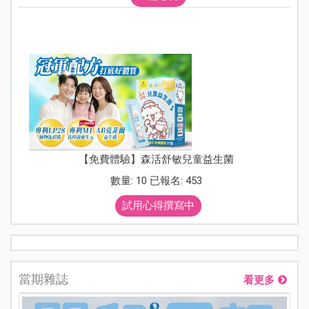
【免費體驗】森活舒敏兒童益生菌
數量: 10 已報名: 453
試用心得撰寫中
當期雜誌
看更多