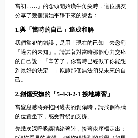
當初……」的念頭開始鑽牛角尖時，這位朋友
分享了幾個讓她平靜下來的練習：
1.與「當時的自己」達成和解
我們常犯的錯誤，是用「現在的已知」去懲罰
「過去的未知」。請試著對當時那個心力交瘁
的自己說：「辛苦了，你當時已經做了你能想
到最好的決定。」原諒那個無法預見未來的自
己。
2.創傷安撫的「5-4-3-2-1 接地練習」
當窒息感將妳拖回過去的創傷時，請找個靠牆
的位置坐下，感受背後的支撐。
先幾次深呼吸讓情緒著陸，接著依序標定出：
5個妳看見的實體、4種妳觸摸到的感覺（如馬