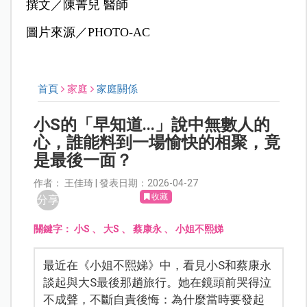
撰文／陳菁兒 醫師
圖片來源／PHOTO-AC
首頁
家庭
家庭關係
小S的「早知道...」說中無數人的
心，誰能料到一場愉快的相聚，竟
是最後一面？
作者： 王佳琦 | 發表日期：2026-04-27
收藏
分享
關鍵字：
小S
、
大S
、
蔡康永
、
小姐不熙娣
最近在《小姐不熙娣》中，看見小S和蔡康永
談起與大S最後那趟旅行。她在鏡頭前哭得泣
不成聲，不斷自責後悔：為什麼當時要發起