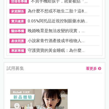
不買手機給孩子，就要被貼「...
部落客專欄
為什麼不想或不敢生二胎？這8...
家庭關係
0.05%阿托品近視控制眼藥水納...
寶貝健康
晚婚晚育是無法改變的現實，...
醫師專欄
小說家青竹酒產後成半植物人...
產後照護
守護寶寶的黃金睡眠：為什麼...
專家專欄
試用募集
看更多