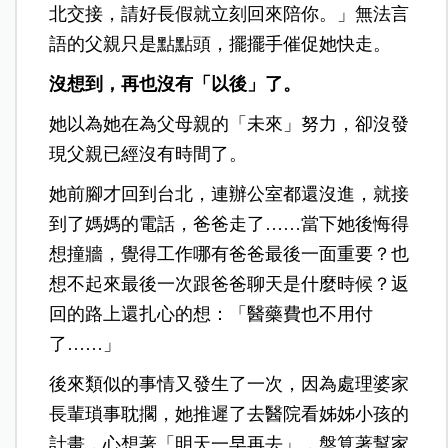
北交接，請好長假就立刻回來陪你。」無法言
語的父親只是點點頭，擺擺手催促她快走。
沒想到，再也沒有「以後」了。
她以為她在為父母親的「未來」努力，卻沒發
現父親已經沒有時間了。
她前腳才回到台北，連辦公室都還沒進，就接
到了媽媽的電話，爸爸走了……當下她後悔得
想撞牆，覺得工作哪有爸爸最後一面重要？也
想不起來最後一次跟爸爸聊天是什麼時候？返
回的路上還扎心的想：「醫藥費也不用付
了……」
後來類似的事情又發生了一次，因為處理婆家
長輩瑣事耽擱，她推遲了去醫院看姊姊小孩的
計畫，心想著「明天一早再去」，盤算著幫家