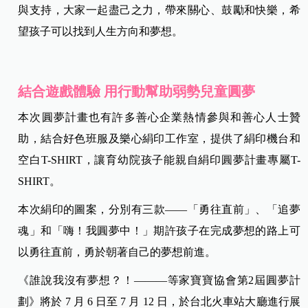
與支持，大家一起盡己之力，帶來關心、鼓勵和快樂，希
望孩子可以找到人生方向和夢想。
結合遊戲體驗 用行動幫助弱勢兒童圓夢
本次圓夢計畫也有許多善心企業熱情參與和善心人士贊
助，結合好色班服及樂心絹印工作室，提供了絹印機台和
空白T-SHIRT，讓育幼院孩子能親自絹印圓夢計畫專屬T-
SHIRT。
本次絹印的圖案，分別有三款—
—「勇往直前」、「追夢
魂」和「嗨！我圓夢中！」期許孩子在完成夢想的路上可
以勇往直前，勇於朝著自己的夢想前進。
《誰說我沒有夢想？！——
—等家寶寶協會第2屆圓夢計
劃》將於 7 月 6 日至 7 月 12 日，於台北火車站大廳進行展