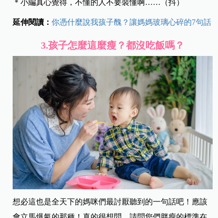
＊小編真心覺得，不懂的人不要裝懂啊……（抖）
延伸閱讀：
你憑什麼說我孩子醜？讓媽媽玻璃心碎的7句話
3.
孩子怎麼這麼瘦？都沒吃飯嗎？
想必這也是全天下的媽咪們最討厭聽到的一句話吧！應該
會立馬爆氣的那種！真的很想問，請問您們胖瘦的標準在