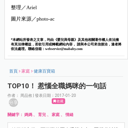
整理／Ariel
圖片來源／photo-ac
*本網站所發表之文章，均由《嬰兒與母親》及其他相關著作權人依法擁
有其法律權益，若欲引用或轉載網站內容， 請與本公司來信接洽，違者將
依法處理。聯絡信箱：
webservice@mababy.com
首頁
家庭
健康百寶箱
TOP10！ 惹惱全職媽咪的一句話
作者： 周品攸 | 發表日期：2017-01-20
收藏
分享
關鍵字：
媽媽
、
育兒
、
家庭
、
情緒