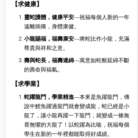
【求健康】
靈蛇護體，健康平安
—祝福每個人新的一年
遠離病痛，身體康健。
小龍賜福，福壽康安
—將蛇比作小龍，充滿
尊貴與祥和之意。
壽與蛇長，福壽連綿
—寓意如蛇般延綿不斷
的壽命與福氣。
【求學業】
蛇躍龍門，學業精進
—
本來是魚躍龍門，傳
說中鯉魚躍過龍門就會變成龍，蛇已經是小
龍了，讓小龍再躍一下龍門，就變成一條無
畏無懼的大龍了！以蛇躍為比喻，祝福每個
學生在新的一年裡都能取得好成績。