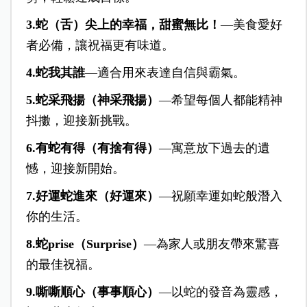
3.蛇（舌）尖上的幸福，甜蜜無比！
—美食愛好
者必備，讓祝福更有味道。
4.蛇我其誰
—適合用來表達自信與霸氣。
5.蛇采飛揚（神采飛揚）
—希望每個人都能精神
抖擻，迎接新挑戰。
6.有蛇有得（有捨有得）
—寓意放下過去的遺
憾，迎接新開始。
7.好運蛇進來（好運來）
—祝願幸運如蛇般潛入
你的生活。
8.蛇prise（Surprise）
—為家人或朋友帶來驚喜
的最佳祝福。
9.嘶嘶順心（事事順心）
—以蛇的發音為靈感，