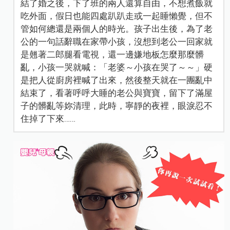
結了婚之後，下了班的兩人還算自由，不想煮飯就
吃外面，假日也能四處趴趴走或一起睡懶覺，但不
管如何總還是兩個人的時光。孩子出生後，為了老
公的一句話辭職在家帶小孩，沒想到老公一回家就
是翹著二郎腿看電視，還一邊嫌地板怎麼那麼髒
亂，小孩一哭就喊：「老婆～小孩在哭了～～」硬
是把人從廚房裡喊了出來，然後整天就在一團亂中
結束了，看著呼呼大睡的老公與寶寶，留下了滿屋
子的髒亂等妳清理，此時，寧靜的夜裡，眼淚忍不
住掉了下來……