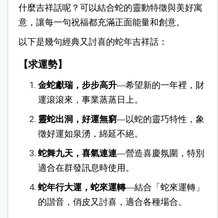
什麼吉祥話呢？可以結合蛇的靈動特徵與美好寓
意，讓每一句祝福都充滿正面能量和創意。
以下是幾句經典又討喜的蛇年吉祥話：
【求運勢】
金蛇獻瑞，步步高升
—希望新的一年裡，財
運滾滾來，事業蒸蒸日上。
靈蛇出洞，好運無窮
—以蛇的靈巧特性，象
徵好運如泉湧，綿延不絕。
蛇舞九天，喜氣連連
—營造喜慶氛圍，特別
適合在群發訊息時使用。
蛇年行大運，蛇來運轉
—結合「蛇來運轉」
的諧音，俏皮又討喜，適合各種場合。