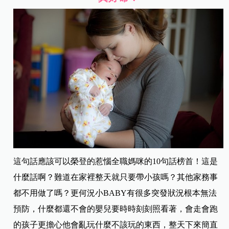
這句話應該可以榮登的惹惱全職媽咪的10句話榜首！這是
什麼話啊？難道在家裡整天就只要帶小孩嗎？其他家務事
都不用做了嗎？更何況小BABY有很多突發狀況根本無法
預防，什麼都還不會的嬰兒要時時刻刻照看著，會走會跑
的孩子更擔心他會亂玩什麼不該玩的東西，整天下來簡直