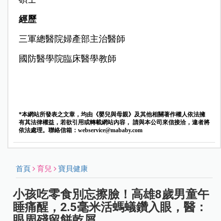
經歷
三軍總醫院婦產部主治醫師
國防醫學院臨床醫學教師
*本網站所發表之文章，均由《嬰兒與母親》及其他相關著作權人依法擁
有其法律權益，若欲引用或轉載網站內容， 請與本公司來信接洽，違者將
依法處理。聯絡信箱：
webservice@mababy.com
首頁
育兒
寶貝健康
小孩吃零食別忘擦臉！高雄8歲男童午
睡痛醒，2.5毫米活螞蟻鑽入眼，醫：
眼周殘留餅乾屑