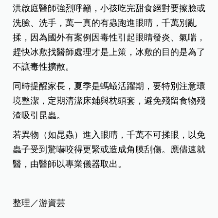
洪啟庭醫師強烈呼籲，小孩吃完甜食絕對要擦臉或
洗臉、洗手，萬一真的有蟲跑進眼睛，千萬別亂
揉，因為國外有案例因毒性引起眼睛發炎、氣喘，
趕快冰敷找醫師處理才是上策，冰敷的目的是為了
不讓毒性擴散。
同時提醒家長，夏季是螞蟻活躍期，要特別注意環
境整潔，定期清潔床鋪與枕頭套，避免殘留食物殘
渣吸引昆蟲。
若異物（如昆蟲）進入眼睛，千萬不可揉眼，以免
蟲子受到驚嚇咬得更緊或造成角膜刮傷。應儘速就
醫，由醫師以專業儀器取出。
整理／游資芸