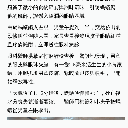
殘留了微小的食物碎屑與甜味氣味，引誘螞蟻爬上
他的臉部，誤鑽入溫潤的眼睛區域。
由於螞蟻鑽入左眼，男童午覺到一半，突然發出劇
烈慘叫並伴隨大哭，家長查看後發現孩子眼睛紅腫
且疼痛難耐，立即送往眼科急診。
眼科醫師洪啟庭打麻醉檢查後，驚訝地發現，男童
的眼皮與眼球夾縫中有一隻2.5毫米活生生的小黃家
蟻，用腳抓著男童皮膚、緊咬著眼皮與睫毛，已開
始釋放毒性。
「大概過了1、2分鐘後，螞蟻便慢慢死亡，死亡後
水分喪失就漸漸萎縮。」醫師用棉籤和小夾子把螞
蟻從男童左眼取出。