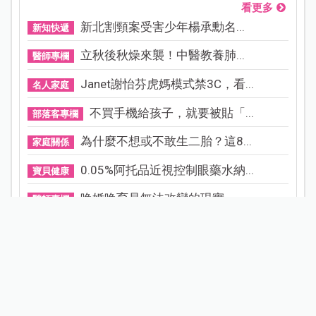
看更多
新北割頸案受害少年楊承勳名...
新知快遞
立秋後秋燥來襲！中醫教養肺...
醫師專欄
Janet謝怡芬虎媽模式禁3C，看...
名人家庭
不買手機給孩子，就要被貼「...
部落客專欄
為什麼不想或不敢生二胎？這8...
家庭關係
0.05%阿托品近視控制眼藥水納...
寶貝健康
晚婚晚育是無法改變的現實，...
醫師專欄
小說家青竹酒產後成半植物人...
產後照護
守護寶寶的黃金睡眠：為什麼...
專家專欄
試用募集
看更多