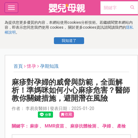
Toggle
navigation
為提供您更多優質的內容，本網站使用cookies分析技術。若繼續閱覽本網站內
容，即表示您同意我們使用 cookies， 關於更多cookies資訊請閱讀我們的
隱私
權說明
。
我知道了
首頁
懷孕
孕期知識
麻疹對孕婦的威脅與防範，全面解
析！準媽咪如何小心麻疹危害？醫師
教你關鍵措施，避開潛在風險
作者： 李易良醫師 | 發表日期：2025-01-20
收藏
關鍵字：
麻疹
、
MMR疫苗
、
麻疹抗體檢測
、
孕婦
、
產檢