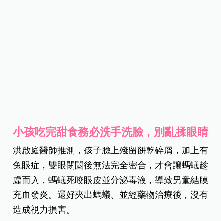
小孩吃完甜食務必洗手洗臉，別亂揉眼睛
洪啟庭醫師推測，孩子臉上殘留餅乾碎屑，加上有
兔眼症，雙眼閉闔後無法完全密合，才會讓螞蟻趁
虛而入，螞蟻死咬眼皮並分泌毒液，導致男童結膜
充血發炎。還好夾出螞蟻、並經藥物治療後，沒有
造成視力損害。