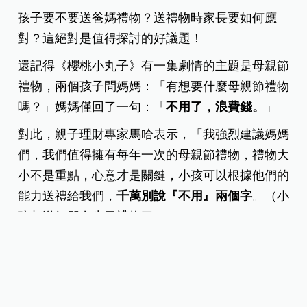
孩子要不要送爸媽禮物？送禮物時家長要如何應
對？這絕對是值得探討的好議題！
還記得《櫻桃小丸子》有一集劇情的主題是母親節
禮物，兩個孩子問媽媽：「有想要什麼母親節禮物
嗎？」媽媽僅回了一句：「
不用了，浪費錢。
」
對此，親子理財專家馬哈表示，「我強烈建議媽媽
們，我們值得擁有每年一次的母親節禮物，禮物大
小不是重點，心意才是關鍵，小孩可以根據他們的
能力送禮給我們，
千萬別說『不用』兩個字
。（小
孩都送好朋友生日禮物了）」
馬哈印象最深刻的一年，孩子送「按摩5次」當做母
親節禮物，不僅按摩時讓她感到非常放鬆，按摩過
程中還會天南地北的與孩子聊天，不只可打造愉快
親子關係，也讓母親節禮物更有意義。