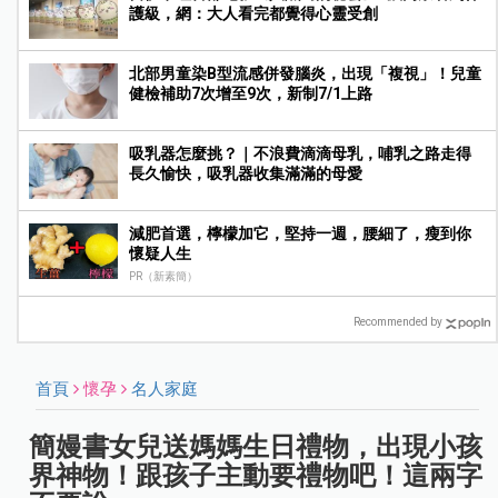
護級，網：大人看完都覺得心靈受創
北部男童染B型流感併發腦炎，出現「複視」！兒童
健檢補助7次增至9次，新制7/1上路
吸乳器怎麼挑？｜不浪費滴滴母乳，哺乳之路走得
長久愉快，吸乳器收集滿滿的母愛
減肥首選，檸檬加它，堅持一週，腰細了，瘦到你
懷疑人生
PR（新素簡）
Recommended by
首頁
懷孕
名人家庭
簡嫚書女兒送媽媽生日禮物，出現小孩
界神物！跟孩子主動要禮物吧！這兩字