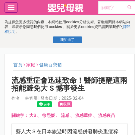
Toggle
navigation
為提供您更多優質的內容，本網站使用cookies分析技術。若繼續閱覽本網站內
容，即表示您同意我們使用 cookies， 關於更多cookies資訊請閱讀我們的
隱私
權說明
。
我知道了
首頁
家庭
健康百寶箱
流感重症會迅速致命！醫師提醒這兩
招能避免大 S 憾事發生
作者： 林宜屏 | 發表日期：2025-02-04
收藏
關鍵字：
大S
、
徐熙媛
、
流感
、
流感重症
、
流感疫苗
藝人大 S 在日本旅遊時因流感併發肺炎重症猝