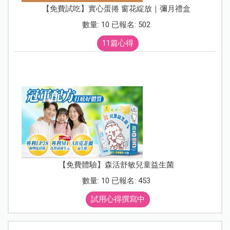
【免費試吃】實心蛋捲 窗花綻放｜彌月禮盒
數量: 10 已報名: 502
11篇心得
【免費體驗】森活舒敏兒童益生菌
數量: 10 已報名: 453
試用心得撰寫中