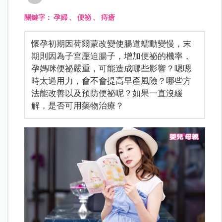
關鍵字：
孕婦
、
便祕
、
痔瘡
懷孕初期因荷爾蒙改變使腸道蠕動變慢，末
期則因為子宮壓迫腸子，增加便祕的機率，
孕媽咪便祕嚴重，可能造成哪些影響？嗯嗯
時太過用力，會不會提高早產風險？哪些方
法能改善以及預防便祕呢？如果一直沒緩
解，是否可用藥物治療？