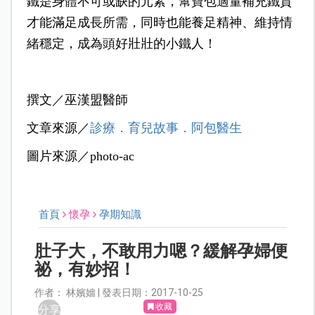
鐵是身體不可或缺的元素，幫寶包適量補充鐵質
才能滿足成長所需，同時也能養足精神、維持情
緒穩定，成為頭好壯壯的小鐵人！
撰文／巫漢盟醫師
文章來源／
診療．育兒故事．阿包醫生
圖片來源／photo-ac
首頁
懷孕
孕期知識
肚子大，不敢用力嗯？緩解孕婦便
祕，有妙招！
作者： 林嬪嬙 | 發表日期：2017-10-25
收藏
分享