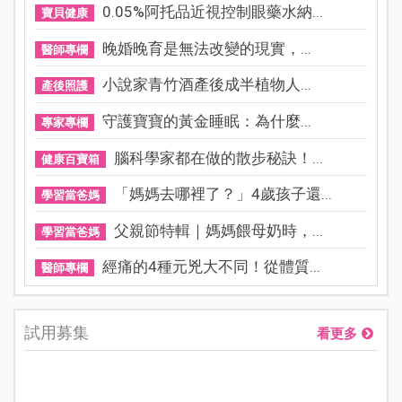
0.05%阿托品近視控制眼藥水納...
寶貝健康
晚婚晚育是無法改變的現實，...
醫師專欄
小說家青竹酒產後成半植物人...
產後照護
守護寶寶的黃金睡眠：為什麼...
專家專欄
腦科學家都在做的散步秘訣！...
健康百寶箱
「媽媽去哪裡了？」4歲孩子還...
學習當爸媽
父親節特輯｜媽媽餵母奶時，...
學習當爸媽
經痛的4種元兇大不同！從體質...
醫師專欄
試用募集
看更多