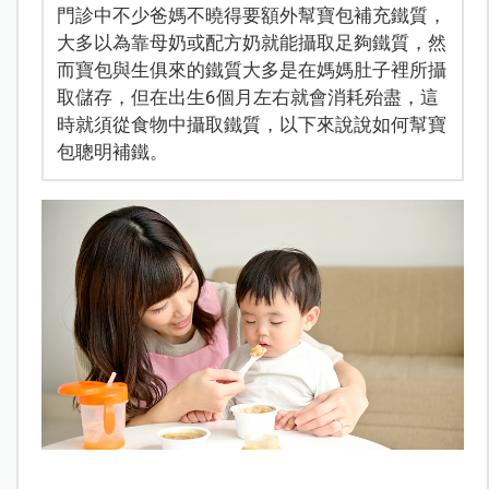
門診中不少爸媽不曉得要額外幫寶包補充鐵質，
大多以為靠母奶或配方奶就能攝取足夠鐵質，然
而寶包與生俱來的鐵質大多是在媽媽肚子裡所攝
取儲存，但在出生6個月左右就會消耗殆盡，這
時就須從食物中攝取鐵質，以下來說說如何幫寶
包聰明補鐵。