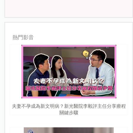
熱門影音
夫妻不孕成為新文明病？新光醫院李毅評主任分享療程
關鍵步驟