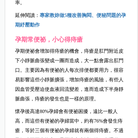
率。
延伸閱讀：
專家教妳做5種改善胸悶、便秘問題的孕
期紓壓動作
孕期常便祕，小心得痔瘡
孕期便祕會增加得痔瘡的機會，痔瘡是肛門附近皮
下小靜脈曲張變成一團而造成，大一點會露出肛門
口。主要因為有便祕的人每次排便都要用力，很容
易影響這些小靜脈擴張，增加痔瘡的風險，有些人
因血管受壓迫使血液回流變差，進而造成下半身靜
脈曲張，痔瘡的發生也是一樣的原理。
懷孕後高達80%孕婦會有便祕困擾，遠比一般人
高，而這些有便祕的孕婦當中，約有76%會發生痔
瘡，等於三個有便祕的孕婦就有兩個得痔瘡。不過