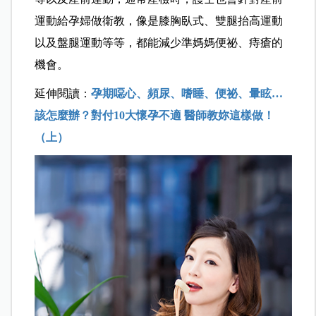
運動給孕婦做衛教，像是膝胸臥式、雙腿抬高運動
以及盤腿運動等等，都能減少準媽媽便祕、痔瘡的
機會。
延伸閱讀：
孕期噁心、頻尿、嗜睡、便祕、暈眩…
該怎麼辦？對付10大懷孕不適 醫師教妳這樣做！
（上）