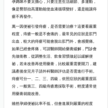
孕媽咪不要太擔心，只要注意生活細節、多運動，
像是臀部抬高運動能使血液循環變好，還是能讓痔
瘡不再發作。
萬一因便祕引發痔瘡，是否需要治療？這要看嚴重
程度，痔瘡一般是不會痛的，最常見的症狀是肛門
出血，較大的痔瘡可能會脫出肛門外，會感覺痛。
如果已經會疼痛，可請醫師開給藥膏緩解，門診會
先做衛教，從調整生活、飲食習慣做起以緩解便
祕，若未改善再使用藥膏，比較嚴重需要開刀，建
議產後坐完月子請外科醫師評估是否需進行手術。
痔瘡可分一、二、三、四級，依照症狀的嚴重度區
分，一般第三、四級痔瘡應採取手術，輕度通常使
用藥膏就能改善。
雖然孕婦便祕比率不低，但會進展到嚴重的程度