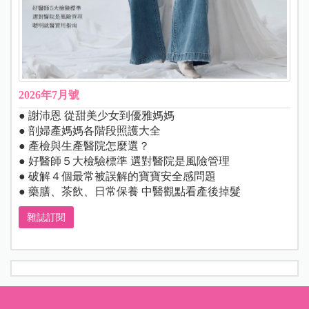
2026年7月號
● 謝沛恩 從甜美少女到優雅媽媽
● 剖婦產媽媽各階段照護大全
● 產檢與生產醫院怎麼選？
● 好醫師５大檢驗標準 選對醫院是風險管理
● 破解４個最常被誤解的寶寶安全感問題
● 藥膳、茶飲、日常保養 中醫觀點看產後掉髮
雜誌訂閱