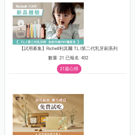
【試用募集】Richell利其爾 T.L.I第二代乳牙刷系列
數量: 21 已報名: 432
21篇心得